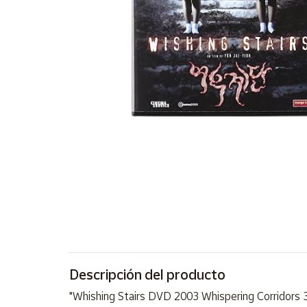
Artesanía
Oficina y
Papelería
Para Canarias,
Ceuta y Melilla
Más
populares
Bono
Cultural
Nuestros
vendedores
Las
novedades
de Correos
Descripción del producto
Market
"Whishing Stairs DVD 2003 Whispering Corridors 