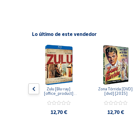
Cuenta
Área
Lo último de este vendedor
cliente
Ubicación
Península
y
Baleares
dy [Blu-ray] 
Zulu [Blu-ray] 
Zona Tórrida [DVD] 
Canarias,
ay] [2015]
[office_product] 
[dvd] [2015]
Ceuta y
[2015]
Melilla
20 €
12,70 €
12,70 €