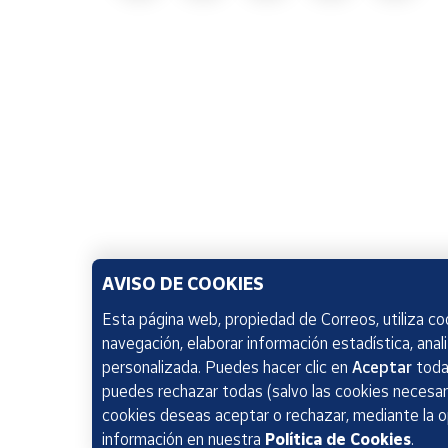
AVISO DE COOKIES
Esta página web, propiedad de Correos, utiliza coo
navegación, elaborar información estadística, anal
personalizada. Puedes hacer clic en
Aceptar
todas
puedes rechazar todas (salvo las cookies necesari
cookies deseas aceptar o rechazar, mediante la 
información en nuestra
Política de Cookies
.