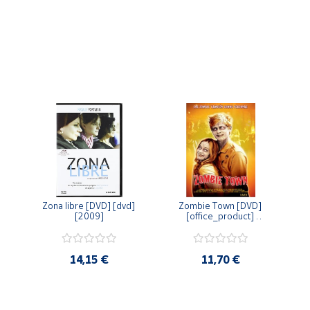
Zona libre [DVD] [dvd] 
Zombie Town [DVD] 
[2009]
[office_product] 
[2010]
14,15 €
11,70 €