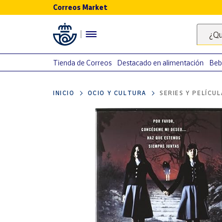
Correos Market
Menú
¿Qu
Nuestro
catálogo
Tienda de Correos
Destacado en alimentación
Beb
Alimentación
INICIO
OCIO Y CULTURA
SERIES Y PELÍCU
Bebidas
Ocio y cultura
Juguetes y
juegos
Libros y
revistas
Merchandising
y regalos
Tienda de
Correos