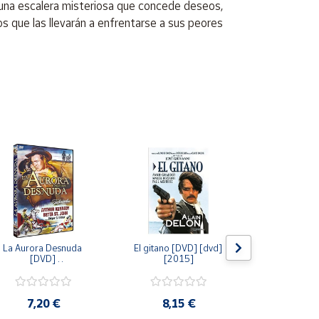
 una escalera misteriosa que concede deseos,
s que las llevarán a enfrentarse a sus peores
La Aurora Desnuda 
El gitano [DVD] [dvd] 
Pack: La C
[DVD] 
[2015]
Jersey + Sere
[unknown_binding] 
Algo Que Co
[2013]
ray] [blu_r
7,20 €
8,15 €
9,6