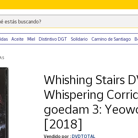
é estás buscando?
Escribe
palabras
clave
idas
Aceite
Miel
Distintivo DGT
Solidario
Camino de Santiago
B
para
buscar
LAS
productos
en
Whishing Stairs 
Correos
Market
Whispering Corri
.
goedam 3: Yeow
[2018]
Vendido por :
DVDTOTAL