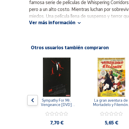
famosa serie de películas de Whispering Corridor
Productos
Solidarios
pero a un alto costo. Mientras luchan por sobrevi
miedos. Una película llena de suspenso y terror que
Ver más información
Ayuda
Centro
de ayuda
Otros usuarios también compraron
Contacto
Vendedores
Mapa de
vendedores
 [DVD] [dvd]
Sympathy For Mr. 
La gran aventura de 
Hazte
Vengeance [DVD] 
Mortadelo y Filemón/
[dvd] [2008]
10 años de Pendelton
vendedor
[dvd] [2003]
,20 €
Área
7,70 €
5,65 €
vendedor