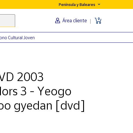
Península y Baleares
0
Área cliente
ono Cultural Joven
DVD 2003
dors 3 - Yeogo
oo gyedan [dvd]