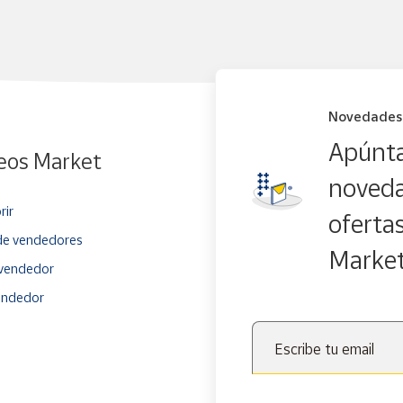
Novedades
Apúnta
eos Market
noveda
rir
oferta
e vendedores
Marke
vendedor
endedor
Escribe tu email