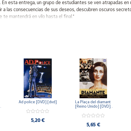
s. En esta entrega, un grupo de estudiantes se ven atrapadas en
vir a las consecuencias de sus deseos, descubren oscuros secreto
 te mantendrá en vilo hasta el final."
Ad police [DVD] [dvd]
La Plaça del diamant 
 
[Reino Unido] [DVD] 
 
[dvd]
5,20 €
5,65 €