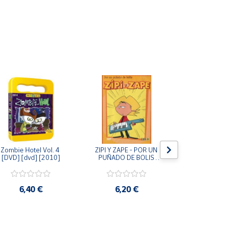
Zombie Hotel Vol. 4 
ZIPI Y ZAPE - POR UN 
Zipi y Z
[DVD] [dvd] [2010]
PUÑADO DE BOLIS 
¿Hermanitos.
[unknown_binding]
gracias! (D
[unknown_
6,40 €
6,20 €
9,2