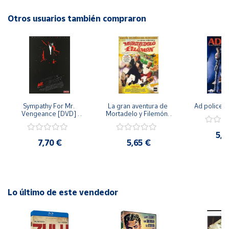
familia y amigos. ¡No te pierdas esta oportunidad de revivir
la magia de los Oscars una y otra vez!
Otros usuarios también compraron
Cuenta
Área
cliente
Ubicación
Sympathy For Mr. 
La gran aventura de 
Ad police 
Vengeance [DVD] 
Mortadelo y Filemón/ 
Península
[dvd] [2008]
10 años de Pendelton 
[dvd] [2003]
y
5,2
Baleares
7,70 €
5,65 €
Canarias,
Ceuta y
Melilla
Lo último de este vendedor