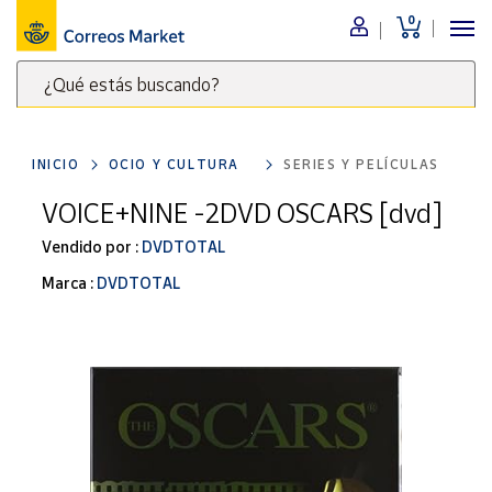
0
Menú
¿Qué estás buscando?
Nuestro
catálogo
Escribe
palabras
INICIO
OCIO Y CULTURA
SERIES Y PELÍCULAS
clave
Alimentación
para
VOICE+NINE -2DVD OSCARS [dvd]
Bebidas
buscar
Ocio y cultura
Vendido por :
DVDTOTAL
productos
en
Juguetes y
Marca :
DVDTOTAL
juegos
Correos
Market
Libros y
.
revistas
Merchandising
y regalos
Tienda de
Correos