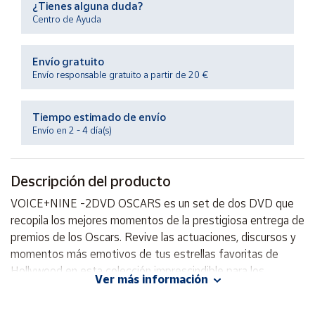
¿Tienes alguna duda?
Productos
Solidarios
Centro de Ayuda
Envío gratuito
Ayuda
Envío responsable gratuito a partir de 20 €
Centro
de ayuda
Tiempo estimado de envío
Envío en 2 - 4 día(s)
Contacto
Descripción del producto
Vendedores
VOICE+NINE -2DVD OSCARS es un set de dos DVD que
recopila los mejores momentos de la prestigiosa entrega de
Mapa de
vendedores
premios de los Oscars. Revive las actuaciones, discursos y
momentos más emotivos de tus estrellas favoritas de
Hazte
vendedor
Hollywood en esta colección imprescindible para los
Ver más información
amantes del cine. Con calidad de imagen y sonido
Área
impecable, este set es ideal para disfrutar en casa con
vendedor