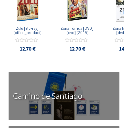
Zulu [Blu-ray] 
Zona Tórrida [DVD] 
Zona libr
[office_product] 
[dvd] [2015]
[dvd] 
[2015]
12,70 €
12,70 €
14,
Camino de Santiago