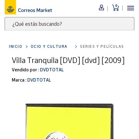
0
Menú
¿Qué estás buscando?
Nuestro
catálogo
Escribe
palabras
INICIO
OCIO Y CULTURA
SERIES Y PELÍCULAS
clave
Alimentación
para
Villa Tranquila [DVD] [dvd] [2009]
Bebidas
buscar
Ocio y cultura
Vendido por :
DVDTOTAL
productos
en
Juguetes y
Marca :
DVDTOTAL
juegos
Correos
Market
Libros y
.
revistas
Merchandising
y regalos
Tienda de
Correos