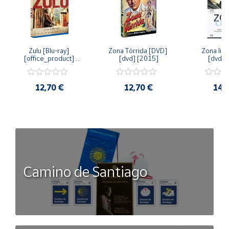
Zulu [Blu-ray] 
Zona Tórrida [DVD] 
Zona libr
[office_product] 
[dvd] [2015]
[dvd] 
[2015]
12,70 €
12,70 €
14,
Camino de Santiago