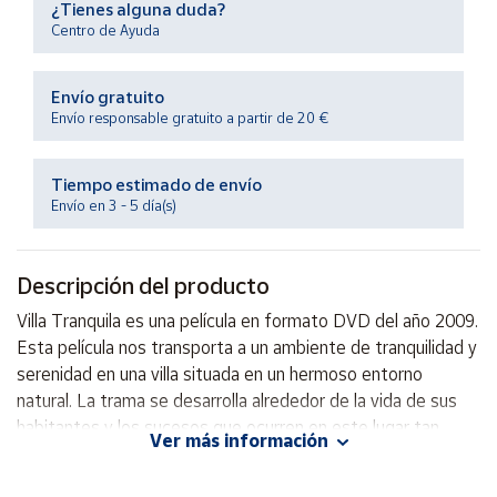
¿Tienes alguna duda?
Productos
Solidarios
Centro de Ayuda
Envío gratuito
Ayuda
Envío responsable gratuito a partir de 20 €
Centro
de ayuda
Tiempo estimado de envío
Envío en 3 - 5 día(s)
Contacto
Descripción del producto
Vendedores
Villa Tranquila es una película en formato DVD del año 2009.
Esta película nos transporta a un ambiente de tranquilidad y
Mapa de
vendedores
serenidad en una villa situada en un hermoso entorno
natural. La trama se desarrolla alrededor de la vida de sus
Hazte
vendedor
habitantes y los sucesos que ocurren en este lugar tan
Ver más información
especial. Con una mezcla de drama y comedia, Villa Tranquila
Área
es una historia que nos invita a reflexionar sobre la
vendedor