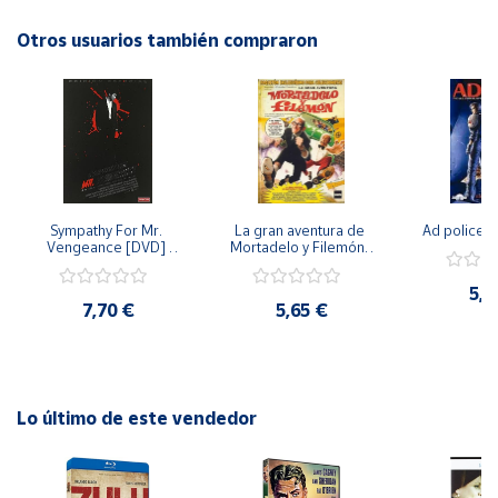
importancia de la familia, la amistad y la conexión con la
naturaleza. Una película perfecta para relajarse y disfrutar
Otros usuarios también compraron
Cuenta
de un buen momento de entretenimiento en casa.
Área
cliente
Ubicación
Sympathy For Mr. 
La gran aventura de 
Ad police 
Vengeance [DVD] 
Mortadelo y Filemón/ 
Península
[dvd] [2008]
10 años de Pendelton 
[dvd] [2003]
y
5,2
Baleares
7,70 €
5,65 €
Canarias,
Ceuta y
Melilla
Lo último de este vendedor