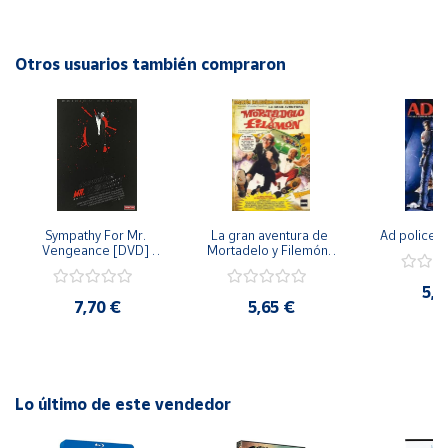
de tu asiento. ¡No te pierdas la oportunidad de tener este
DVD en tu colección!
Cuenta
Otros usuarios también compraron
Área
cliente
Ubicación
Sympathy For Mr. 
La gran aventura de 
Ad police 
Península
Vengeance [DVD] 
Mortadelo y Filemón/ 
y
[dvd] [2008]
10 años de Pendelton 
Baleares
[dvd] [2003]
5,2
7,70 €
5,65 €
Canarias,
Ceuta y
Melilla
Lo último de este vendedor