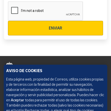
Verificación reCAPTCHA
ENVIAR
AVISO DE COOKIES
Política de cookies
Esta página web, propiedad de Correos, utiliza cookies propias
y de terceros con la finalidad de permitir su navegación,
Aviso legal
elaborar información estadística, analizar sus hábitos de
navegación y servir publicidad personalizada. Puedes hacer clic
Condiciones del servicio
en
Aceptar
todas para permitir el uso de todas las cookies.
También puedes rechazar todas (salvo las cookies necesarias)
Política de Privacidad Web
en el botón Rechazar todas, o elegir qué tipo de cookies