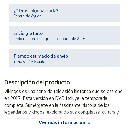
Productos
Solidarios
¿Tienes alguna duda?
Centro de Ayuda
Ayuda
Envío gratuito
Envío responsable gratuito a partir de 20 €
Centro
de ayuda
Tiempo estimado de envío
Contacto
Envío en 4 - 6 día(s)
Vendedores
Descripción del producto
Mapa de
Vikingos es una serie de televisión histórica que se estrenó
vendedores
en 2017. Esta versión en DVD incluye la temporada
Hazte
completa. Sumérgete en la fascinante historia de los
vendedor
legendarios vikingos, explorando sus conquistas, cultura y
tradiciones. Una serie llena de acción, drama y
Área
Ver más información
vendedor
emocionantes batallas que te mantendrán pegado al borde