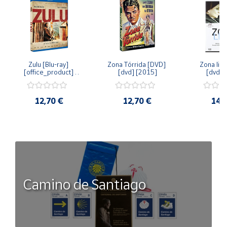
Zulu [Blu-ray] 
Zona Tórrida [DVD] 
Zona libr
[office_product] 
[dvd] [2015]
[dvd] 
[2015]
12,70 €
12,70 €
14,
Camino de Santiago