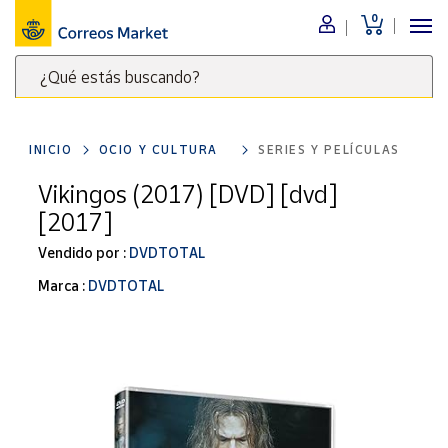
0
Menú
¿Qué estás buscando?
Nuestro
catálogo
Escribe
palabras
INICIO
OCIO Y CULTURA
SERIES Y PELÍCULAS
clave
Alimentación
para
Vikingos (2017) [DVD] [dvd]
Bebidas
buscar
[2017]
Ocio y cultura
productos
en
Vendido por :
DVDTOTAL
Juguetes y
juegos
Correos
Marca :
DVDTOTAL
Market
Libros y
.
revistas
Merchandising
y regalos
Tienda de
Correos