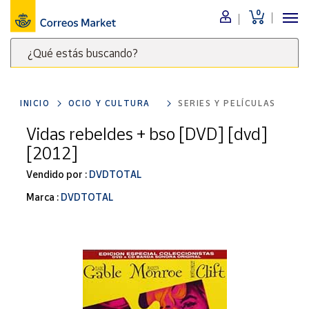
0
Menú
¿Qué estás buscando?
Nuestro
catálogo
Escribe
palabras
INICIO
OCIO Y CULTURA
SERIES Y PELÍCULAS
clave
Alimentación
para
Vidas rebeldes + bso [DVD] [dvd]
Bebidas
buscar
[2012]
Ocio y cultura
productos
en
Vendido por :
DVDTOTAL
Juguetes y
juegos
Correos
Marca :
DVDTOTAL
Market
Libros y
.
revistas
Merchandising
y regalos
Tienda de
Correos