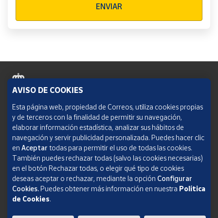
ENVIAR
AVISO DE COOKIES
Política de cookies
Esta página web, propiedad de Correos, utiliza cookies propias
y de terceros con la finalidad de permitir su navegación,
Aviso legal
elaborar información estadística, analizar sus hábitos de
navegación y servir publicidad personalizada. Puedes hacer clic
Condiciones del servicio
en
Aceptar
todas para permitir el uso de todas las cookies.
También puedes rechazar todas (salvo las cookies necesarias)
Política de Privacidad Web
en el botón Rechazar todas, o elegir qué tipo de cookies
deseas aceptar o rechazar, mediante la opción
Configurar
Informe de transparencia
Cookies.
Puedes obtener más información en nuestra
Política
de Cookies
.
SOCIEDAD ESTATAL CORREOS Y TELÉGRAFOS, S.A., S.M.E. Todos los derechos
reservados.