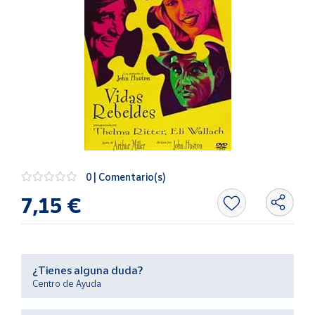
Artesanía
Oficina y
Papelería
Para Canarias,
Ceuta y Melilla
Más
populares
Bono
0 | Comentario(s)
Cultural
7,15 €
Nuestros
vendedores
Las
novedades
¿Tienes alguna duda?
de Correos
Centro de Ayuda
Market