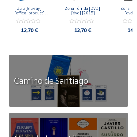
Zulu [Blu-ray] 
Zona Tórrida [DVD] 
Zona libr
[office_product] 
[dvd] [2015]
[dvd] 
[2015]
12,70 €
12,70 €
14,
Camino de Santiago