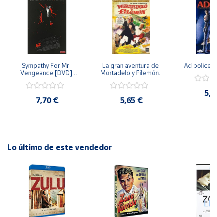
Cuenta
Área
cliente
Sympathy For Mr. 
La gran aventura de 
Ad police 
Vengeance [DVD] 
Mortadelo y Filemón/ 
[dvd] [2008]
10 años de Pendelton 
[dvd] [2003]
Ubicación
5,2
7,70 €
5,65 €
Península
y
Baleares
Lo último de este vendedor
Canarias,
Ceuta y
Melilla