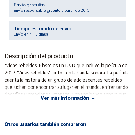
Productos
Envío gratuito
Solidarios
Envío responsable gratuito a partir de 20 €
Ayuda
Tiempo estimado de envío
Envío en 4 - 6 día(s)
Centro
de ayuda
Descripción del producto
Contacto
"Vidas rebeldes + bso" es un DVD que incluye la película de
2012 "Vidas rebeldes" junto con la banda sonora. La película
Vendedores
cuenta la historia de un grupo de adolescentes rebeldes
que luchan por encontrar su lugar en el mundo, enfrentando
desafíos y emociones intensas. Con una banda sonora que
Mapa de
Ver más información
vendedores
complementa perfectamente la narrativa, esta edición es
perfecta para los amantes del cine independiente y las
Hazte
vendedor
historias emocionantes. ¡No te la pierdas!
Otros usuarios también compraron
Área
vendedor