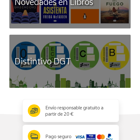
Novedades en Libros
Distintivo DGT
x
✕
Envío responsable gratuito a
partir de 20 €
Pago seguro