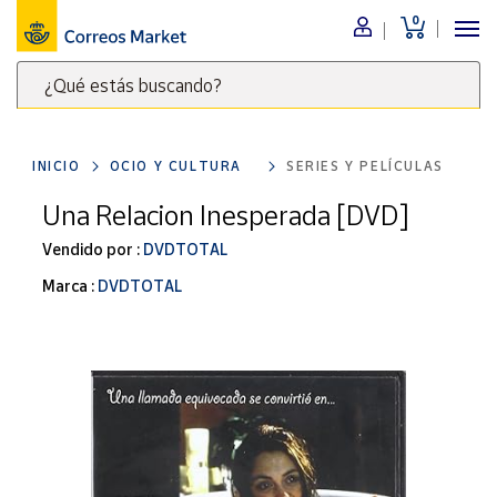
0
Menú
¿Qué estás buscando?
Nuestro
catálogo
Escribe
palabras
INICIO
OCIO Y CULTURA
SERIES Y PELÍCULAS
clave
Alimentación
para
Una Relacion Inesperada [DVD]
Bebidas
buscar
Ocio y cultura
Vendido por :
DVDTOTAL
productos
en
Juguetes y
Marca :
DVDTOTAL
juegos
Correos
Market
Libros y
.
revistas
Merchandising
y regalos
Tienda de
Correos