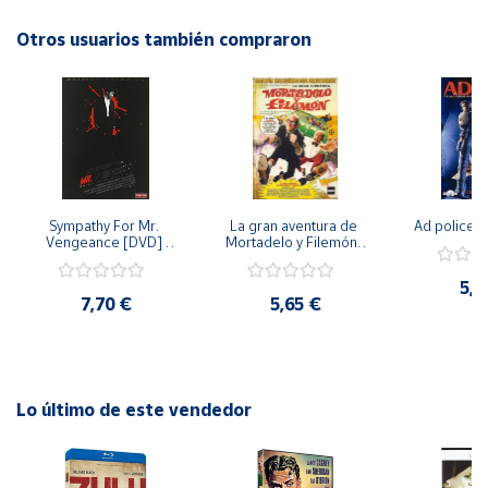
emocionante historia en la comodidad de tu hogar con este
DVD!
Otros usuarios también compraron
Cuenta
Área
cliente
Ubicación
Sympathy For Mr. 
La gran aventura de 
Ad police 
Vengeance [DVD] 
Mortadelo y Filemón/ 
Península
[dvd] [2008]
10 años de Pendelton 
[dvd] [2003]
y
5,2
Baleares
7,70 €
5,65 €
Canarias,
Ceuta y
Melilla
Lo último de este vendedor