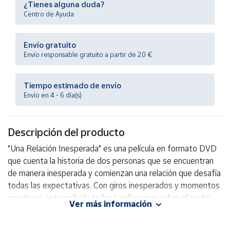
¿Tienes alguna duda?
Productos
Solidarios
Centro de Ayuda
Envío gratuito
Ayuda
Envío responsable gratuito a partir de 20 €
Centro
de ayuda
Tiempo estimado de envío
Envío en 4 - 6 día(s)
Contacto
Descripción del producto
Vendedores
"Una Relación Inesperada" es una película en formato DVD
que cuenta la historia de dos personas que se encuentran
Mapa de
vendedores
de manera inesperada y comienzan una relación que desafía
todas las expectativas. Con giros inesperados y momentos
Hazte
vendedor
emotivos, esta película te hará reflexionar sobre el poder
Ver más información
del amor y la importancia de estar abiertos a las sorpresas
Área
que la vida nos puede deparar. ¡Disfruta de esta
vendedor