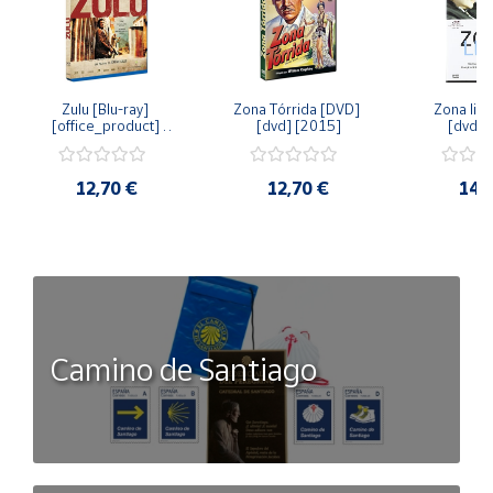
Zulu [Blu-ray] 
Zona Tórrida [DVD] 
Zona libr
[office_product] 
[dvd] [2015]
[dvd] 
[2015]
12,70 €
12,70 €
14,
Camino de Santiago