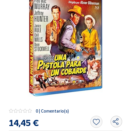
Artesanía
Oficina y
Papelería
Para Canarias,
Ceuta y Melilla
Más
populares
Bono
Cultural
Nuestros
vendedores
Las
novedades
0 | Comentario(s)
de Correos
Market
14,45 €