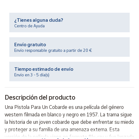
Productos
Solidarios
¿Tienes alguna duda?
Centro de Ayuda
Ayuda
Envío gratuito
Centro
de ayuda
Envío responsable gratuito a partir de 20 €
Contacto
Tiempo estimado de envío
Envío en 3 - 5 día(s)
Vendedores
Descripción del producto
Mapa de
vendedores
Una Pistola Para Un Cobarde es una película del género
Hazte
western filmada en blanco y negro en 1957. La trama sigue
vendedor
la historia de un joven cobarde que debe enfrentar su miedo
Área
y proteger a su familia de una amenaza externa. Esta
vendedor
versión de la película viene en formato Blu-ray y fue lanzada