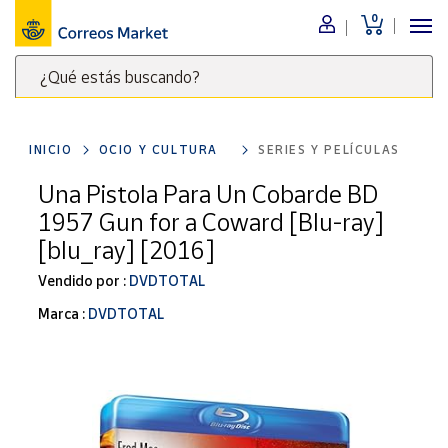
0
Menú
¿Qué estás buscando?
Nuestro
catálogo
Escribe
palabras
INICIO
OCIO Y CULTURA
SERIES Y PELÍCULAS
clave
Alimentación
para
Una Pistola Para Un Cobarde BD
Bebidas
buscar
1957 Gun for a Coward [Blu-ray]
Ocio y cultura
productos
[blu_ray] [2016]
en
Juguetes y
juegos
Correos
Vendido por :
DVDTOTAL
Market
Libros y
Marca :
DVDTOTAL
.
revistas
Merchandising
y regalos
Tienda de
Correos