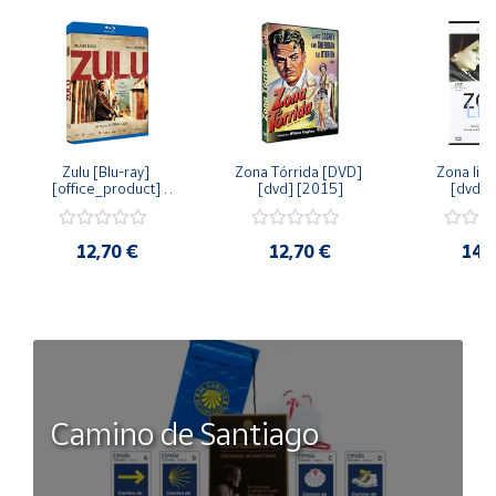
Zulu [Blu-ray] 
Zona Tórrida [DVD] 
Zona libr
[office_product] 
[dvd] [2015]
[dvd] 
[2015]
12,70 €
12,70 €
14,
Camino de Santiago