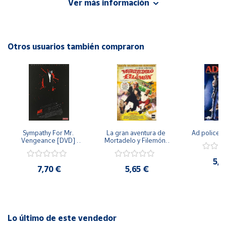
Ver más información
en el año 2016. Revive la emoción y la tensión de este
clásico del cine en alta definición.
Cuenta
Otros usuarios también compraron
Área
cliente
Ubicación
Península
y
Sympathy For Mr. 
La gran aventura de 
Ad police 
Baleares
Vengeance [DVD] 
Mortadelo y Filemón/ 
[dvd] [2008]
10 años de Pendelton 
Canarias,
[dvd] [2003]
5,2
Ceuta y
7,70 €
5,65 €
Melilla
Lo último de este vendedor