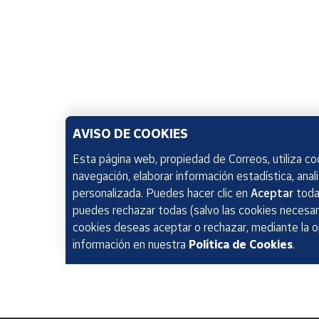
AVISO DE COOKIES
Esta página web, propiedad de Correos, utiliza coo
navegación, elaborar información estadística, anal
personalizada. Puedes hacer clic en
Aceptar
todas
puedes rechazar todas (salvo las cookies necesari
cookies deseas aceptar o rechazar, mediante la 
información en nuestra
Política de Cookies
.