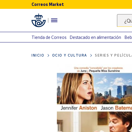
Correos Market
Menú
¿Qu
Nuestro
catálogo
Tienda de Correos
Destacado en alimentación
Beb
Alimentación
INICIO
OCIO Y CULTURA
SERIES Y PELÍCU
Bebidas
Ocio y cultura
Juguetes y
juegos
Libros y
revistas
Merchandising
y regalos
Tienda de
Correos