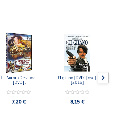
La Aurora Desnuda 
El gitano [DVD] [dvd] 
Pack: La C
[DVD] 
[2015]
Jersey + Sere
[unknown_binding] 
Algo Que Co
[2013]
ray] [blu_r
7,20 €
8,15 €
9,6