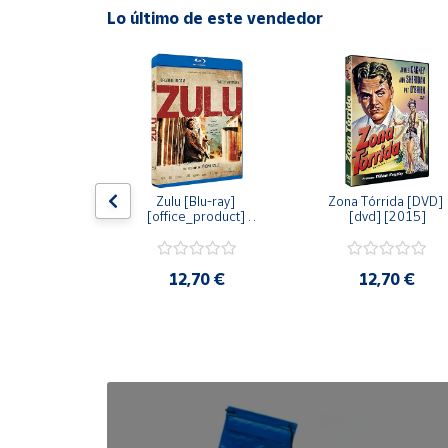
Lo último de este vendedor
Cuenta
Área
cliente
Ubicación
dy [Blu-ray] 
Zulu [Blu-ray] 
Zona Tórrida [DVD] 
ay] [2015]
[office_product] 
[dvd] [2015]
[2015]
Península
y
Baleares
20 €
12,70 €
12,70 €
Canarias,
Ceuta y
Melilla