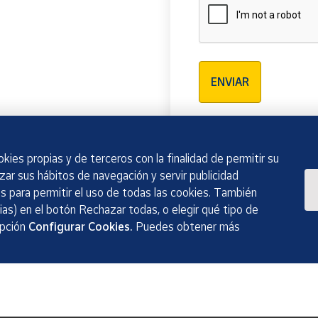
Verificación reCAPTCH
ENVIAR
kies propias y de terceros con la finalidad de permitir su
izar sus hábitos de navegación y servir publicidad
 para permitir el uso de todas las cookies. También
as) en el botón Rechazar todas, o elegir qué tipo de
opción
Configurar Cookies.
Puedes obtener más