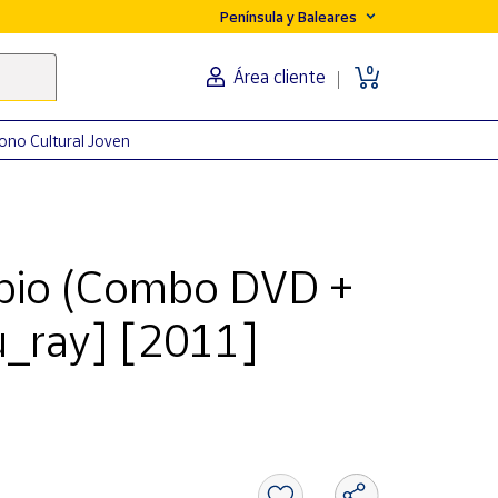
Península y Baleares
0
Área cliente
ono Cultural Joven
bio (Combo DVD +
u_ray] [2011]