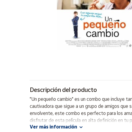
Artesanía
Oficina y
Papelería
Para Canarias,
Ceuta y Melilla
Más
populares
Bono
Cultural
Descripción del producto
Nuestros
vendedores
"Un pequeño cambio" es un combo que incluye tanto
Las
cautivadora que sigue a un grupo de amigos que s
novedades
envolvente, este combo es perfecto para los aman
de Correos
Market
disfrutar de esta película en alta definición en tu 
Ver más información