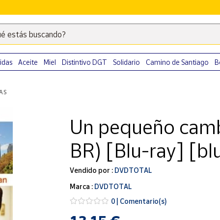
é estás buscando?
Escribe
palabras
clave
idas
Aceite
Miel
Distintivo DGT
Solidario
Camino de Santiago
B
para
buscar
LAS
productos
en
Un pequeño cam
Correos
Market
BR) [Blu-ray] [bl
.
Vendido por :
DVDTOTAL
Marca :
DVDTOTAL
0 | Comentario(s)