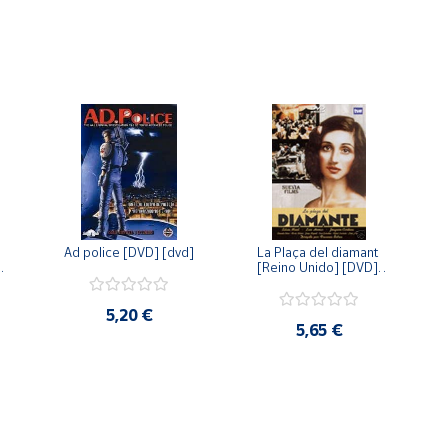
Ad police [DVD] [dvd]
La Plaça del diamant 
 
[Reino Unido] [DVD] 
 
[dvd]
5,20 €
5,65 €