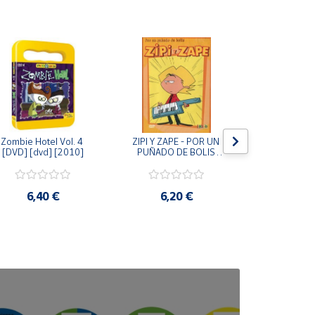
Zombie Hotel Vol. 4 
ZIPI Y ZAPE - POR UN 
Zipi y Z
[DVD] [dvd] [2010]
PUÑADO DE BOLIS 
¿Hermanitos.
[unknown_binding]
gracias! (D
[unknown_
6,40 €
6,20 €
9,2