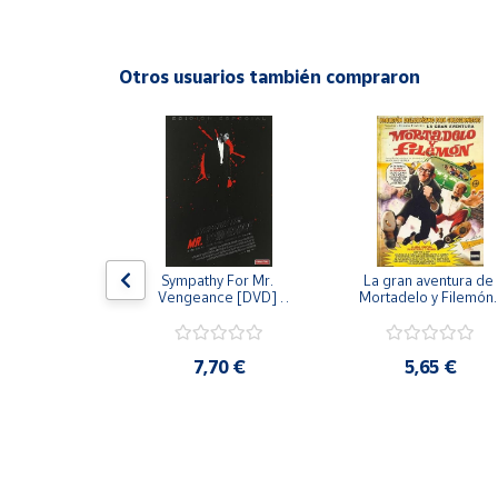
Productos
Solidarios
Otros usuarios también compraron
Ayuda
Centro
de ayuda
Contacto
 [DVD] [dvd]
Sympathy For Mr. 
La gran aventura de 
Vendedores
Vengeance [DVD] 
Mortadelo y Filemón/
[dvd] [2008]
10 años de Pendelton
[dvd] [2003]
Mapa de
,20 €
7,70 €
5,65 €
vendedores
Hazte
vendedor
Área
vendedor