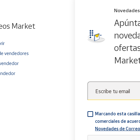
Novedades
Apúnta
eos Market
noveda
rir
oferta
e vendedores
Marke
vendedor
endedor
Escribe tu email
Marcando esta casilla
comerciales de acuer
Novedades de Correo