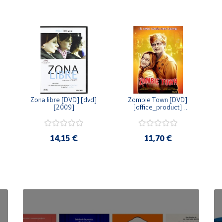
Zona libre [DVD] [dvd] 
Zombie Town [DVD] 
[2009]
[office_product] 
[2010]
14,15 €
11,70 €