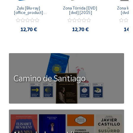
Zulu [Blu-ray] 
Zona Tórrida [DVD] 
Zona libr
[office_product] 
[dvd] [2015]
[dvd] 
[2015]
12,70 €
12,70 €
14,
Camino de Santiago