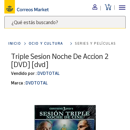
0
Menú
¿Qué estás buscando?
Nuestro
catálogo
Escribe
palabras
INICIO
OCIO Y CULTURA
SERIES Y PELÍCULAS
clave
Alimentación
para
Triple Sesion Noche De Accion 2
Bebidas
buscar
[DVD] [dvd]
Ocio y cultura
productos
en
Vendido por :
DVDTOTAL
Juguetes y
juegos
Correos
Marca :
DVDTOTAL
Market
Libros y
.
revistas
Merchandising
y regalos
Tienda de
Correos