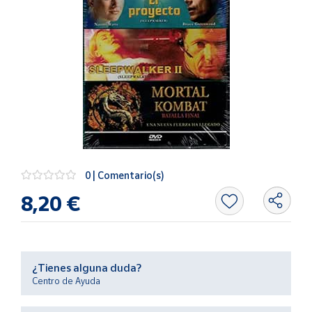
Artesanía
Oficina y
Papelería
Para Canarias,
Ceuta y Melilla
Más
populares
Bono
0 | Comentario(s)
Cultural
8,20 €
Nuestros
vendedores
Las
novedades
¿Tienes alguna duda?
de Correos
Centro de Ayuda
Market