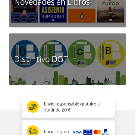
Novedades en Libros
Distintivo DGT
x
✕
Envío responsable gratuito a
partir de 20 €
Pago seguro