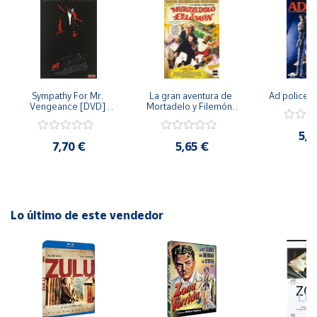
Cuenta
Área
cliente
Sympathy For Mr. 
La gran aventura de 
Ad police 
Vengeance [DVD] 
Mortadelo y Filemón/ 
[dvd] [2008]
10 años de Pendelton 
[dvd] [2003]
Ubicación
5,2
7,70 €
5,65 €
Península
y
Baleares
Lo último de este vendedor
Canarias,
Ceuta y
Melilla