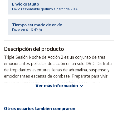
Productos
Envío gratuito
Solidarios
Envío responsable gratuito a partir de 20 €
Ayuda
Tiempo estimado de envío
Envío en 4 - 6 día(s)
Centro
de ayuda
Descripción del producto
Contacto
Triple Sesión Noche de Acción 2 es un conjunto de tres
emocionantes películas de acción en un solo DVD. Disfruta
Vendedores
de trepidantes aventuras llenas de adrenalina, suspenso y
emocionantes escenas de combate. Prepárate para vivir
una experiencia cinematográfica inolvidable con esta
Mapa de
Ver más información
vendedores
colección que te mantendrá al borde del asiento. ¡No te
pierdas esta oportunidad de disfrutar de horas de
Hazte
vendedor
entretenimiento con Triple Sesión Noche de Acción 2!
Otros usuarios también compraron
Área
vendedor