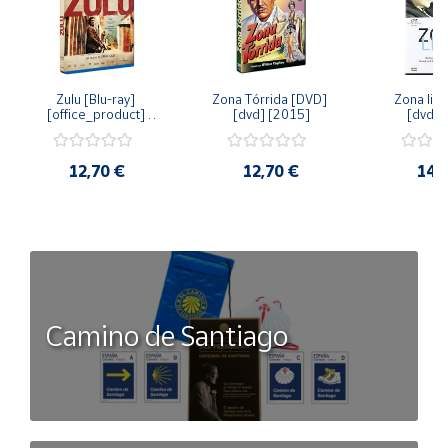
Zulu [Blu-ray] 
Zona Tórrida [DVD] 
Zona libr
[office_product] 
[dvd] [2015]
[dvd] 
[2015]
12,70 €
12,70 €
14,
Camino de Santiago