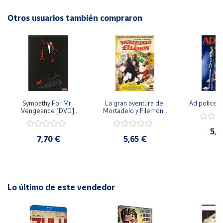
Otros usuarios también compraron
Cuenta
Área
cliente
Ubicación
Sympathy For Mr. 
La gran aventura de 
Ad police 
Vengeance [DVD] 
Mortadelo y Filemón/ 
Península
[dvd] [2008]
10 años de Pendelton 
[dvd] [2003]
y
5,2
Baleares
7,70 €
5,65 €
Canarias,
Ceuta y
Melilla
Lo último de este vendedor