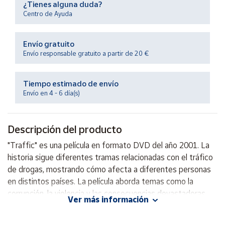
¿Tienes alguna duda?
Productos
Solidarios
Centro de Ayuda
Envío gratuito
Ayuda
Envío responsable gratuito a partir de 20 €
Centro
de ayuda
Tiempo estimado de envío
Envío en 4 - 6 día(s)
Contacto
Descripción del producto
Vendedores
"Traffic" es una película en formato DVD del año 2001. La
historia sigue diferentes tramas relacionadas con el tráfico
Mapa de
vendedores
de drogas, mostrando cómo afecta a diferentes personas
en distintos países. La película aborda temas como la
Hazte
vendedor
corrupción, la violencia y las consecuencias devastadoras
Ver más información
del narcotráfico en la sociedad.
Área
vendedor