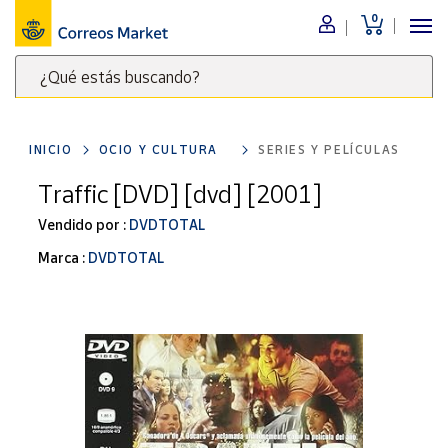
0
Menú
¿Qué estás buscando?
Nuestro
catálogo
Escribe
palabras
INICIO
OCIO Y CULTURA
SERIES Y PELÍCULAS
clave
Alimentación
para
Traffic [DVD] [dvd] [2001]
Bebidas
buscar
Ocio y cultura
Vendido por :
DVDTOTAL
productos
en
Juguetes y
Marca :
DVDTOTAL
juegos
Correos
Market
Libros y
.
revistas
Merchandising
y regalos
Tienda de
Correos