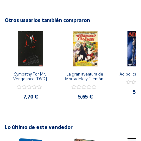
Cuenta
Otros usuarios también compraron
Área
cliente
Ubicación
Sympathy For Mr. 
La gran aventura de 
Ad police 
Península
Vengeance [DVD] 
Mortadelo y Filemón/ 
y
[dvd] [2008]
10 años de Pendelton 
Baleares
[dvd] [2003]
5,2
7,70 €
5,65 €
Canarias,
Ceuta y
Melilla
Lo último de este vendedor