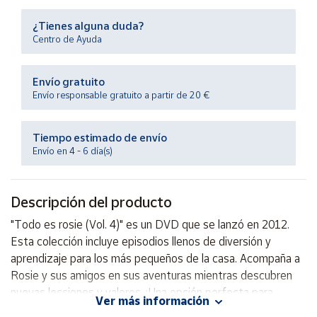
Productos
Solidarios
¿Tienes alguna duda?
Centro de Ayuda
Ayuda
Envío gratuito
Envío responsable gratuito a partir de 20 €
Centro
de ayuda
Tiempo estimado de envío
Contacto
Envío en 4 - 6 día(s)
Vendedores
Descripción del producto
Mapa de
"Todo es rosie (Vol. 4)" es un DVD que se lanzó en 2012.
vendedores
Esta colección incluye episodios llenos de diversión y
Hazte
aprendizaje para los más pequeños de la casa. Acompaña a
vendedor
Rosie y sus amigos en sus aventuras mientras descubren
nuevas lecciones y valores. ¡Una opción perfecta para
Área
Ver más información
vendedor
entretener y educar a los niños!