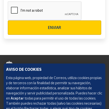
Verificación reCAPTCHA
ENVIAR
AVISO DE COOKIES
Política de cookies
Esta página web, propiedad de Correos, utiliza cookies propias
y de terceros con la finalidad de permitir su navegación,
Aviso legal
elaborar información estadística, analizar sus hábitos de
navegación y servir publicidad personalizada. Puedes hacer clic
Condiciones del servicio
en
Aceptar
todas para permitir el uso de todas las cookies.
También puedes rechazar todas (salvo las cookies necesarias)
Política de Privacidad Web
en el botón Rechazar todas, o elegir qué tipo de cookies