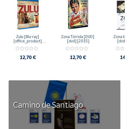
Zulu [Blu-ray] 
Zona Tórrida [DVD] 
Zona libr
[office_product] 
[dvd] [2015]
[dvd] 
[2015]
12,70 €
12,70 €
14,
Camino de Santiago