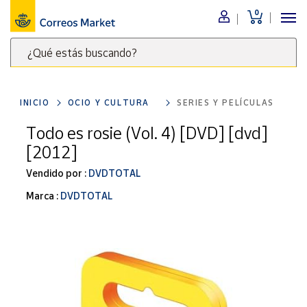
0
Menú
¿Qué estás buscando?
Nuestro
catálogo
Escribe
palabras
INICIO
OCIO Y CULTURA
SERIES Y PELÍCULAS
clave
Alimentación
para
Todo es rosie (Vol. 4) [DVD] [dvd]
Bebidas
buscar
[2012]
Ocio y cultura
productos
en
Vendido por :
DVDTOTAL
Juguetes y
juegos
Correos
Marca :
DVDTOTAL
Market
Libros y
.
revistas
Merchandising
y regalos
Tienda de
Correos