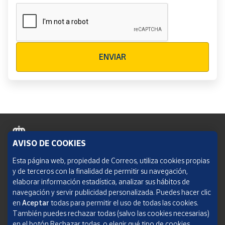
Verificación reCAPTCHA
ENVIAR
AVISO DE COOKIES
Política de cookies
Esta página web, propiedad de Correos, utiliza cookies propias
y de terceros con la finalidad de permitir su navegación,
Aviso legal
elaborar información estadística, analizar sus hábitos de
navegación y servir publicidad personalizada. Puedes hacer clic
Condiciones del servicio
en
Aceptar
todas para permitir el uso de todas las cookies.
También puedes rechazar todas (salvo las cookies necesarias)
Política de Privacidad Web
en el botón Rechazar todas, o elegir qué tipo de cookies