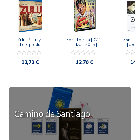
Zulu [Blu-ray] 
Zona Tórrida [DVD] 
Zona libr
[office_product] 
[dvd] [2015]
[dvd] 
[2015]
12,70 €
12,70 €
14,
Camino de Santiago