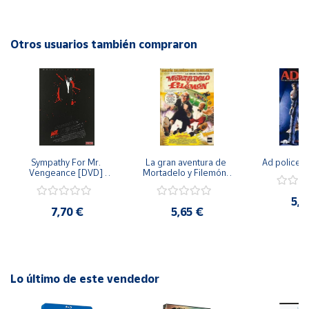
intrigante, esta película te mantendrá en vilo hasta el final.
¡No te pierdas este thriller lleno de intriga y suspense!
Cuenta
Otros usuarios también compraron
Área
cliente
Ubicación
Sympathy For Mr. 
La gran aventura de 
Ad police 
Península
Vengeance [DVD] 
Mortadelo y Filemón/ 
y
[dvd] [2008]
10 años de Pendelton 
Baleares
[dvd] [2003]
5,2
7,70 €
5,65 €
Canarias,
Ceuta y
Melilla
Lo último de este vendedor