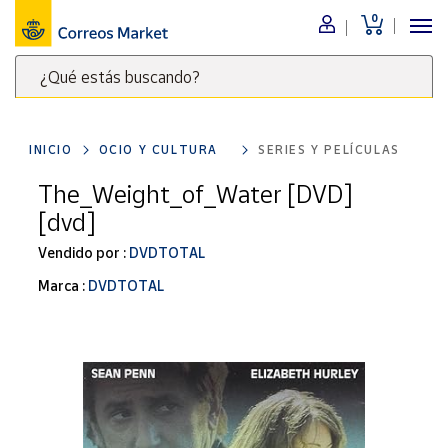
0
Menú
¿Qué estás buscando?
Nuestro
catálogo
Escribe
palabras
INICIO
OCIO Y CULTURA
SERIES Y PELÍCULAS
clave
Alimentación
para
The_Weight_of_Water [DVD]
Bebidas
buscar
[dvd]
Ocio y cultura
productos
en
Vendido por :
DVDTOTAL
Juguetes y
juegos
Correos
Marca :
DVDTOTAL
Market
Libros y
.
revistas
Merchandising
y regalos
Tienda de
Correos