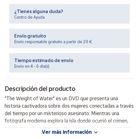
Productos
Solidarios
¿Tienes alguna duda?
Centro de Ayuda
Ayuda
Envío gratuito
Envío responsable gratuito a partir de 20 €
Centro
de ayuda
Tiempo estimado de envío
Contacto
Envío en 4 - 6 día(s)
Vendedores
Descripción del producto
Mapa de
"The Weight of Water" es un DVD que presenta una
vendedores
historia cautivadora sobre dos mujeres conectadas a través
Hazte
del tiempo por un misterioso asesinato. Mientras una
vendedor
fotógrafa moderna explora la isla donde ocurrió el crimen,
comienza a descubrir secretos oscuros que amenazan con
Área
Ver más información
vendedor
revelar la verdad. Con actuaciones impactantes y una trama