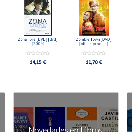
Zona libre [DVD] [dvd] 
Zombie Town [DVD] 
[2009]
[office_product] 
[2010]
14,15 €
11,70 €
Novedades en Libros