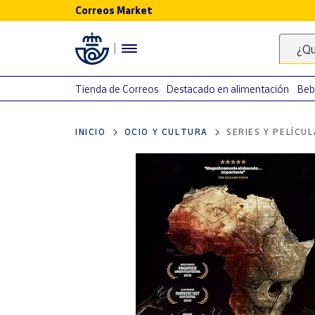
Correos Market
Menú
¿Qu
Nuestro
catálogo
Tienda de Correos
Destacado en alimentación
Beb
Alimentación
INICIO
OCIO Y CULTURA
SERIES Y PELÍCU
Bebidas
Ocio y cultura
Juguetes y
juegos
Libros y
revistas
Merchandising
y regalos
Tienda de
Correos