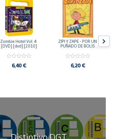
Zombie Hotel Vol. 4 
ZIPI Y ZAPE - POR UN 
Zipi y Z
[DVD] [dvd] [2010]
PUÑADO DE BOLIS 
¿Hermanitos.
[unknown_binding]
gracias! (D
[unknown_
6,40 €
6,20 €
9,2
Distintivo DGT