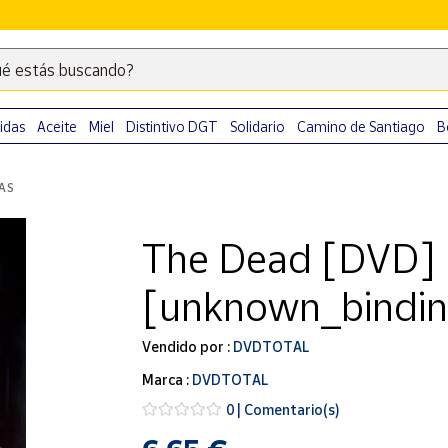
é estás buscando?
Escribe
palabras
clave
idas
Aceite
Miel
Distintivo DGT
Solidario
Camino de Santiago
B
para
buscar
LAS
productos
en
The Dead [DVD]
Correos
Market
[unknown_bindin
.
Vendido por :
DVDTOTAL
Marca :
DVDTOTAL
0 | Comentario(s)