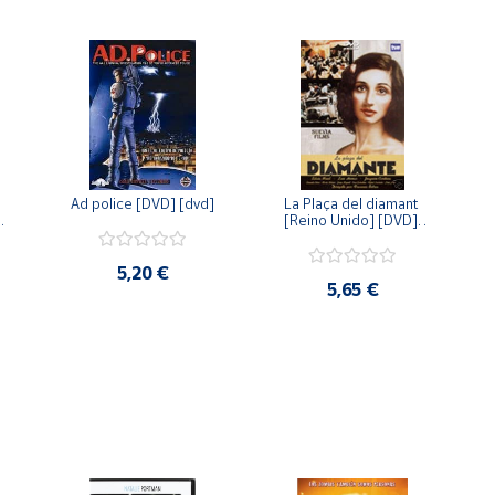
Ad police [DVD] [dvd]
La Plaça del diamant 
 
[Reino Unido] [DVD] 
 
[dvd]
5,20 €
5,65 €