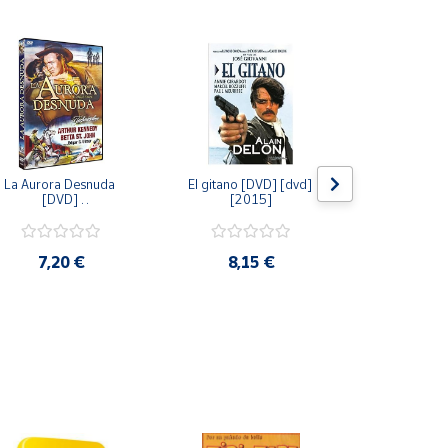
La Aurora Desnuda 
El gitano [DVD] [dvd] 
Pack: La C
[DVD] 
[2015]
Jersey + Sere
[unknown_binding] 
Algo Que Co
[2013]
ray] [blu_r
7,20 €
8,15 €
9,6