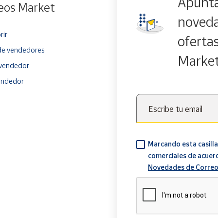
Apúnta
eos Market
noveda
rir
oferta
e vendedores
Marke
vendedor
endedor
Escribe tu email
Marcando esta casilla
comerciales de acuer
Novedades de Correo