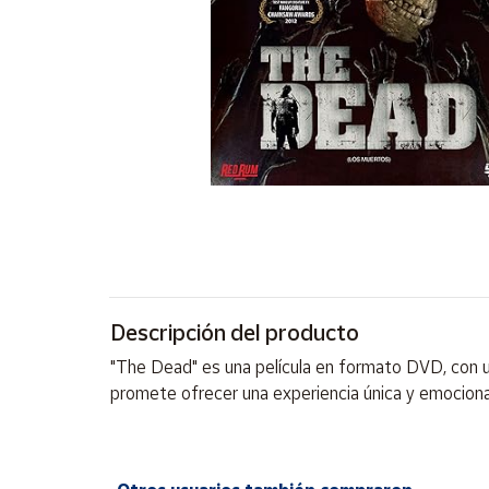
Artesanía
Oficina y
Papelería
Para Canarias,
Ceuta y Melilla
Más
populares
Bono
Cultural
Descripción del producto
Nuestros
vendedores
"The Dead" es una película en formato DVD, con 
Las
promete ofrecer una experiencia única y emocion
novedades
de Correos
Market