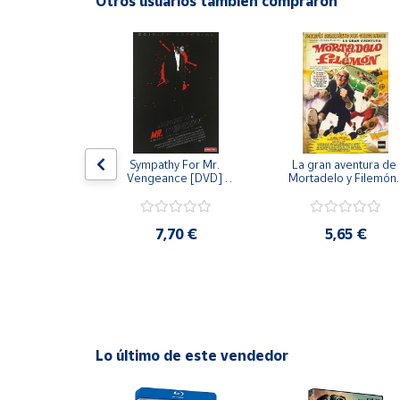
Otros usuarios también compraron
Productos
Solidarios
Ayuda
Centro
de ayuda
 [DVD] [dvd]
Sympathy For Mr. 
La gran aventura de 
Contacto
Vengeance [DVD] 
Mortadelo y Filemón/
[dvd] [2008]
10 años de Pendelton
[dvd] [2003]
,20 €
Vendedores
7,70 €
5,65 €
Mapa de
vendedores
Hazte
vendedor
Lo último de este vendedor
Área
vendedor