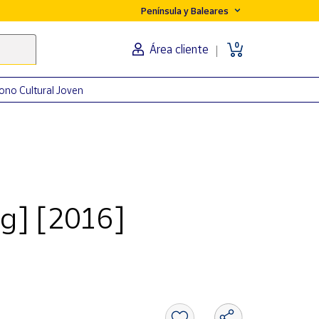
Península y Baleares
0
Área cliente
ono Cultural Joven
g] [2016]