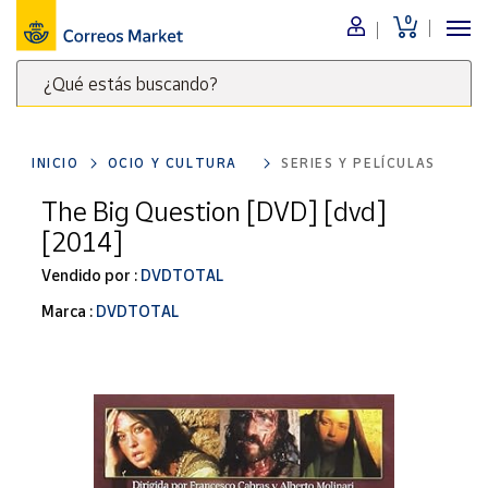
0
Menú
¿Qué estás buscando?
Nuestro
catálogo
Escribe
palabras
INICIO
OCIO Y CULTURA
SERIES Y PELÍCULAS
clave
Alimentación
para
The Big Question [DVD] [dvd]
Bebidas
buscar
[2014]
Ocio y cultura
productos
en
Vendido por :
DVDTOTAL
Juguetes y
juegos
Correos
Marca :
DVDTOTAL
Market
Libros y
.
revistas
Merchandising
y regalos
Tienda de
Correos