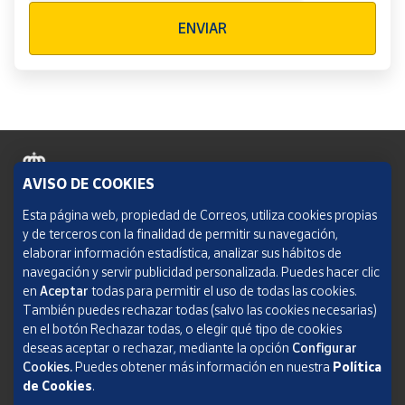
Verificación reCAPTCHA
ENVIAR
AVISO DE COOKIES
Política de cookies
Esta página web, propiedad de Correos, utiliza cookies propias
y de terceros con la finalidad de permitir su navegación,
Aviso legal
elaborar información estadística, analizar sus hábitos de
navegación y servir publicidad personalizada. Puedes hacer clic
Condiciones del servicio
en
Aceptar
todas para permitir el uso de todas las cookies.
También puedes rechazar todas (salvo las cookies necesarias)
Política de Privacidad Web
en el botón Rechazar todas, o elegir qué tipo de cookies
deseas aceptar o rechazar, mediante la opción
Configurar
Informe de transparencia
Cookies.
Puedes obtener más información en nuestra
Política
de Cookies
.
SOCIEDAD ESTATAL CORREOS Y TELÉGRAFOS, S.A., S.M.E. Todos los derechos
reservados.