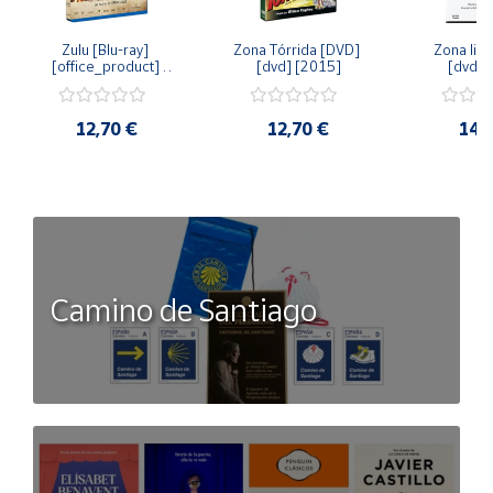
Zulu [Blu-ray] 
Zona Tórrida [DVD] 
Zona libr
[office_product] 
[dvd] [2015]
[dvd] 
[2015]
12,70 €
12,70 €
14,
Camino de Santiago