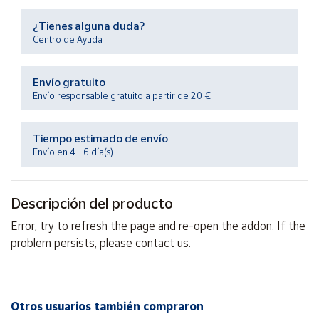
Productos
Solidarios
¿Tienes alguna duda?
Centro de Ayuda
Ayuda
Envío gratuito
Envío responsable gratuito a partir de 20 €
Centro
de ayuda
Tiempo estimado de envío
Contacto
Envío en 4 - 6 día(s)
Vendedores
Descripción del producto
Mapa de
Error, try to refresh the page and re-open the addon. If the
vendedores
problem persists, please contact us.
Hazte
vendedor
Área
Otros usuarios también compraron
vendedor