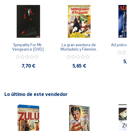
Cuenta
Área
cliente
Sympathy For Mr. 
La gran aventura de 
Ad police 
Vengeance [DVD] 
Mortadelo y Filemón/ 
Ubicación
[dvd] [2008]
10 años de Pendelton 
[dvd] [2003]
5,2
7,70 €
5,65 €
Península
y
Baleares
Canarias,
Lo último de este vendedor
Ceuta y
Melilla