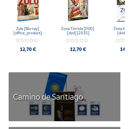
Zulu [Blu-ray] 
Zona Tórrida [DVD] 
Zona libr
[office_product] 
[dvd] [2015]
[dvd] 
[2015]
12,70 €
12,70 €
14,
Camino de Santiago