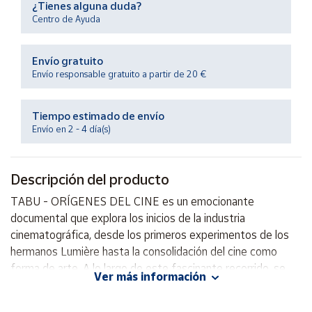
¿Tienes alguna duda?
Productos
Solidarios
Centro de Ayuda
Envío gratuito
Ayuda
Envío responsable gratuito a partir de 20 €
Centro
de ayuda
Tiempo estimado de envío
Envío en 2 - 4 día(s)
Contacto
Descripción del producto
Vendedores
TABU - ORÍGENES DEL CINE es un emocionante
documental que explora los inicios de la industria
Mapa de
vendedores
cinematográfica, desde los primeros experimentos de los
hermanos Lumière hasta la consolidación del cine como
Hazte
vendedor
forma de arte. A lo largo de este fascinante recorrido, se
Ver más información
incluyen imágenes de archivo inéditas y entrevistas con
Área
expertos en la materia que analizan la evolución del cine a lo
vendedor