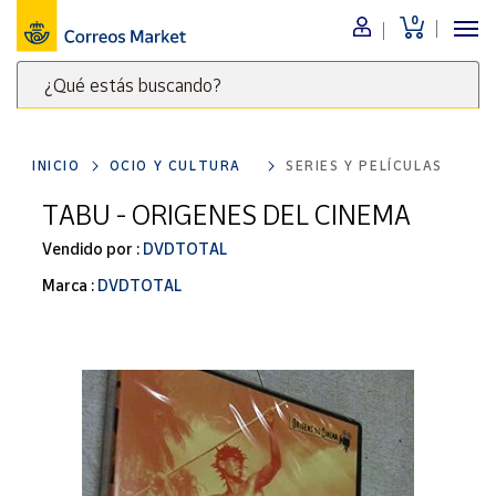
0
Menú
¿Qué estás buscando?
Nuestro
catálogo
Escribe
palabras
INICIO
OCIO Y CULTURA
SERIES Y PELÍCULAS
clave
Alimentación
para
TABU - ORIGENES DEL CINEMA
Bebidas
buscar
Ocio y cultura
Vendido por :
DVDTOTAL
productos
en
Juguetes y
Marca :
DVDTOTAL
juegos
Correos
Market
Libros y
.
revistas
Merchandising
y regalos
Tienda de
Correos