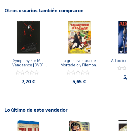
largo de los años. Un imprescindible para cualquier amante
del séptimo arte. ¡No te lo pierdas!
Otros usuarios también compraron
Cuenta
Área
cliente
Ubicación
Sympathy For Mr. 
La gran aventura de 
Ad police 
Vengeance [DVD] 
Mortadelo y Filemón/ 
Península
[dvd] [2008]
10 años de Pendelton 
[dvd] [2003]
y
5,2
Baleares
7,70 €
5,65 €
Canarias,
Ceuta y
Melilla
Lo último de este vendedor