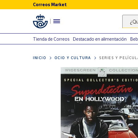
Correos Market
Menú
¿Qu
Nuestro
catálogo
Tienda de Correos
Destacado en alimentación
Beb
Alimentación
INICIO
OCIO Y CULTURA
SERIES Y PELÍCU
Bebidas
Ocio y cultura
Juguetes y
juegos
Libros y
revistas
Merchandising
y regalos
Tienda de
Correos