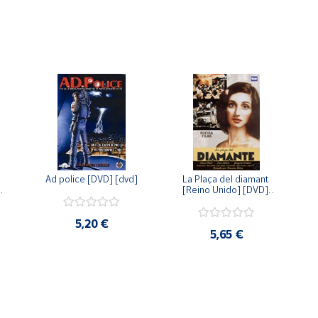
Ad police [DVD] [dvd]
La Plaça del diamant 
 
[Reino Unido] [DVD] 
 
[dvd]
5,20 €
5,65 €