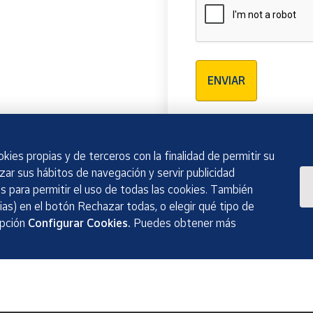
Verificación reCAPTCH
ENVIAR
kies propias y de terceros con la finalidad de permitir su
izar sus hábitos de navegación y servir publicidad
 para permitir el uso de todas las cookies. También
as) en el botón Rechazar todas, o elegir qué tipo de
opción
Configurar Cookies.
Puedes obtener más