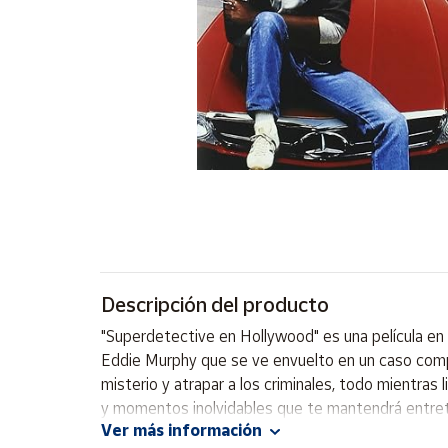
Artesanía
Oficina y
Papelería
Para Canarias,
Ceuta y Melilla
Más
populares
Bono
Cultural
Descripción del producto
Nuestros
vendedores
"Superdetective en Hollywood" es una película e
Las
Eddie Murphy que se ve envuelto en un caso compli
novedades
misterio y atrapar a los criminales, todo mientras 
de Correos
Market
y momentos inolvidables que te mantendrá entreten
Ver más información