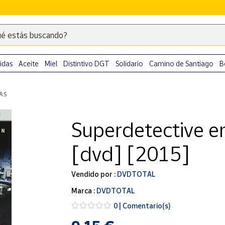
é estás buscando?
Escribe
palabras
clave
idas
Aceite
Miel
Distintivo DGT
Solidario
Camino de Santiago
B
para
buscar
LAS
productos
en
Superdetective 
Correos
Market
[dvd] [2015]
.
Vendido por :
DVDTOTAL
Marca :
DVDTOTAL
0 | Comentario(s)