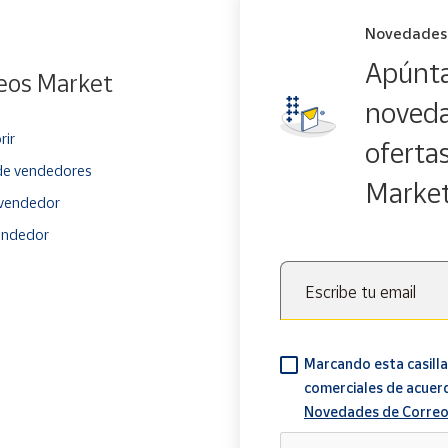
Novedades
Apúnta
eos Market
noveda
rir
oferta
e vendedores
Marke
vendedor
endedor
Escribe tu email
Marcando esta casilla
comerciales de acuer
Novedades de Correo