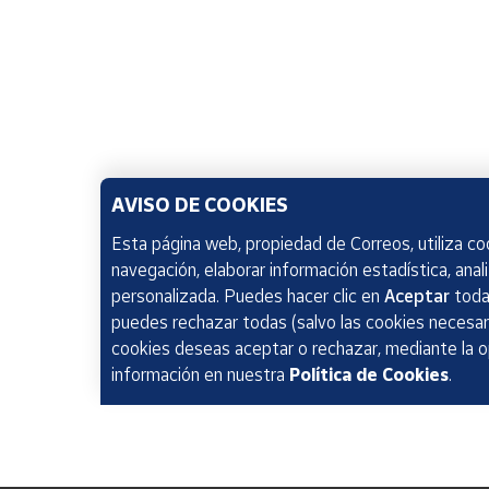
AVISO DE COOKIES
Esta página web, propiedad de Correos, utiliza coo
navegación, elaborar información estadística, anal
personalizada. Puedes hacer clic en
Aceptar
todas
puedes rechazar todas (salvo las cookies necesari
cookies deseas aceptar o rechazar, mediante la 
información en nuestra
Política de Cookies
.