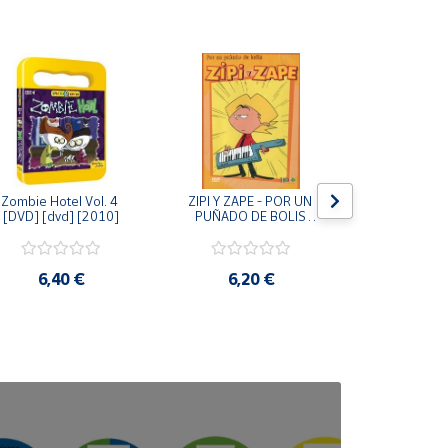
Zombie Hotel Vol. 4 
ZIPI Y ZAPE - POR UN 
Zipi y Z
[DVD] [dvd] [2010]
PUÑADO DE BOLIS 
¿Hermanitos.
[unknown_binding]
gracias! (D
[unknown_
6,40 €
6,20 €
9,2