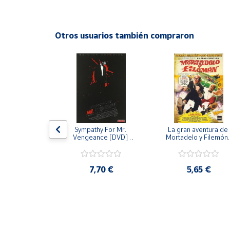
Productos
Solidarios
Otros usuarios también compraron
Ayuda
Centro
de ayuda
Contacto
 [DVD] [dvd]
Sympathy For Mr. 
La gran aventura de 
Vendedores
Vengeance [DVD] 
Mortadelo y Filemón/
[dvd] [2008]
10 años de Pendelton
[dvd] [2003]
Mapa de
,20 €
7,70 €
5,65 €
vendedores
Hazte
vendedor
Área
vendedor