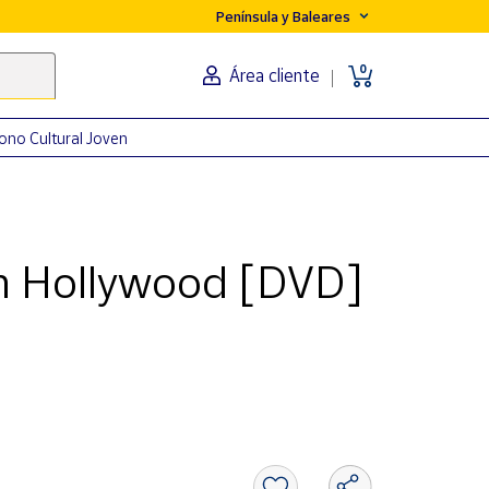
Península y Baleares
0
Área cliente
ono Cultural Joven
en Hollywood [DVD]