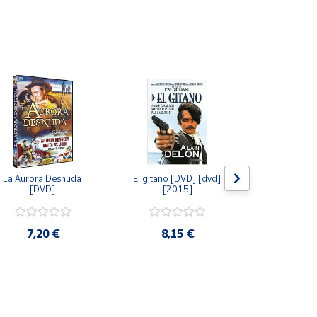
La Aurora Desnuda 
El gitano [DVD] [dvd] 
Pack: La C
[DVD] 
[2015]
Jersey + Sere
[unknown_binding] 
Algo Que Co
[2013]
ray] [blu_r
7,20 €
8,15 €
9,6