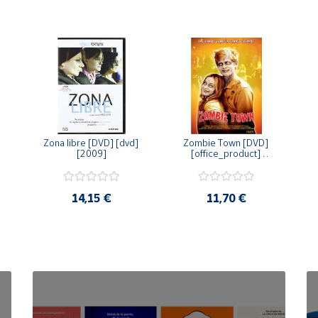
Zona libre [DVD] [dvd] 
Zombie Town [DVD] 
[2009]
[office_product] 
[2010]
14,15 €
11,70 €