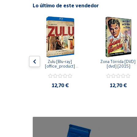
Lo último de este vendedor
Cuenta
Área
cliente
Ubicación
dy [Blu-ray] 
Zulu [Blu-ray] 
Zona Tórrida [DVD] 
ay] [2015]
[office_product] 
[dvd] [2015]
[2015]
Península
y
Baleares
20 €
12,70 €
12,70 €
Canarias,
Ceuta y
Melilla