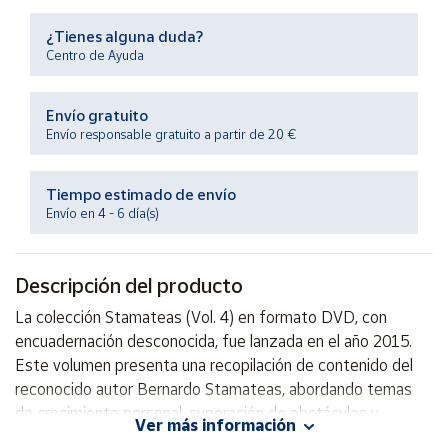
Productos
Solidarios
¿Tienes alguna duda?
Centro de Ayuda
Ayuda
Envío gratuito
Envío responsable gratuito a partir de 20 €
Centro
de ayuda
Tiempo estimado de envío
Contacto
Envío en 4 - 6 día(s)
Vendedores
Descripción del producto
Mapa de
La colección Stamateas (Vol. 4) en formato DVD, con
vendedores
encuadernación desconocida, fue lanzada en el año 2015.
Hazte
Este volumen presenta una recopilación de contenido del
vendedor
reconocido autor Bernardo Stamateas, abordando temas
de crecimiento personal, superación de obstáculos y
Área
Ver más información
vendedor
autoayuda. Con un enfoque motivador y práctico, este