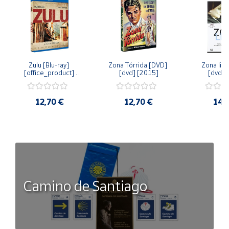
Zulu [Blu-ray] 
Zona Tórrida [DVD] 
Zona libr
[office_product] 
[dvd] [2015]
[dvd] 
[2015]
12,70 €
12,70 €
14,
Camino de Santiago