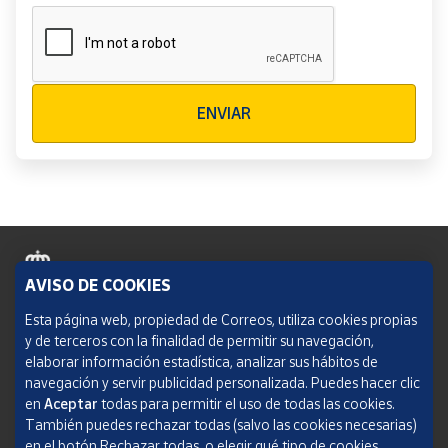
Verificación reCAPTCHA
ENVIAR
AVISO DE COOKIES
Política de cookies
Esta página web, propiedad de Correos, utiliza cookies propias
y de terceros con la finalidad de permitir su navegación,
Aviso legal
elaborar información estadística, analizar sus hábitos de
navegación y servir publicidad personalizada. Puedes hacer clic
Condiciones del servicio
en
Aceptar
todas para permitir el uso de todas las cookies.
También puedes rechazar todas (salvo las cookies necesarias)
Política de Privacidad Web
en el botón Rechazar todas, o elegir qué tipo de cookies