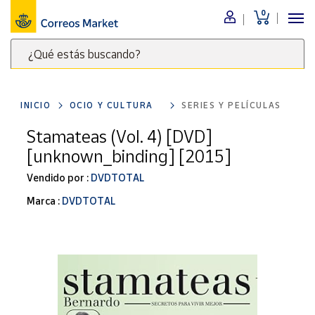
0
Menú
¿Qué estás buscando?
Nuestro
catálogo
Escribe
palabras
INICIO
OCIO Y CULTURA
SERIES Y PELÍCULAS
clave
Alimentación
para
Stamateas (Vol. 4) [DVD]
Bebidas
buscar
[unknown_binding] [2015]
Ocio y cultura
productos
en
Vendido por :
DVDTOTAL
Juguetes y
juegos
Correos
Marca :
DVDTOTAL
Market
Libros y
.
revistas
Merchandising
y regalos
Tienda de
Correos