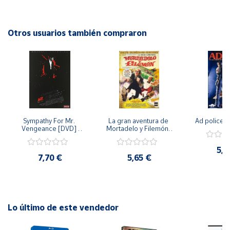
material audiovisual te guiará en tu desarrollo personal y te
ayudará a alcanzar tus metas. ¡No te pierdas la oportunidad
Cuenta
de adquirir este invaluable recurso para mejorar tu calidad
Otros usuarios también compraron
de vida!
Área
cliente
Ubicación
Sympathy For Mr. 
La gran aventura de 
Ad police 
Península
Vengeance [DVD] 
Mortadelo y Filemón/ 
y
[dvd] [2008]
10 años de Pendelton 
Baleares
[dvd] [2003]
5,2
7,70 €
5,65 €
Canarias,
Ceuta y
Melilla
Lo último de este vendedor