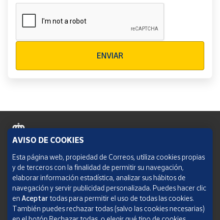
Verificación reCAPTCHA
ENVIAR
AVISO DE COOKIES
Política de cookies
Esta página web, propiedad de Correos, utiliza cookies propias
y de terceros con la finalidad de permitir su navegación,
Aviso legal
elaborar información estadística, analizar sus hábitos de
navegación y servir publicidad personalizada. Puedes hacer clic
Condiciones del servicio
en
Aceptar
todas para permitir el uso de todas las cookies.
También puedes rechazar todas (salvo las cookies necesarias)
Política de Privacidad Web
en el botón Rechazar todas, o elegir qué tipo de cookies