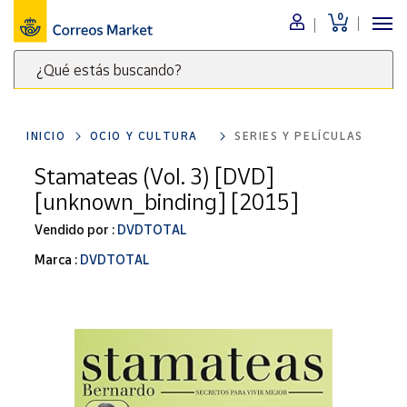
0
Menú
¿Qué estás buscando?
Nuestro
catálogo
Escribe
palabras
INICIO
OCIO Y CULTURA
SERIES Y PELÍCULAS
clave
Alimentación
para
Stamateas (Vol. 3) [DVD]
Bebidas
buscar
[unknown_binding] [2015]
Ocio y cultura
productos
en
Vendido por :
DVDTOTAL
Juguetes y
juegos
Correos
Marca :
DVDTOTAL
Market
Libros y
.
revistas
Merchandising
y regalos
Tienda de
Correos