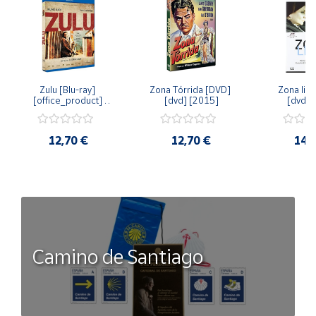
Zulu [Blu-ray] 
Zona Tórrida [DVD] 
Zona libr
[office_product] 
[dvd] [2015]
[dvd] 
[2015]
12,70 €
12,70 €
14,
Camino de Santiago