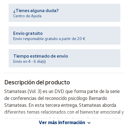
Productos
Solidarios
¿Tienes alguna duda?
Centro de Ayuda
Ayuda
Envío gratuito
Envío responsable gratuito a partir de 20 €
Centro
de ayuda
Tiempo estimado de envío
Contacto
Envío en 4 - 6 día(s)
Vendedores
Descripción del producto
Mapa de
Stamateas (Vol. 3) es un DVD que forma parte de la serie
vendedores
de conferencias del reconocido psicólogo Bernardo
Hazte
Stamateas. En esta tercera entrega, Stamateas aborda
vendedor
diferentes temas relacionados con el bienestar emocional y
el crecimiento personal. A través de sus charlas y ejercicios
Área
Ver más información
vendedor
prácticos, el autor brinda herramientas para gestionar el