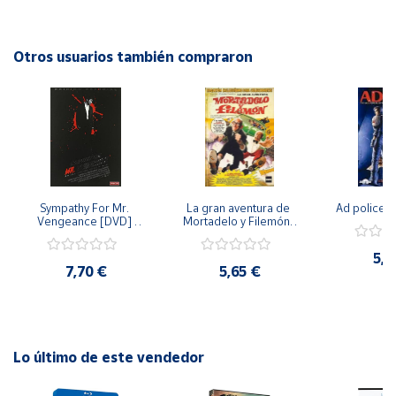
pondrá a prueba sus habilidades y valentía. Con
impresionantes efectos visuales y mucha acción, esta
Cuenta
película es perfecta para toda la familia. ¡No te la pierdas!
Otros usuarios también compraron
Año de lanzamiento: 2015.
Área
cliente
Ubicación
Sympathy For Mr. 
La gran aventura de 
Ad police 
Península
Vengeance [DVD] 
Mortadelo y Filemón/ 
y
[dvd] [2008]
10 años de Pendelton 
Baleares
[dvd] [2003]
5,2
7,70 €
5,65 €
Canarias,
Ceuta y
Melilla
Lo último de este vendedor