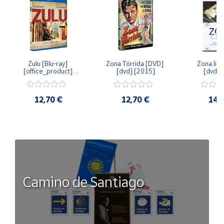
Zulu [Blu-ray] 
Zona Tórrida [DVD] 
Zona libr
[office_product] 
[dvd] [2015]
[dvd] 
[2015]
12,70 €
12,70 €
14,
Camino de Santiago