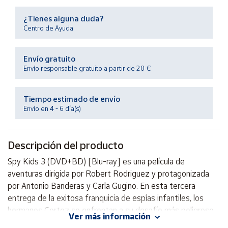
Productos
Solidarios
¿Tienes alguna duda?
Centro de Ayuda
Ayuda
Envío gratuito
Envío responsable gratuito a partir de 20 €
Centro
de ayuda
Tiempo estimado de envío
Contacto
Envío en 4 - 6 día(s)
Vendedores
Descripción del producto
Mapa de
Spy Kids 3 (DVD+BD) [Blu-ray] es una película de
vendedores
aventuras dirigida por Robert Rodriguez y protagonizada
Hazte
por Antonio Banderas y Carla Gugino. En esta tercera
vendedor
entrega de la exitosa franquicia de espías infantiles, los
hermanos Cortez se enfrentan a su desafío más peligroso
Área
Ver más información
vendedor
hasta el momento: un videojuego de realidad virtual que