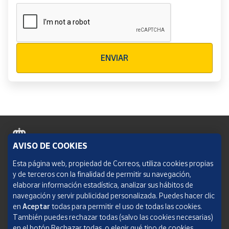
Verificación reCAPTCHA
ENVIAR
AVISO DE COOKIES
Política de cookies
Esta página web, propiedad de Correos, utiliza cookies propias
y de terceros con la finalidad de permitir su navegación,
Aviso legal
elaborar información estadística, analizar sus hábitos de
navegación y servir publicidad personalizada. Puedes hacer clic
Condiciones del servicio
en
Aceptar
todas para permitir el uso de todas las cookies.
También puedes rechazar todas (salvo las cookies necesarias)
Política de Privacidad Web
en el botón Rechazar todas, o elegir qué tipo de cookies