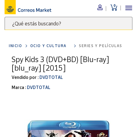
0
Menú
¿Qué estás buscando?
Nuestro
catálogo
Escribe
palabras
INICIO
OCIO Y CULTURA
SERIES Y PELÍCULAS
clave
Alimentación
para
Spy Kids 3 (DVD+BD) [Blu-ray]
Bebidas
buscar
[blu_ray] [2015]
Ocio y cultura
productos
en
Vendido por :
DVDTOTAL
Juguetes y
juegos
Correos
Marca :
DVDTOTAL
Market
Libros y
.
revistas
Merchandising
y regalos
Tienda de
Correos