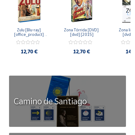
Zulu [Blu-ray] 
Zona Tórrida [DVD] 
Zona libr
[office_product] 
[dvd] [2015]
[dvd] 
[2015]
12,70 €
12,70 €
14,
Camino de Santiago