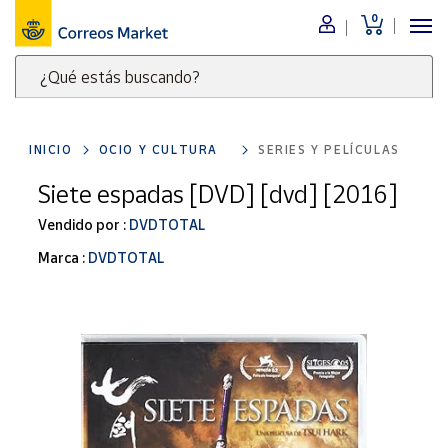
0
Menú
¿Qué estás buscando?
Nuestro
catálogo
Escribe
palabras
INICIO
OCIO Y CULTURA
SERIES Y PELÍCULAS
clave
Alimentación
para
Siete espadas [DVD] [dvd] [2016]
Bebidas
buscar
Ocio y cultura
Vendido por :
DVDTOTAL
productos
en
Juguetes y
Marca :
DVDTOTAL
juegos
Correos
Market
Libros y
.
revistas
Merchandising
y regalos
Tienda de
Correos