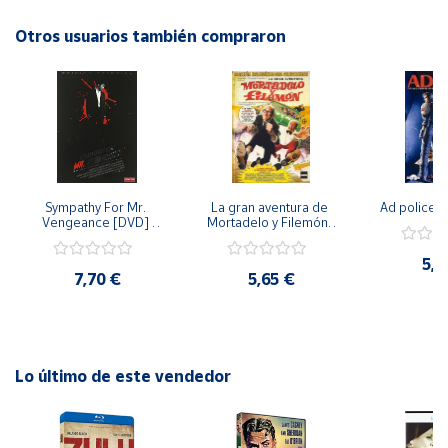
Otros usuarios también compraron
Cuenta
Área
cliente
Ubicación
Sympathy For Mr. 
La gran aventura de 
Ad police 
Vengeance [DVD] 
Mortadelo y Filemón/ 
Península
[dvd] [2008]
10 años de Pendelton 
[dvd] [2003]
y
5,2
Baleares
7,70 €
5,65 €
Canarias,
Ceuta y
Melilla
Lo último de este vendedor