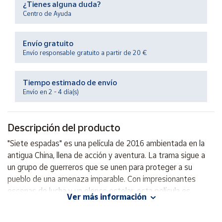
¿Tienes alguna duda?
Productos
Solidarios
Centro de Ayuda
Envío gratuito
Ayuda
Envío responsable gratuito a partir de 20 €
Centro
de ayuda
Tiempo estimado de envío
Envío en 2 - 4 día(s)
Contacto
Descripción del producto
Vendedores
"Siete espadas" es una película de 2016 ambientada en la
antigua China, llena de acción y aventura. La trama sigue a
Mapa de
vendedores
un grupo de guerreros que se unen para proteger a su
pueblo de una amenaza imparable. Con impresionantes
Hazte
vendedor
escenas de lucha y un elenco estelar, esta película es
Ver más información
perfecta para los amantes del género de artes marciales.
Área
¡No te la pierdas!
vendedor