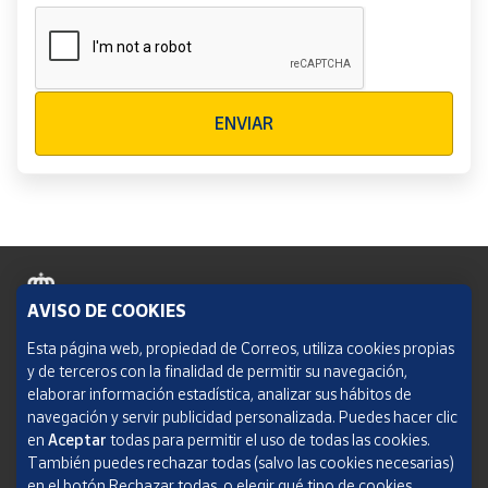
Verificación reCAPTCHA
ENVIAR
AVISO DE COOKIES
Política de cookies
Esta página web, propiedad de Correos, utiliza cookies propias
y de terceros con la finalidad de permitir su navegación,
Aviso legal
elaborar información estadística, analizar sus hábitos de
navegación y servir publicidad personalizada. Puedes hacer clic
Condiciones del servicio
en
Aceptar
todas para permitir el uso de todas las cookies.
También puedes rechazar todas (salvo las cookies necesarias)
Política de Privacidad Web
en el botón Rechazar todas, o elegir qué tipo de cookies