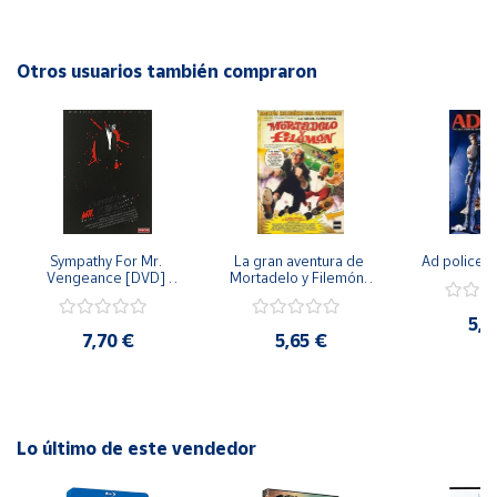
emocionado de principio a fin. Un imprescindible para los
amantes del cine dramático y emocionante. ¡No te lo
Cuenta
pierdas!
Otros usuarios también compraron
Área
cliente
Ubicación
Sympathy For Mr. 
La gran aventura de 
Ad police 
Península
Vengeance [DVD] 
Mortadelo y Filemón/ 
y
[dvd] [2008]
10 años de Pendelton 
Baleares
[dvd] [2003]
5,2
7,70 €
5,65 €
Canarias,
Ceuta y
Melilla
Lo último de este vendedor