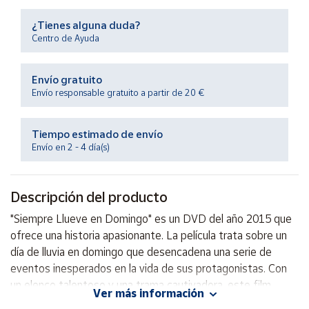
Productos
Solidarios
¿Tienes alguna duda?
Centro de Ayuda
Ayuda
Envío gratuito
Envío responsable gratuito a partir de 20 €
Centro
de ayuda
Tiempo estimado de envío
Contacto
Envío en 2 - 4 día(s)
Vendedores
Descripción del producto
Mapa de
"Siempre Llueve en Domingo" es un DVD del año 2015 que
vendedores
ofrece una historia apasionante. La película trata sobre un
Hazte
día de lluvia en domingo que desencadena una serie de
vendedor
eventos inesperados en la vida de sus protagonistas. Con
un elenco talentoso y una trama cautivadora, este film
Área
Ver más información
vendedor
promete mantener al espectador entretenido y