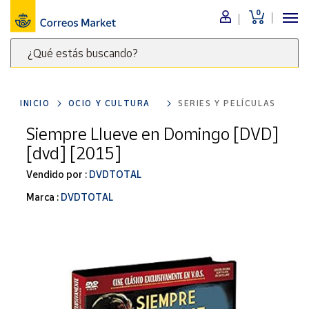
0
Menú
¿Qué estás buscando?
Nuestro
catálogo
Escribe
palabras
INICIO
OCIO Y CULTURA
SERIES Y PELÍCULAS
clave
Alimentación
para
Siempre Llueve en Domingo [DVD]
Bebidas
buscar
[dvd] [2015]
Ocio y cultura
productos
en
Vendido por :
DVDTOTAL
Juguetes y
juegos
Correos
Marca :
DVDTOTAL
Market
Libros y
.
revistas
Merchandising
y regalos
Tienda de
Correos