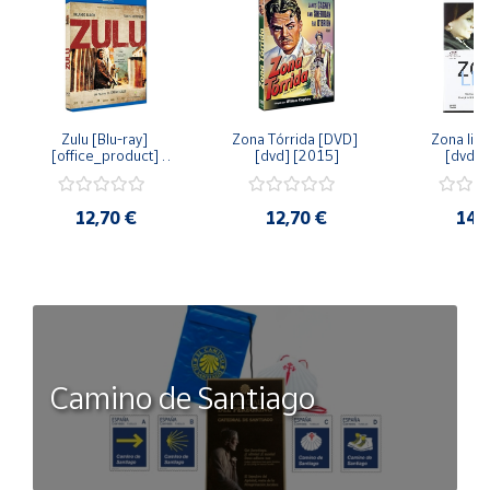
Zulu [Blu-ray] 
Zona Tórrida [DVD] 
Zona libr
[office_product] 
[dvd] [2015]
[dvd] 
[2015]
12,70 €
12,70 €
14,
Camino de Santiago