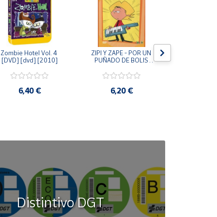
Zombie Hotel Vol. 4 
ZIPI Y ZAPE - POR UN 
Zipi y Z
[DVD] [dvd] [2010]
PUÑADO DE BOLIS 
¿Hermanitos.
[unknown_binding]
gracias! (D
[unknown_
6,40 €
6,20 €
9,2
Distintivo DGT