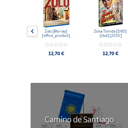
Cuenta
Área
dy [Blu-ray] 
Zulu [Blu-ray] 
Zona Tórrida [DVD] 
cliente
ay] [2015]
[office_product] 
[dvd] [2015]
[2015]
Ubicación
20 €
12,70 €
12,70 €
Península
y
Baleares
Canarias,
Ceuta y
Melilla
Camino de Santiago