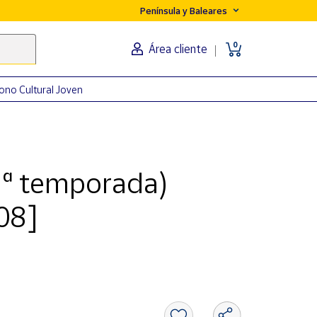
Península y Baleares
0
Área cliente
ono Cultural Joven
1ª temporada)
08]