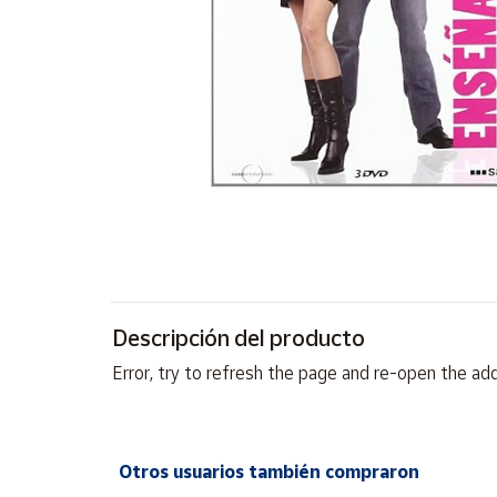
Artesanía
Oficina y
Papelería
Para Canarias,
Ceuta y Melilla
Más
populares
Bono
Cultural
Descripción del producto
Nuestros
vendedores
Error, try to refresh the page and re-open the add
Las
novedades
de Correos
Market
Otros usuarios también compraron