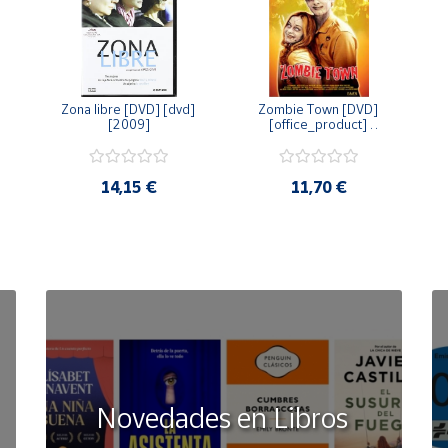
Zona libre [DVD] [dvd] 
Zombie Town [DVD] 
[2009]
[office_product] 
[2010]
14,15 €
11,70 €
Novedades en Libros