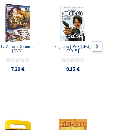
La Aurora Desnuda 
El gitano [DVD] [dvd] 
Pack: La C
[DVD] 
[2015]
Jersey + Sere
[unknown_binding] 
Algo Que Co
[2013]
ray] [blu_r
7,20 €
8,15 €
9,6