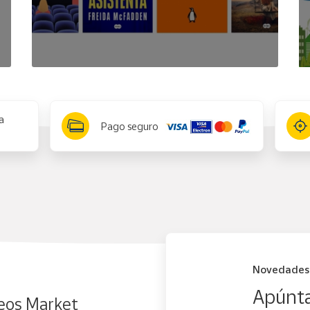
a
Pago seguro
Novedades
Apúnta
eos Market