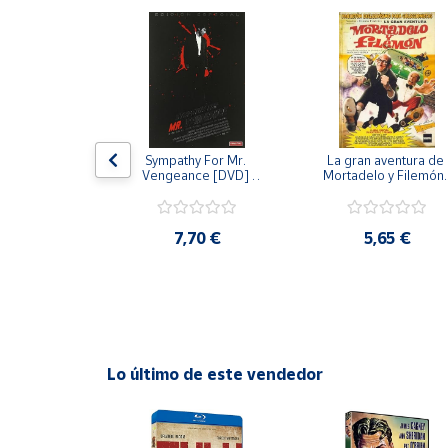
Productos
Solidarios
Ayuda
Centro
 [DVD] [dvd]
Sympathy For Mr. 
La gran aventura de 
de ayuda
Vengeance [DVD] 
Mortadelo y Filemón/
[dvd] [2008]
10 años de Pendelton
Contacto
[dvd] [2003]
,20 €
7,70 €
5,65 €
Vendedores
Mapa de
vendedores
Hazte
Lo último de este vendedor
vendedor
Área
vendedor