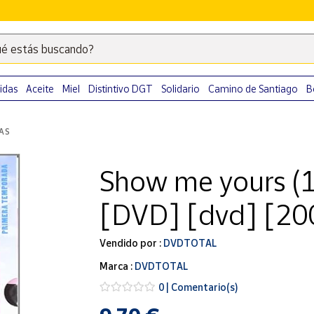
é estás buscando?
Escribe
palabras
clave
idas
Aceite
Miel
Distintivo DGT
Solidario
Camino de Santiago
B
para
buscar
LAS
productos
en
Show me yours (
Correos
Market
[DVD] [dvd] [20
.
Vendido por :
DVDTOTAL
Marca :
DVDTOTAL
0 | Comentario(s)