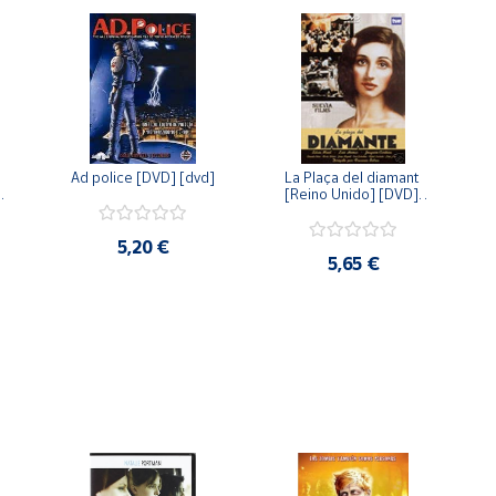
Ad police [DVD] [dvd]
La Plaça del diamant 
 
[Reino Unido] [DVD] 
 
[dvd]
5,20 €
5,65 €