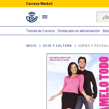
Correos Market
Menú
¿Qu
Nuestro
catálogo
Tienda de Correos
Destacado en alimentación
Beb
Alimentación
INICIO
OCIO Y CULTURA
SERIES Y PELÍCU
Bebidas
Ocio y cultura
Juguetes y
juegos
Libros y
revistas
Merchandising
y regalos
Tienda de
Correos