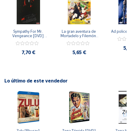
Cuenta
Área
Sympathy For Mr. 
La gran aventura de 
Ad police 
cliente
Vengeance [DVD] 
Mortadelo y Filemón/ 
[dvd] [2008]
10 años de Pendelton 
[dvd] [2003]
5,2
7,70 €
5,65 €
Ubicación
Península
y
Baleares
Lo último de este vendedor
Canarias,
Ceuta y
Melilla
Zulu [Blu-ray] 
Zona Tórrida [DVD] 
Zona libr