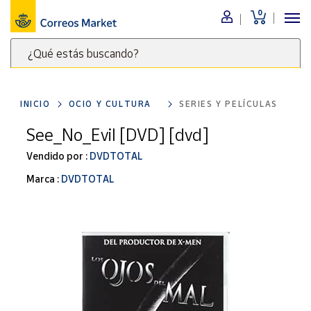
0
Menú
¿Qué estás buscando?
Nuestro
catálogo
Escribe
palabras
INICIO
OCIO Y CULTURA
SERIES Y PELÍCULAS
clave
Alimentación
para
See_No_Evil [DVD] [dvd]
Bebidas
buscar
Ocio y cultura
Vendido por :
DVDTOTAL
productos
en
Juguetes y
Marca :
DVDTOTAL
juegos
Correos
Market
Libros y
.
revistas
Merchandising
y regalos
Tienda de
Correos