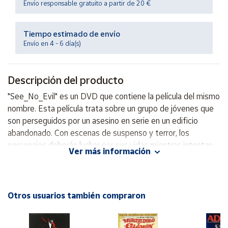
Envío responsable gratuito a partir de 20 €
Productos
Solidarios
Tiempo estimado de envío
Envío en 4 - 6 día(s)
Ayuda
Centro
Descripción del producto
de ayuda
"See_No_Evil" es un DVD que contiene la película del mismo
Contacto
nombre. Esta película trata sobre un grupo de jóvenes que
son perseguidos por un asesino en serie en un edificio
Vendedores
abandonado. Con escenas de suspenso y terror, los
personajes deberán luchar por sus vidas mientras intentan
Ver más información
descubrir la identidad del asesino antes de que sea
Mapa de
vendedores
demasiado tarde.
Hazte
vendedor
Otros usuarios también compraron
Área
vendedor