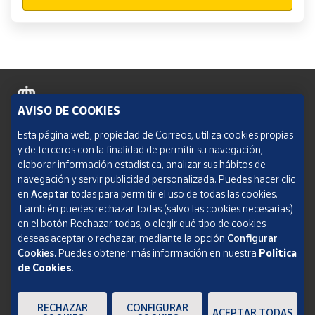
AVISO DE COOKIES
Política de cookies
Esta página web, propiedad de Correos, utiliza cookies propias
y de terceros con la finalidad de permitir su navegación,
Aviso legal
elaborar información estadística, analizar sus hábitos de
navegación y servir publicidad personalizada. Puedes hacer clic
Condiciones del servicio
en
Aceptar
todas para permitir el uso de todas las cookies.
También puedes rechazar todas (salvo las cookies necesarias)
Política de Privacidad Web
en el botón Rechazar todas, o elegir qué tipo de cookies
deseas aceptar o rechazar, mediante la opción
Configurar
Informe de transparencia
Cookies.
Puedes obtener más información en nuestra
Política
de Cookies
.
SOCIEDAD ESTATAL CORREOS Y TELÉGRAFOS, S.A., S.M.E. Todos los derechos
reservados.
RECHAZAR
CONFIGURAR
ACEPTAR TODAS