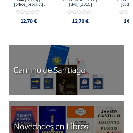
[office_product] 
[dvd] [2015]
[dvd] 
[2015]
12,70 €
12,70 €
14,
Camino de Santiago
Novedades en Libros