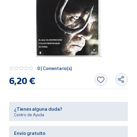
Artesanía
Oficina y
Papelería
Para Canarias,
Ceuta y Melilla
Más
populares
0 | Comentario(s)
Bono
6,20 €
Cultural
Nuestros
vendedores
Las
¿Tienes alguna duda?
novedades
Centro de Ayuda
de Correos
Market
Envío gratuito