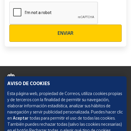
Verificación reCAPTCHA
ENVIAR
AVISO DE COOKIES
Política de cookies
Esta página web, propiedad de Correos, utiliza cookies propias
y de terceros con la finalidad de permitir su navegación,
Aviso legal
elaborar información estadística, analizar sus hábitos de
navegación y servir publicidad personalizada. Puedes hacer clic
Condiciones del servicio
en
Aceptar
todas para permitir el uso de todas las cookies.
También puedes rechazar todas (salvo las cookies necesarias)
Política de Privacidad Web
en el botón Rechazar todas, o elegir qué tipo de cookies