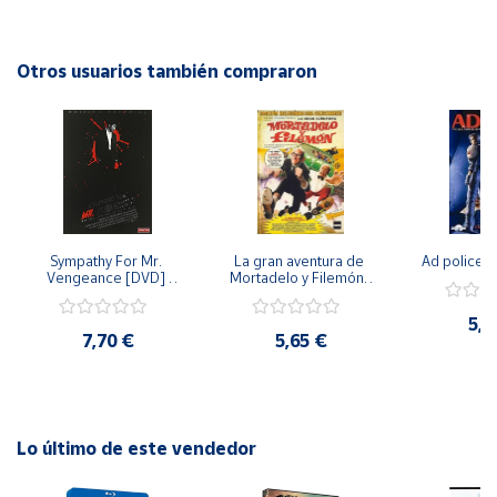
testimonios de expertos, el DVD nos invita a reflexionar
sobre la importancia de cuidar nuestro planeta y tomar
Cuenta
medidas para preservar su biodiversidad.
Otros usuarios también compraron
Área
cliente
Ubicación
Sympathy For Mr. 
La gran aventura de 
Ad police 
Península
Vengeance [DVD] 
Mortadelo y Filemón/ 
y
[dvd] [2008]
10 años de Pendelton 
Baleares
[dvd] [2003]
5,2
7,70 €
5,65 €
Canarias,
Ceuta y
Melilla
Lo último de este vendedor