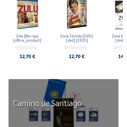
Zulu [Blu-ray] 
Zona Tórrida [DVD] 
Zona libr
[office_product] 
[dvd] [2015]
[dvd] 
[2015]
12,70 €
12,70 €
14,
Camino de Santiago