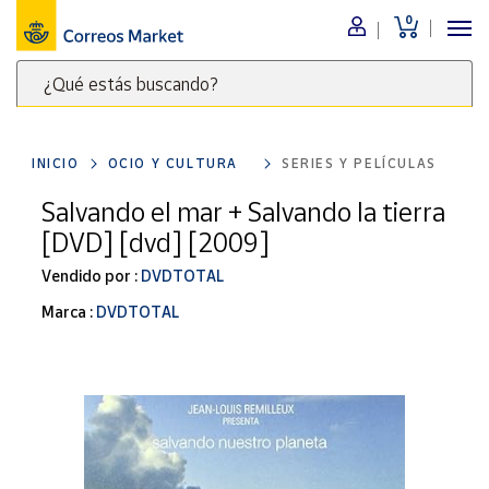
0
Menú
¿Qué estás buscando?
Nuestro
catálogo
Escribe
palabras
INICIO
OCIO Y CULTURA
SERIES Y PELÍCULAS
clave
Alimentación
para
Salvando el mar + Salvando la tierra
Bebidas
buscar
[DVD] [dvd] [2009]
Ocio y cultura
productos
en
Vendido por :
DVDTOTAL
Juguetes y
juegos
Correos
Marca :
DVDTOTAL
Market
Libros y
.
revistas
Merchandising
y regalos
Tienda de
Correos