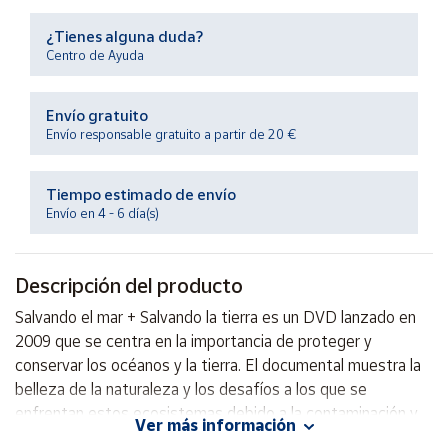
Productos
Solidarios
¿Tienes alguna duda?
Centro de Ayuda
Ayuda
Envío gratuito
Envío responsable gratuito a partir de 20 €
Centro
de ayuda
Tiempo estimado de envío
Contacto
Envío en 4 - 6 día(s)
Vendedores
Descripción del producto
Mapa de
Salvando el mar + Salvando la tierra es un DVD lanzado en
vendedores
2009 que se centra en la importancia de proteger y
Hazte
conservar los océanos y la tierra. El documental muestra la
vendedor
belleza de la naturaleza y los desafíos a los que se
enfrentan estos ecosistemas debido a la contaminación y
Área
Ver más información
vendedor
el cambio climático. A través de imágenes impactantes y