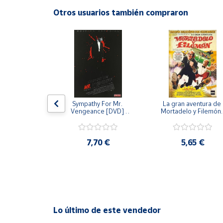
Productos
Otros usuarios también compraron
Solidarios
Ayuda
Centro
de ayuda
Contacto
 [DVD] [dvd]
Sympathy For Mr. 
La gran aventura de 
Vengeance [DVD] 
Mortadelo y Filemón/
[dvd] [2008]
10 años de Pendelton
[dvd] [2003]
Vendedores
,20 €
7,70 €
5,65 €
Mapa de
vendedores
Hazte
vendedor
Área
Lo último de este vendedor
vendedor