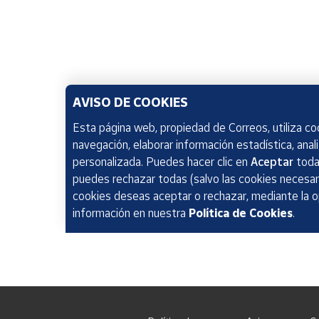
AVISO DE COOKIES
Esta página web, propiedad de Correos, utiliza coo
navegación, elaborar información estadística, anal
personalizada. Puedes hacer clic en
Aceptar
todas
puedes rechazar todas (salvo las cookies necesari
cookies deseas aceptar o rechazar, mediante la 
información en nuestra
Política de Cookies
.