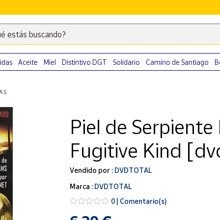
é estás buscando?
Escribe
palabras
clave
idas
Aceite
Miel
Distintivo DGT
Solidario
Camino de Santiago
B
para
buscar
LAS
productos
en
Piel de Serpient
Correos
Market
Fugitive Kind [d
.
Vendido por :
DVDTOTAL
Marca :
DVDTOTAL
0 | Comentario(s)