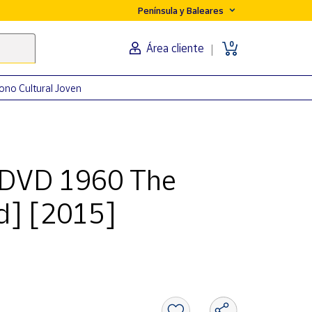
Península y Baleares
0
Área cliente
ono Cultural Joven
e DVD 1960 The
vd] [2015]