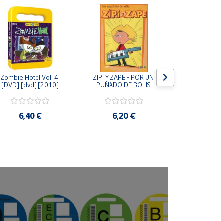
Zombie Hotel Vol. 4 
ZIPI Y ZAPE - POR UN 
Zipi y Z
[DVD] [dvd] [2010]
PUÑADO DE BOLIS 
¿Hermanitos.
[unknown_binding]
gracias! (D
[unknown_
6,40 €
6,20 €
9,2