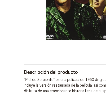
Artesanía
Oficina y
Papelería
Para Canarias,
Ceuta y Melilla
Más
populares
Bono
Cultural
Descripción del producto
Nuestros
vendedores
"Piel de Serpiente" es una película de 1960 dirigi
Las
incluye la versión restaurada de la película, así 
novedades
disfruta de una emocionante historia llena de susp
de Correos
Market