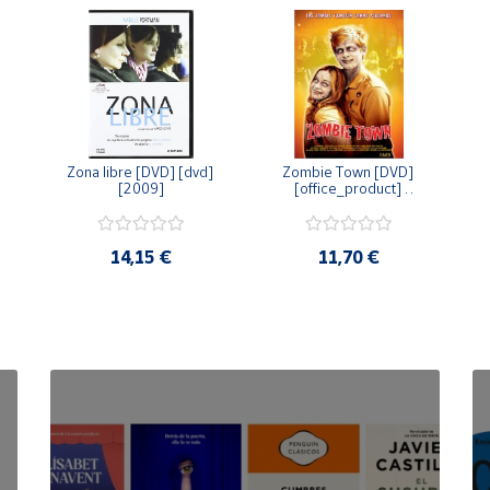
Zona libre [DVD] [dvd] 
Zombie Town [DVD] 
[2009]
[office_product] 
[2010]
14,15 €
11,70 €