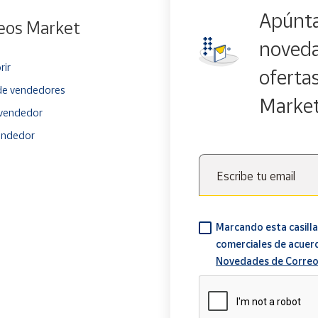
Apúnta
eos Market
noveda
rir
oferta
e vendedores
Marke
vendedor
endedor
Escribe tu email
Marcando esta casilla
comerciales de acuer
Novedades de Correo