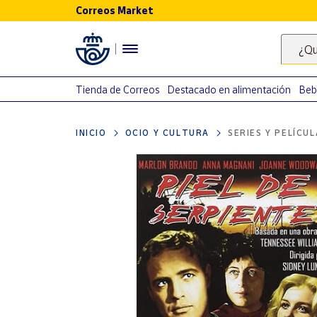
Correos Market
Menú
¿Qu
Nuestro
catálogo
Tienda de Correos
Destacado en alimentación
Beb
Alimentación
INICIO
OCIO Y CULTURA
SERIES Y PELÍCU
Bebidas
Ocio y cultura
Juguetes y
juegos
Libros y
revistas
Merchandising
y regalos
Tienda de
Correos