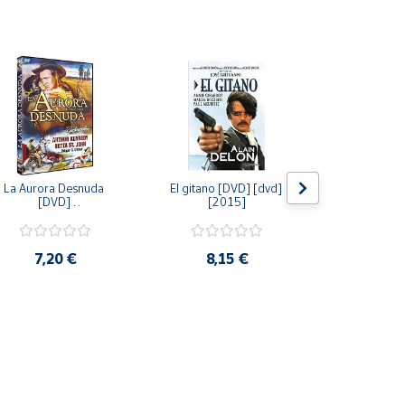
La Aurora Desnuda 
El gitano [DVD] [dvd] 
Pack: La C
[DVD] 
[2015]
Jersey + Sere
[unknown_binding] 
Algo Que Co
[2013]
ray] [blu_r
7,20 €
8,15 €
9,6