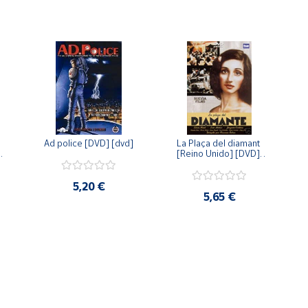
Ad police [DVD] [dvd]
La Plaça del diamant 
 
[Reino Unido] [DVD] 
 
[dvd]
5,20 €
5,65 €