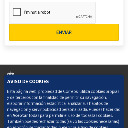
Verificación reCAPTCHA
ENVIAR
AVISO DE COOKIES
Política de cookies
Esta página web, propiedad de Correos, utiliza cookies propias
y de terceros con la finalidad de permitir su navegación,
Aviso legal
elaborar información estadística, analizar sus hábitos de
navegación y servir publicidad personalizada. Puedes hacer clic
Condiciones del servicio
en
Aceptar
todas para permitir el uso de todas las cookies.
También puedes rechazar todas (salvo las cookies necesarias)
Política de Privacidad Web
en el botón Rechazar todas, o elegir qué tipo de cookies