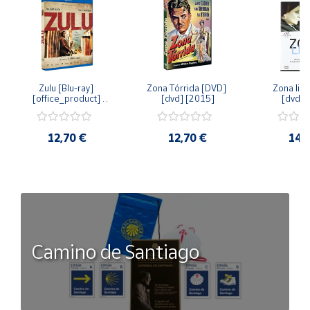
Zulu [Blu-ray] 
Zona Tórrida [DVD] 
Zona libr
[office_product] 
[dvd] [2015]
[dvd] 
[2015]
12,70 €
12,70 €
14,
Camino de Santiago