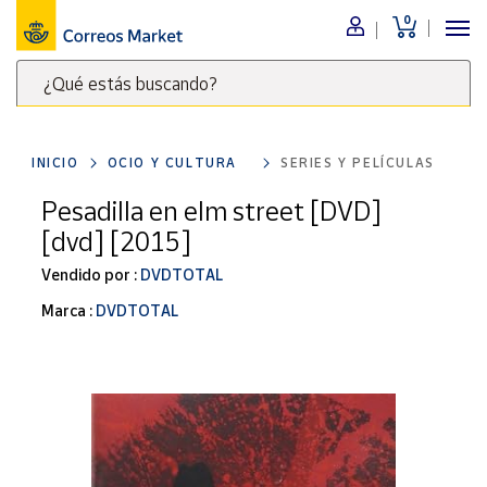
0
Menú
¿Qué estás buscando?
Nuestro
catálogo
Escribe
palabras
INICIO
OCIO Y CULTURA
SERIES Y PELÍCULAS
clave
Alimentación
para
Pesadilla en elm street [DVD]
Bebidas
buscar
[dvd] [2015]
Ocio y cultura
productos
en
Vendido por :
DVDTOTAL
Juguetes y
juegos
Correos
Marca :
DVDTOTAL
Market
Libros y
.
revistas
Merchandising
y regalos
Tienda de
Correos