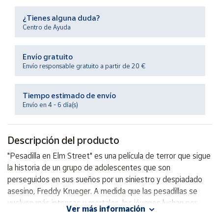
Productos
Solidarios
¿Tienes alguna duda?
Centro de Ayuda
Ayuda
Envío gratuito
Envío responsable gratuito a partir de 20 €
Centro
de ayuda
Tiempo estimado de envío
Contacto
Envío en 4 - 6 día(s)
Vendedores
Descripción del producto
Mapa de
"Pesadilla en Elm Street" es una película de terror que sigue
vendedores
la historia de un grupo de adolescentes que son
Hazte
perseguidos en sus sueños por un siniestro y despiadado
vendedor
asesino, Freddy Krueger. A medida que las pesadillas se
vuelven más intensas y mortales, los jóvenes luchan por
Área
Ver más información
vendedor
descubrir la verdad detrás de la historia de Krueger y