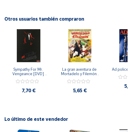
encontrar una manera de detenerlo antes de que sea
demasiado tarde. Esta versión en DVD de la película fue
Cuenta
lanzada en 2015 y promete mantener a los espectadores al
Otros usuarios también compraron
borde de sus asientos con su horror psicológico y sus
Área
impactantes escenas.
cliente
Ubicación
Sympathy For Mr. 
La gran aventura de 
Ad police 
Península
Vengeance [DVD] 
Mortadelo y Filemón/ 
y
[dvd] [2008]
10 años de Pendelton 
Baleares
[dvd] [2003]
5,2
7,70 €
5,65 €
Canarias,
Ceuta y
Melilla
Lo último de este vendedor