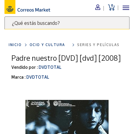
0
Menú
¿Qué estás buscando?
Nuestro
catálogo
Escribe
palabras
INICIO
OCIO Y CULTURA
SERIES Y PELÍCULAS
clave
Alimentación
para
Padre nuestro [DVD] [dvd] [2008]
Bebidas
buscar
Ocio y cultura
Vendido por :
DVDTOTAL
productos
en
Juguetes y
Marca :
DVDTOTAL
juegos
Correos
Market
Libros y
.
revistas
Merchandising
y regalos
Tienda de
Correos