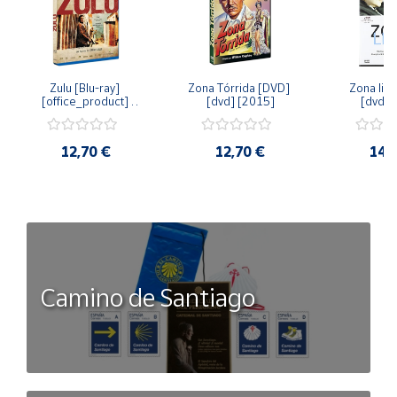
Zulu [Blu-ray] 
Zona Tórrida [DVD] 
Zona libr
[office_product] 
[dvd] [2015]
[dvd] 
[2015]
12,70 €
12,70 €
14,
Camino de Santiago