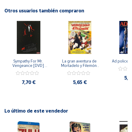
Otros usuarios también compraron
Cuenta
Área
cliente
Ubicación
Sympathy For Mr. 
La gran aventura de 
Ad police 
Vengeance [DVD] 
Mortadelo y Filemón/ 
Península
[dvd] [2008]
10 años de Pendelton 
[dvd] [2003]
y
5,2
Baleares
7,70 €
5,65 €
Canarias,
Ceuta y
Melilla
Lo último de este vendedor