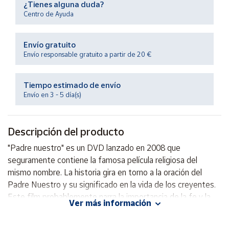
¿Tienes alguna duda?
Productos
Solidarios
Centro de Ayuda
Envío gratuito
Ayuda
Envío responsable gratuito a partir de 20 €
Centro
de ayuda
Tiempo estimado de envío
Envío en 3 - 5 día(s)
Contacto
Descripción del producto
Vendedores
"Padre nuestro" es un DVD lanzado en 2008 que
seguramente contiene la famosa película religiosa del
Mapa de
vendedores
mismo nombre. La historia gira en torno a la oración del
Padre Nuestro y su significado en la vida de los creyentes.
Hazte
vendedor
Este film probablemente narra la importancia de la fe y la
Ver más información
oración en la vida cotidiana, ofreciendo una reflexión
Área
profunda sobre la religión y la conexión con lo divino.
vendedor