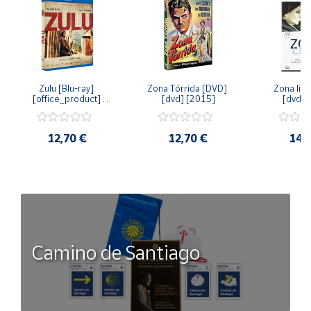
Zulu [Blu-ray] 
Zona Tórrida [DVD] 
Zona libr
[office_product] 
[dvd] [2015]
[dvd] 
[2015]
12,70 €
12,70 €
14,
Camino de Santiago