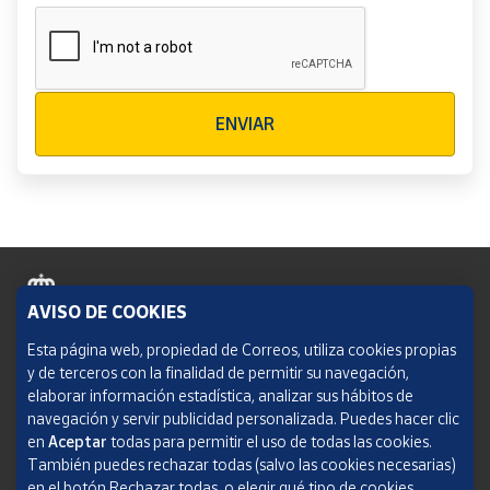
Verificación reCAPTCHA
ENVIAR
AVISO DE COOKIES
Política de cookies
Esta página web, propiedad de Correos, utiliza cookies propias
y de terceros con la finalidad de permitir su navegación,
Aviso legal
elaborar información estadística, analizar sus hábitos de
navegación y servir publicidad personalizada. Puedes hacer clic
Condiciones del servicio
en
Aceptar
todas para permitir el uso de todas las cookies.
También puedes rechazar todas (salvo las cookies necesarias)
Política de Privacidad Web
en el botón Rechazar todas, o elegir qué tipo de cookies