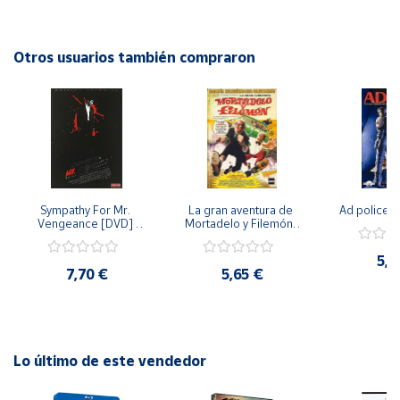
cinematográficos para disfrutar. Desde dramas intensos
hasta comedias ingeniosas, este pack representa lo mejor
Cuenta
del cine contemporáneo y es una excelente adición a la
Otros usuarios también compraron
colección de cualquier amante del séptimo arte.
Área
cliente
Ubicación
Sympathy For Mr. 
La gran aventura de 
Ad police 
Península
Vengeance [DVD] 
Mortadelo y Filemón/ 
y
[dvd] [2008]
10 años de Pendelton 
Baleares
[dvd] [2003]
5,2
7,70 €
5,65 €
Canarias,
Ceuta y
Melilla
Lo último de este vendedor