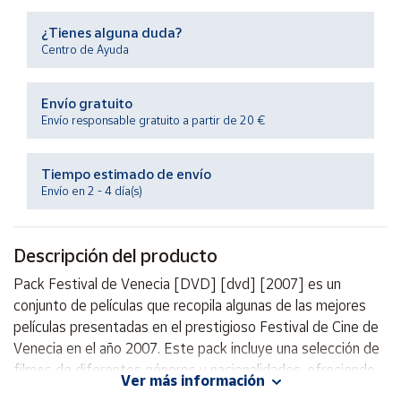
Productos
Solidarios
¿Tienes alguna duda?
Centro de Ayuda
Ayuda
Envío gratuito
Envío responsable gratuito a partir de 20 €
Centro
de ayuda
Tiempo estimado de envío
Contacto
Envío en 2 - 4 día(s)
Vendedores
Descripción del producto
Mapa de
Pack Festival de Venecia [DVD] [dvd] [2007] es un
vendedores
conjunto de películas que recopila algunas de las mejores
Hazte
películas presentadas en el prestigioso Festival de Cine de
vendedor
Venecia en el año 2007. Este pack incluye una selección de
filmes de diferentes géneros y nacionalidades, ofreciendo
Área
Ver más información
vendedor
al espectador una variedad de historias y estilos