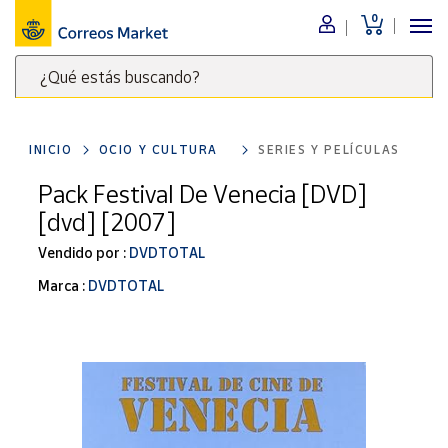
0
Menú
¿Qué estás buscando?
Nuestro
catálogo
Escribe
palabras
INICIO
OCIO Y CULTURA
SERIES Y PELÍCULAS
clave
Alimentación
para
Pack Festival De Venecia [DVD]
Bebidas
buscar
[dvd] [2007]
Ocio y cultura
productos
en
Vendido por :
DVDTOTAL
Juguetes y
juegos
Correos
Marca :
DVDTOTAL
Market
Libros y
.
revistas
Merchandising
y regalos
Tienda de
Correos