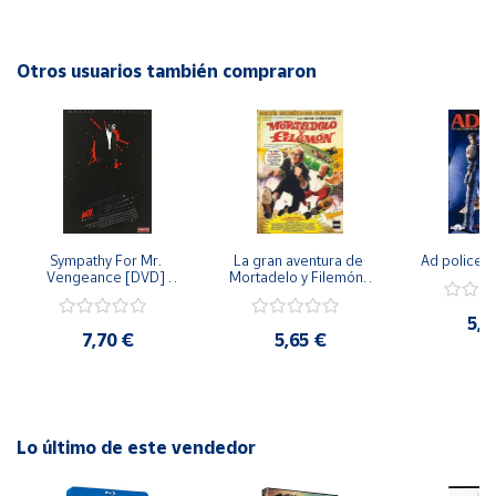
formato DVD!
Cuenta
Otros usuarios también compraron
Área
cliente
Ubicación
Sympathy For Mr. 
La gran aventura de 
Ad police 
Península
Vengeance [DVD] 
Mortadelo y Filemón/ 
y
[dvd] [2008]
10 años de Pendelton 
Baleares
[dvd] [2003]
5,2
7,70 €
5,65 €
Canarias,
Ceuta y
Melilla
Lo último de este vendedor