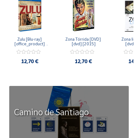
Zulu [Blu-ray] 
Zona Tórrida [DVD] 
Zona libr
[office_product] 
[dvd] [2015]
[dvd] 
[2015]
12,70 €
12,70 €
14,
Camino de Santiago