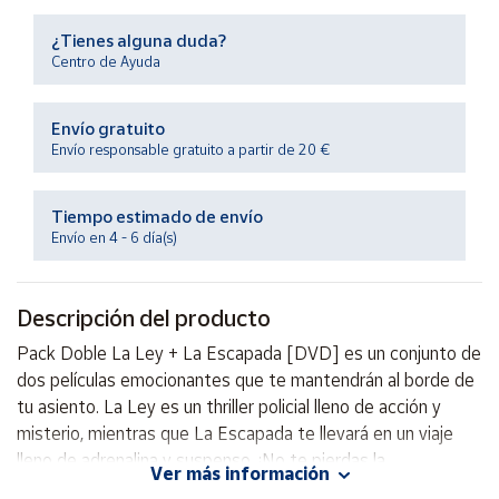
Productos
Solidarios
¿Tienes alguna duda?
Centro de Ayuda
Ayuda
Envío gratuito
Envío responsable gratuito a partir de 20 €
Centro
de ayuda
Tiempo estimado de envío
Contacto
Envío en 4 - 6 día(s)
Vendedores
Descripción del producto
Mapa de
Pack Doble La Ley + La Escapada [DVD] es un conjunto de
vendedores
dos películas emocionantes que te mantendrán al borde de
Hazte
tu asiento. La Ley es un thriller policial lleno de acción y
vendedor
misterio, mientras que La Escapada te llevará en un viaje
lleno de adrenalina y suspenso. ¡No te pierdas la
Área
Ver más información
vendedor
oportunidad de disfrutar de estas increíbles películas en