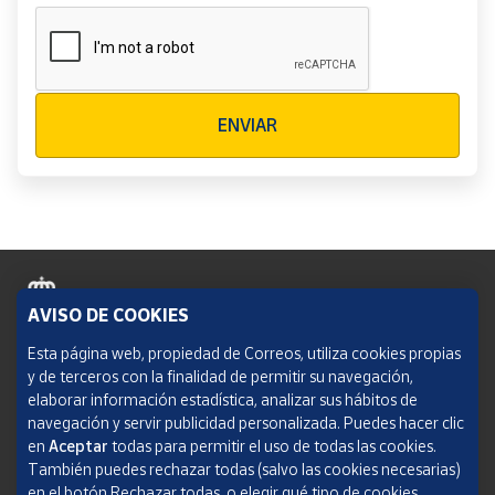
Verificación reCAPTCHA
ENVIAR
AVISO DE COOKIES
Política de cookies
Esta página web, propiedad de Correos, utiliza cookies propias
y de terceros con la finalidad de permitir su navegación,
Aviso legal
elaborar información estadística, analizar sus hábitos de
navegación y servir publicidad personalizada. Puedes hacer clic
Condiciones del servicio
en
Aceptar
todas para permitir el uso de todas las cookies.
También puedes rechazar todas (salvo las cookies necesarias)
Política de Privacidad Web
en el botón Rechazar todas, o elegir qué tipo de cookies