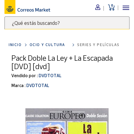
0
Menú
¿Qué estás buscando?
Nuestro
catálogo
Escribe
palabras
INICIO
OCIO Y CULTURA
SERIES Y PELÍCULAS
clave
Alimentación
para
Pack Doble La Ley + La Escapada
Bebidas
buscar
[DVD] [dvd]
Ocio y cultura
productos
en
Vendido por :
DVDTOTAL
Juguetes y
juegos
Correos
Marca :
DVDTOTAL
Market
Libros y
.
revistas
Merchandising
y regalos
Tienda de
Correos