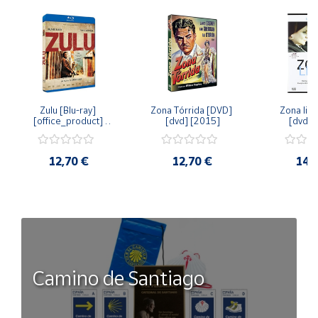
Zulu [Blu-ray] 
Zona Tórrida [DVD] 
Zona libr
[office_product] 
[dvd] [2015]
[dvd] 
[2015]
12,70 €
12,70 €
14,
Camino de Santiago