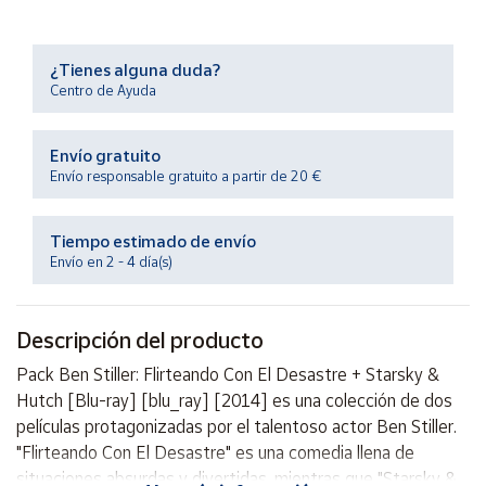
Productos
Solidarios
¿Tienes alguna duda?
Centro de Ayuda
Ayuda
Envío gratuito
Centro
de ayuda
Envío responsable gratuito a partir de 20 €
Contacto
Tiempo estimado de envío
Envío en 2 - 4 día(s)
Vendedores
Descripción del producto
Mapa de
vendedores
Pack Ben Stiller: Flirteando Con El Desastre + Starsky &
Hazte
Hutch [Blu-ray] [blu_ray] [2014] es una colección de dos
vendedor
películas protagonizadas por el talentoso actor Ben Stiller.
Área
"Flirteando Con El Desastre" es una comedia llena de
vendedor
situaciones absurdas y divertidas, mientras que "Starsky &