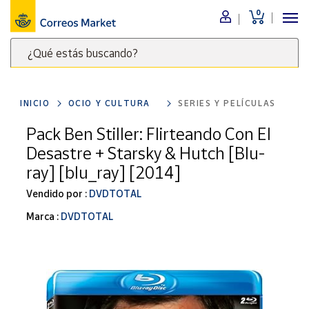
0
Menú
¿Qué estás buscando?
Nuestro
catálogo
Escribe
palabras
INICIO
OCIO Y CULTURA
SERIES Y PELÍCULAS
clave
Alimentación
para
Pack Ben Stiller: Flirteando Con El
Bebidas
buscar
Desastre + Starsky & Hutch [Blu-
Ocio y cultura
productos
ray] [blu_ray] [2014]
en
Juguetes y
juegos
Correos
Vendido por :
DVDTOTAL
Market
Libros y
Marca :
DVDTOTAL
.
revistas
Merchandising
y regalos
Tienda de
Correos