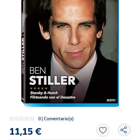
Artesanía
Oficina y
Papelería
Para Canarias,
Ceuta y Melilla
Más
populares
Bono
Cultural
Nuestros
vendedores
Las
novedades
0 | Comentario(s)
de Correos
Market
11,15 €