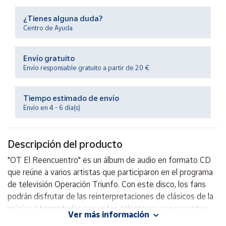
Productos
Solidarios
¿Tienes alguna duda?
Centro de Ayuda
Ayuda
Envío gratuito
Envío responsable gratuito a partir de 20 €
Centro
de ayuda
Tiempo estimado de envío
Contacto
Envío en 4 - 6 día(s)
Vendedores
Descripción del producto
Mapa de
"OT El Reencuentro" es un álbum de audio en formato CD
vendedores
que reúne a varios artistas que participaron en el programa
Hazte
de televisión Operación Triunfo. Con este disco, los fans
vendedor
podrán disfrutar de las reinterpretaciones de clásicos de la
música interpretadas por estos talentosos concursantes,
Área
Ver más información
vendedor
reviviendo así la emoción y el talento de esta exitosa