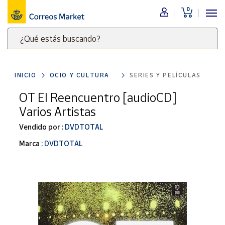
0
Menú
¿Qué estás buscando?
Nuestro
catálogo
Escribe
palabras
INICIO
OCIO Y CULTURA
SERIES Y PELÍCULAS
clave
Alimentación
para
OT El Reencuentro [audioCD]
Bebidas
buscar
Varios Artistas
Ocio y cultura
productos
en
Vendido por :
DVDTOTAL
Juguetes y
juegos
Correos
Marca :
DVDTOTAL
Market
Libros y
.
revistas
Merchandising
y regalos
Tienda de
Correos