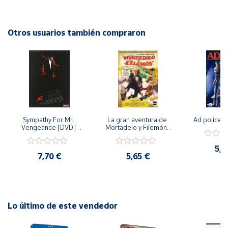
competencia musical.
Cuenta
Otros usuarios también compraron
Área
cliente
Ubicación
Sympathy For Mr. 
La gran aventura de 
Ad police 
Península
Vengeance [DVD] 
Mortadelo y Filemón/ 
y
[dvd] [2008]
10 años de Pendelton 
Baleares
[dvd] [2003]
5,2
7,70 €
5,65 €
Canarias,
Ceuta y
Melilla
Lo último de este vendedor