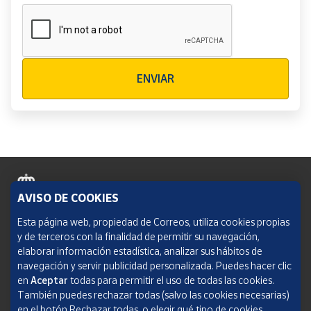
Verificación reCAPTCHA
ENVIAR
AVISO DE COOKIES
Política de cookies
Esta página web, propiedad de Correos, utiliza cookies propias
y de terceros con la finalidad de permitir su navegación,
Aviso legal
elaborar información estadística, analizar sus hábitos de
navegación y servir publicidad personalizada. Puedes hacer clic
Condiciones del servicio
en
Aceptar
todas para permitir el uso de todas las cookies.
También puedes rechazar todas (salvo las cookies necesarias)
Política de Privacidad Web
en el botón Rechazar todas, o elegir qué tipo de cookies