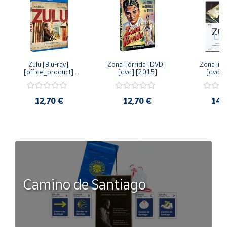
Zulu [Blu-ray] 
Zona Tórrida [DVD] 
Zona libr
[office_product] 
[dvd] [2015]
[dvd] 
[2015]
12,70 €
12,70 €
14,
Camino de Santiago