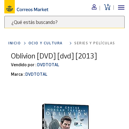
0
Menú
¿Qué estás buscando?
Nuestro
catálogo
Escribe
palabras
INICIO
OCIO Y CULTURA
SERIES Y PELÍCULAS
clave
Alimentación
para
Oblivion [DVD] [dvd] [2013]
Bebidas
buscar
Ocio y cultura
Vendido por :
DVDTOTAL
productos
en
Juguetes y
Marca :
DVDTOTAL
juegos
Correos
Market
Libros y
.
revistas
Merchandising
y regalos
Tienda de
Correos