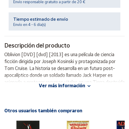
Envío responsable gratuito a partir de 20 €
Productos
Solidarios
Tiempo estimado de envío
Envío en 4 - 6 día(s)
Ayuda
Centro
Descripción del producto
de ayuda
Oblivion [DVD] [dvd] [2013] es una película de ciencia
Contacto
ficción dirigida por Joseph Kosinski y protagonizada por
Tom Cruise. La historia se desarrolla en un futuro post-
Vendedores
apocalíptico donde un soldado llamado Jack Harper es
asignado a proteger recursos vitales en una Tierra destruida
Ver más información
por la guerra. Sin embargo, todo cambia cuando conoce a
Mapa de
vendedores
una misteriosa mujer que lo hace cuestionar su realidad y su
misión en el planeta. Con impresionantes efectos visuales y
Hazte
una trama llena de giros inesperados, Oblivion es una
vendedor
Otros usuarios también compraron
película que mezcla acción, suspenso y drama de manera
Área
magistral. ¡No te la pierdas!
vendedor