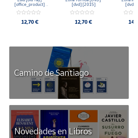
[office_product] 
[dvd] [2015]
[dvd] 
[2015]
12,70 €
12,70 €
14,
Camino de Santiago
Novedades en Libros