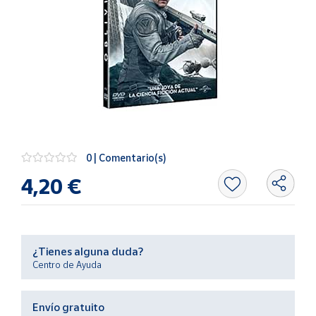
Artesanía
Oficina y
Papelería
Para Canarias,
Ceuta y Melilla
Más
populares
0 | Comentario(s)
Bono
4,20 €
Cultural
Nuestros
vendedores
Las
¿Tienes alguna duda?
novedades
Centro de Ayuda
de Correos
Market
Envío gratuito