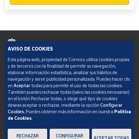
AVISO DE COOKIES
Política de cookies
Esta página web, propiedad de Correos, utiliza cookies propias
y de terceros con la finalidad de permitir su navegación,
Aviso legal
elaborar información estadística, analizar sus hábitos de
navegación y servir publicidad personalizada. Puedes hacer clic
Condiciones del servicio
en
Aceptar
todas para permitir el uso de todas las cookies.
También puedes rechazar todas (salvo las cookies necesarias)
Política de Privacidad Web
en el botón Rechazar todas, o elegir qué tipo de cookies
deseas aceptar o rechazar, mediante la opción
Configurar
Informe de transparencia
Cookies.
Puedes obtener más información en nuestra
Política
de Cookies
.
SOCIEDAD ESTATAL CORREOS Y TELÉGRAFOS, S.A., S.M.E. Todos los derechos
reservados.
RECHAZAR
CONFIGURAR
ACEPTAR TODAS