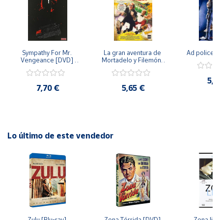
Cuenta
Área
Sympathy For Mr. 
La gran aventura de 
Ad police 
cliente
Vengeance [DVD] 
Mortadelo y Filemón/ 
[dvd] [2008]
10 años de Pendelton 
[dvd] [2003]
5,2
7,70 €
5,65 €
Ubicación
Península
y
Baleares
Lo último de este vendedor
Canarias,
Ceuta y
Melilla
Zulu [Blu-ray] 
Zona Tórrida [DVD] 
Zona libr