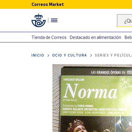
Correos Market
Menú
¿Qu
Nuestro
catálogo
Tienda de Correos
Destacado en alimentación
Beb
Alimentación
INICIO
OCIO Y CULTURA
SERIES Y PELÍCU
Bebidas
Ocio y cultura
Juguetes y
juegos
Libros y
revistas
Merchandising
y regalos
Tienda de
Correos