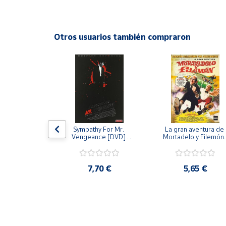
Productos
Solidarios
Otros usuarios también compraron
Ayuda
Centro
de ayuda
Contacto
 [DVD] [dvd]
Vendedores
Sympathy For Mr. 
La gran aventura de 
Vengeance [DVD] 
Mortadelo y Filemón/
[dvd] [2008]
10 años de Pendelton
[dvd] [2003]
Mapa de
,20 €
vendedores
7,70 €
5,65 €
Hazte
vendedor
Área
vendedor