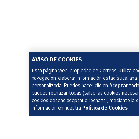
AVISO DE COOKIES
Esta página web, propiedad de Correos, utiliza coo
navegación, elaborar información estadística, anal
personalizada. Puedes hacer clic en
Aceptar
todas
puedes rechazar todas (salvo las cookies necesari
cookies deseas aceptar o rechazar, mediante la 
información en nuestra
Política de Cookies
.