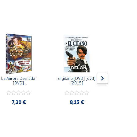
La Aurora Desnuda 
El gitano [DVD] [dvd] 
Pack: La C
[DVD] 
[2015]
Jersey + Sere
[unknown_binding] 
Algo Que Co
[2013]
ray] [blu_r
7,20 €
8,15 €
9,6