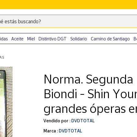
é estás buscando?
Escribe
palabras
clave
idas
Aceite
Miel
Distintivo DGT
Solidario
Camino de Santiago
B
para
buscar
LAS
productos
en
Norma. Segunda pa
Correos
Market
Biondi - Shin You
.
grandes óperas 
Vendido por :
DVDTOTAL
Marca :
DVDTOTAL