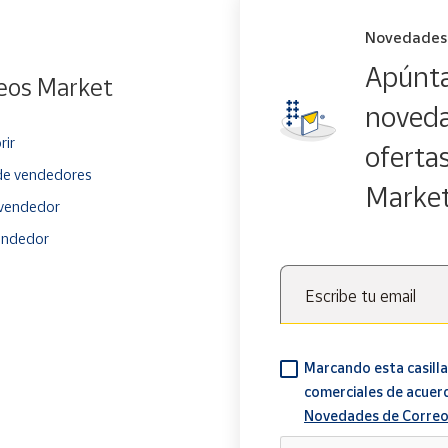
Novedades
Apúnta
eos Market
noveda
rir
oferta
e vendedores
Marke
vendedor
endedor
Escribe tu email
Marcando esta casilla
comerciales de acuer
Novedades de Correo