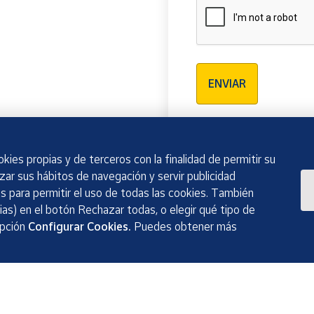
Verificación reCAPTCH
ENVIAR
kies propias y de terceros con la finalidad de permitir su
izar sus hábitos de navegación y servir publicidad
 para permitir el uso de todas las cookies. También
as) en el botón Rechazar todas, o elegir qué tipo de
opción
Configurar Cookies.
Puedes obtener más