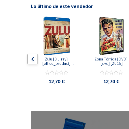
Lo último de este vendedor
Cuenta
Área
cliente
Ubicación
dy [Blu-ray] 
Zulu [Blu-ray] 
Zona Tórrida [DVD] 
ay] [2015]
[office_product] 
[dvd] [2015]
[2015]
Península
y
Baleares
20 €
12,70 €
12,70 €
Canarias,
Ceuta y
Melilla