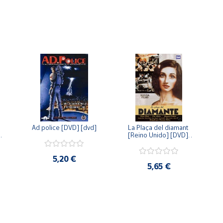
Ad police [DVD] [dvd]
La Plaça del diamant 
 
[Reino Unido] [DVD] 
 
[dvd]
5,20 €
5,65 €