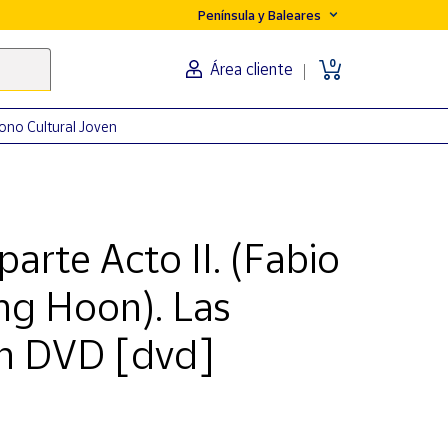
Península y Baleares
0
Área cliente
ono Cultural Joven
rte Acto II. (Fabio
ng Hoon). Las
en DVD [dvd]