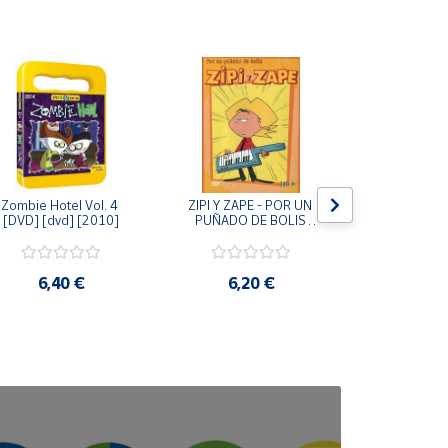
Zombie Hotel Vol. 4 
ZIPI Y ZAPE - POR UN 
Zipi y Z
[DVD] [dvd] [2010]
PUÑADO DE BOLIS 
¿Hermanitos.
[unknown_binding]
gracias! (D
[unknown_
6,40 €
6,20 €
9,2