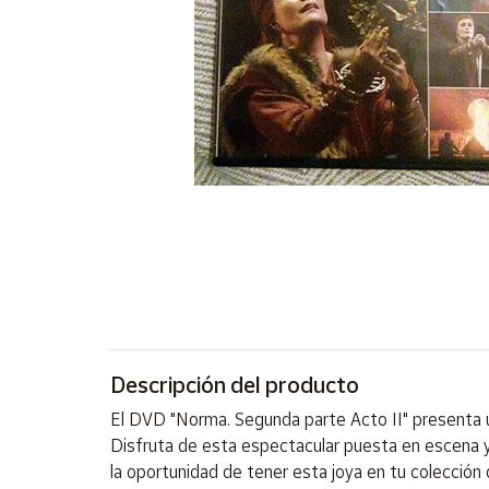
Artesanía
Oficina y
Papelería
Para Canarias,
Ceuta y Melilla
Más
populares
Bono
Cultural
Nuestros
vendedores
Descripción del producto
Las
novedades
El DVD "Norma. Segunda parte Acto II" presenta u
de Correos
Market
Disfruta de esta espectacular puesta en escena y s
la oportunidad de tener esta joya en tu colecció