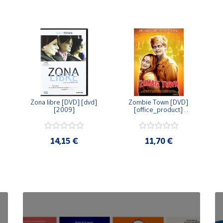
Zona libre [DVD] [dvd] 
Zombie Town [DVD] 
[2009]
[office_product] 
[2010]
14,15 €
11,70 €