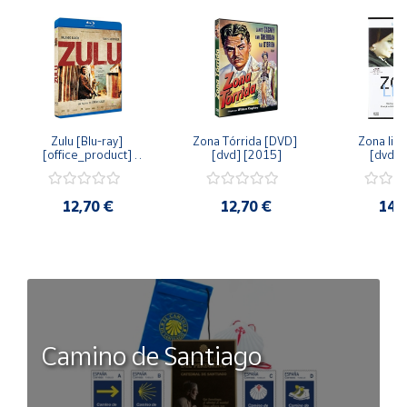
Zulu [Blu-ray] 
Zona Tórrida [DVD] 
Zona libr
[office_product] 
[dvd] [2015]
[dvd] 
[2015]
12,70 €
12,70 €
14,
Camino de Santiago