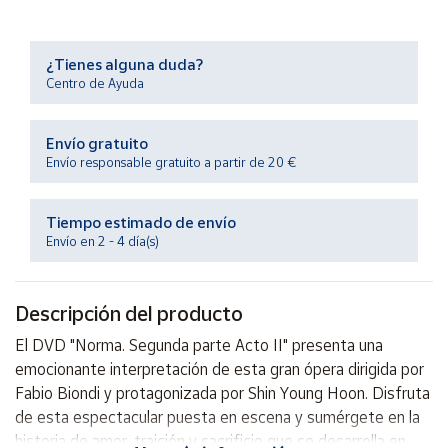
Productos
Solidarios
¿Tienes alguna duda?
Centro de Ayuda
Ayuda
Envío gratuito
Centro
de ayuda
Envío responsable gratuito a partir de 20 €
Contacto
Tiempo estimado de envío
Envío en 2 - 4 día(s)
Vendedores
Descripción del producto
Mapa de
vendedores
El DVD "Norma. Segunda parte Acto II" presenta una
Hazte
emocionante interpretación de esta gran ópera dirigida por
vendedor
Fabio Biondi y protagonizada por Shin Young Hoon. Disfruta
Área
de esta espectacular puesta en escena y sumérgete en la
vendedor
historia de amor, traición y sacrificio que se desarrolla en