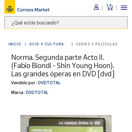
0
Menú
¿Qué estás buscando?
Nuestro
catálogo
Escribe
palabras
INICIO
OCIO Y CULTURA
SERIES Y PELÍCULAS
clave
Alimentación
para
Norma. Segunda parte Acto II.
Bebidas
buscar
(Fabio Biondi - Shin Young Hoon).
Ocio y cultura
productos
Las grandes óperas en DVD [dvd]
en
Juguetes y
juegos
Correos
Vendido por :
DVDTOTAL
Market
Libros y
Marca :
DVDTOTAL
.
revistas
Merchandising
y regalos
Tienda de
Correos