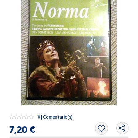
Artesanía
Oficina y
Papelería
Para Canarias,
Ceuta y Melilla
Más
populares
Bono
Cultural
Nuestros
vendedores
Las
novedades
0 | Comentario(s)
de Correos
Market
7,20 €