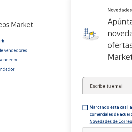
Novedades
Apúnta
eos Market
noveda
rir
oferta
e vendedores
Marke
vendedor
endedor
Escribe tu email
Marcando esta casilla
comerciales de acuer
Novedades de Correo