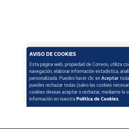
AVISO DE COOKIES
Esta página web, propiedad de Correos, utiliza coo
navegación, elaborar información estadística, anal
personalizada. Puedes hacer clic en
Aceptar
todas
puedes rechazar todas (salvo las cookies necesari
cookies deseas aceptar o rechazar, mediante la 
información en nuestra
Política de Cookies
.