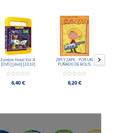
Zombie Hotel Vol. 4 
ZIPI Y ZAPE - POR UN 
Zipi y Z
[DVD] [dvd] [2010]
PUÑADO DE BOLIS 
¿Hermanitos.
[unknown_binding]
gracias! (D
[unknown_
6,40 €
6,20 €
9,2