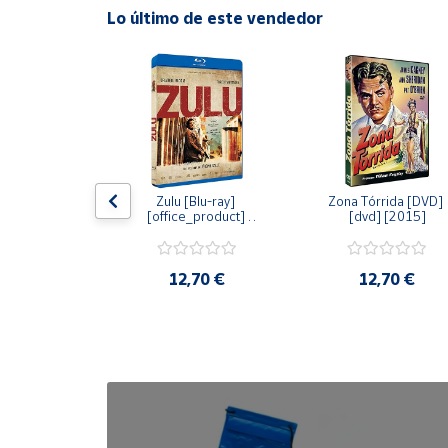
Lo último de este vendedor
Cuenta
Área
cliente
Ubicación
dy [Blu-ray] 
Zulu [Blu-ray] 
Zona Tórrida [DVD] 
ay] [2015]
[office_product] 
[dvd] [2015]
[2015]
Península
y
Baleares
20 €
12,70 €
12,70 €
Canarias,
Ceuta y
Melilla