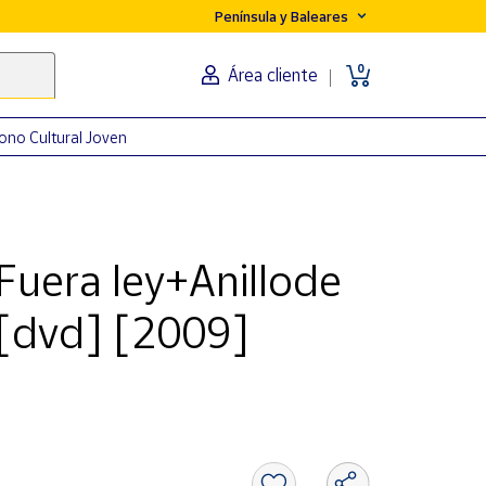
Península y Baleares
0
Área cliente
ono Cultural Joven
Fuera ley+Anillode
 [dvd] [2009]