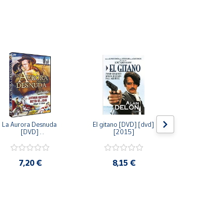
La Aurora Desnuda 
El gitano [DVD] [dvd] 
Pack: La C
[DVD] 
[2015]
Jersey + Sere
[unknown_binding] 
Algo Que Co
[2013]
ray] [blu_r
7,20 €
8,15 €
9,6