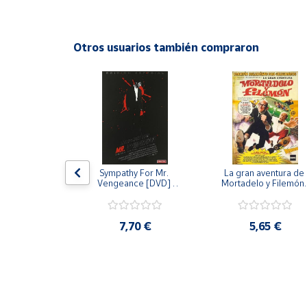
Productos
Solidarios
Otros usuarios también compraron
Ayuda
Centro
de ayuda
Contacto
 [DVD] [dvd]
Sympathy For Mr. 
La gran aventura de 
Vendedores
Vengeance [DVD] 
Mortadelo y Filemón/
[dvd] [2008]
10 años de Pendelton
[dvd] [2003]
Mapa de
,20 €
7,70 €
5,65 €
vendedores
Hazte
vendedor
Área
vendedor