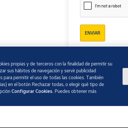
Verificación reCAPTCH
ENVIAR
kies propias y de terceros con la finalidad de permitir su
izar sus hábitos de navegación y servir publicidad
 para permitir el uso de todas las cookies. También
as) en el botón Rechazar todas, o elegir qué tipo de
opción
Configurar Cookies.
Puedes obtener más