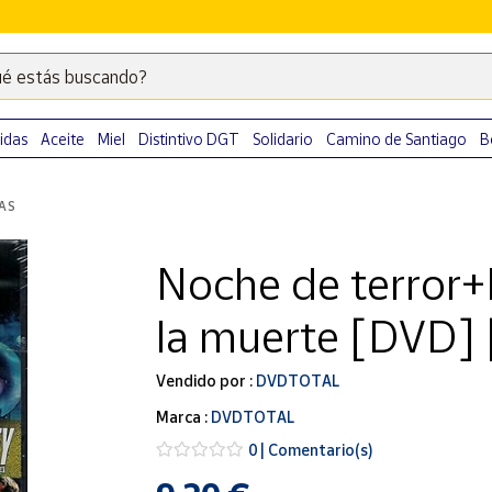
é estás buscando?
Escribe
palabras
clave
idas
Aceite
Miel
Distintivo DGT
Solidario
Camino de Santiago
B
para
buscar
LAS
productos
en
Noche de terror+
Correos
Market
la muerte [DVD]
.
Vendido por :
DVDTOTAL
Marca :
DVDTOTAL
0 | Comentario(s)