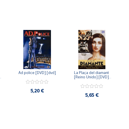
Ad police [DVD] [dvd]
La Plaça del diamant 
 
[Reino Unido] [DVD] 
 
[dvd]
5,20 €
5,65 €