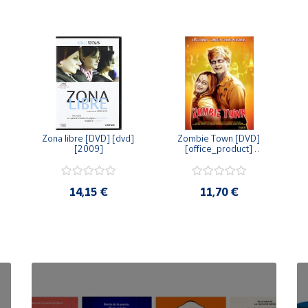
Zona libre [DVD] [dvd] 
Zombie Town [DVD] 
[2009]
[office_product] 
[2010]
14,15 €
11,70 €