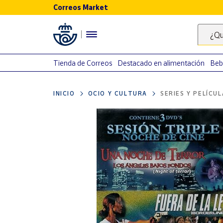
Correos Market
Menú
¿Qu
Nuestro
catálogo
Tienda de Correos
Destacado en alimentación
Beb
Alimentación
INICIO
OCIO Y CULTURA
SERIES Y PELÍCU
Bebidas
Ocio y cultura
Juguetes y
juegos
Libros y
revistas
Merchandising
y regalos
Tienda de
Correos