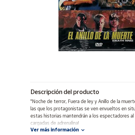
Artesanía
Oficina y
Papelería
Para Canarias,
Ceuta y Melilla
Más
populares
Bono
Cultural
Descripción del producto
Nuestros
vendedores
"Noche de terror, Fuera de ley y Anillo de la mue
Las
las que los protagonistas se ven envueltos en situ
novedades
estas historias mantendrán a los espectadores al 
de Correos
Market
cargadas de adrenalina!
Ver más información