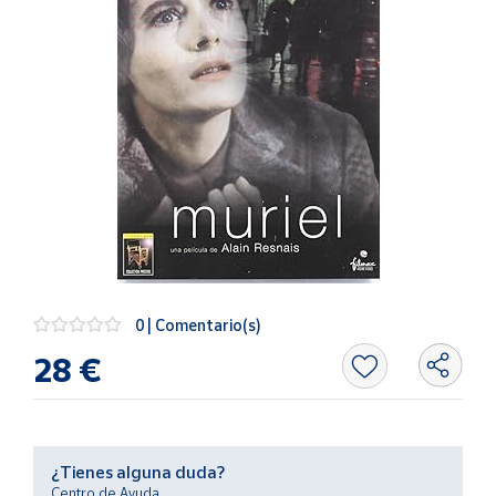
Artesanía
Oficina y
Papelería
Para Canarias,
Ceuta y Melilla
Más
populares
Bono
Cultural
0 | Comentario(s)
Nuestros
vendedores
28 €
Las
novedades
de Correos
Market
¿Tienes alguna duda?
Centro de Ayuda