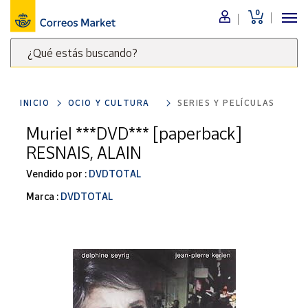
0
Menú
¿Qué estás buscando?
Nuestro
catálogo
Escribe
palabras
INICIO
OCIO Y CULTURA
SERIES Y PELÍCULAS
clave
Alimentación
para
Muriel ***DVD*** [paperback]
Bebidas
buscar
RESNAIS, ALAIN
Ocio y cultura
productos
en
Vendido por :
DVDTOTAL
Juguetes y
juegos
Correos
Marca :
DVDTOTAL
Market
Libros y
.
revistas
Merchandising
y regalos
Tienda de
Correos