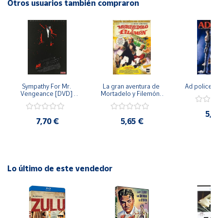
Muriel es una película que no te dejará indiferente. Este
Otros usuarios también compraron
DVD es una pieza imprescindible para los amantes del cine
Cuenta
de autor y del cine francés en particular. ¡No te la pierdas!
Área
cliente
Sympathy For Mr. 
La gran aventura de 
Ad police 
Ubicación
Vengeance [DVD] 
Mortadelo y Filemón/ 
[dvd] [2008]
10 años de Pendelton 
[dvd] [2003]
5,2
Península
7,70 €
5,65 €
y
Baleares
Canarias,
Ceuta y
Melilla
Lo último de este vendedor