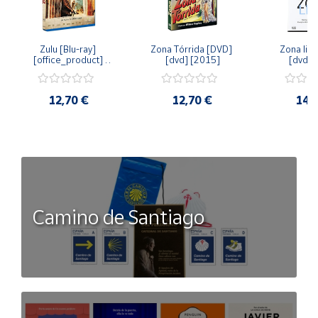
Zulu [Blu-ray] 
Zona Tórrida [DVD] 
Zona libr
[office_product] 
[dvd] [2015]
[dvd] 
[2015]
12,70 €
12,70 €
14,
Camino de Santiago