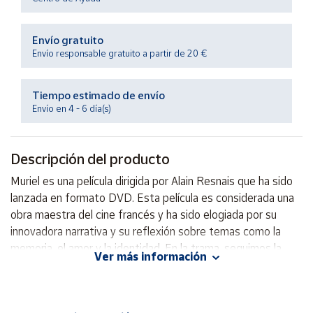
Productos
Solidarios
Envío gratuito
Envío responsable gratuito a partir de 20 €
Ayuda
Tiempo estimado de envío
Centro
Envío en 4 - 6 día(s)
de ayuda
Contacto
Descripción del producto
Vendedores
Muriel es una película dirigida por Alain Resnais que ha sido
lanzada en formato DVD. Esta película es considerada una
obra maestra del cine francés y ha sido elogiada por su
Mapa de
innovadora narrativa y su reflexión sobre temas como la
vendedores
memoria, el amor y la identidad. En la trama, seguimos la
Hazte
Ver más información
historia de una mujer llamada Muriel que se ve enfrentada a
vendedor
su pasado a través de un encuentro inesperado. Con un
Área
estilo visual único y un elenco de actores destacados,
vendedor