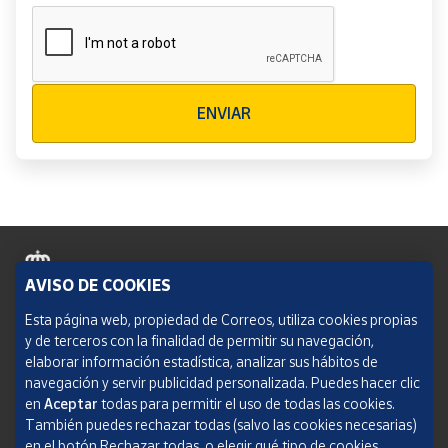
Verificación reCAPTCHA
ENVIAR
AVISO DE COOKIES
Política de cookies
Esta página web, propiedad de Correos, utiliza cookies propias
y de terceros con la finalidad de permitir su navegación,
Aviso legal
elaborar información estadística, analizar sus hábitos de
navegación y servir publicidad personalizada. Puedes hacer clic
Condiciones del servicio
en
Aceptar
todas para permitir el uso de todas las cookies.
También puedes rechazar todas (salvo las cookies necesarias)
Política de Privacidad Web
en el botón Rechazar todas, o elegir qué tipo de cookies