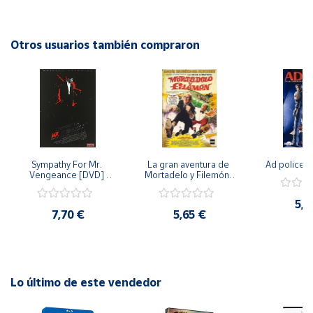
familiares. Con una trama conmovedora y actuaciones
sobresalientes, "Mother Of Mine" es una película que llegará
Cuenta
al corazón de todos los espectadores.
Otros usuarios también compraron
Área
cliente
Ubicación
Sympathy For Mr. 
La gran aventura de 
Ad police 
Península
Vengeance [DVD] 
Mortadelo y Filemón/ 
y
[dvd] [2008]
10 años de Pendelton 
Baleares
[dvd] [2003]
5,2
7,70 €
5,65 €
Canarias,
Ceuta y
Melilla
Lo último de este vendedor