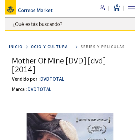
0
Menú
¿Qué estás buscando?
Nuestro
catálogo
Escribe
palabras
INICIO
OCIO Y CULTURA
SERIES Y PELÍCULAS
clave
Alimentación
para
Mother Of Mine [DVD] [dvd]
Bebidas
buscar
[2014]
Ocio y cultura
productos
en
Vendido por :
DVDTOTAL
Juguetes y
juegos
Correos
Marca :
DVDTOTAL
Market
Libros y
.
revistas
Merchandising
y regalos
Tienda de
Correos