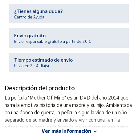
Productos
Solidarios
¿Tienes alguna duda?
Centro de Ayuda
Ayuda
Envío gratuito
Envío responsable gratuito a partir de 20 €
Centro
de ayuda
Tiempo estimado de envío
Contacto
Envío en 2 - 4 día(s)
Vendedores
Descripción del producto
Mapa de
La película "Mother Of Mine" es un DVD del año 2014 que
vendedores
narra la emotiva historia de una madre y su hijo. Ambientada
Hazte
en una época de guerra, la película sigue la vida de un niño
vendedor
separado de su madre y enviado a vivir con una familia
adoptiva. A lo largo de la historia, se exploran temas como
Área
Ver más información
vendedor
el amor, la separación y la importancia de los lazos