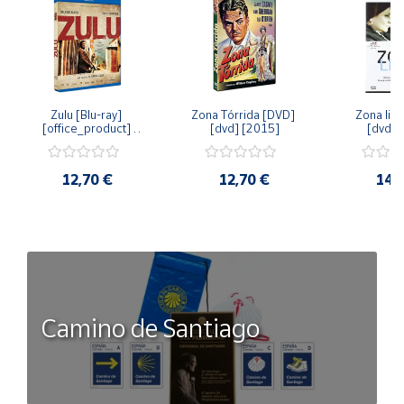
Zulu [Blu-ray] 
Zona Tórrida [DVD] 
Zona libr
[office_product] 
[dvd] [2015]
[dvd] 
[2015]
12,70 €
12,70 €
14,
Camino de Santiago