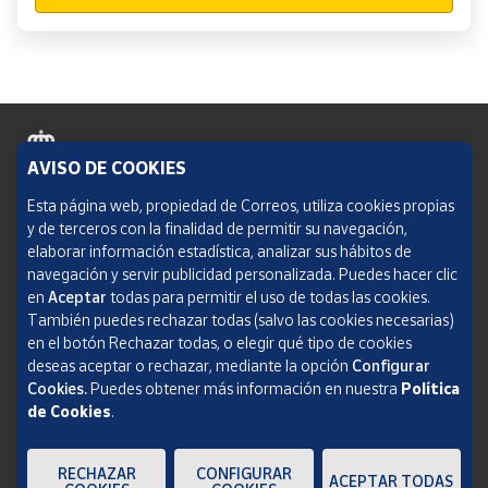
AVISO DE COOKIES
Política de cookies
Esta página web, propiedad de Correos, utiliza cookies propias
y de terceros con la finalidad de permitir su navegación,
Aviso legal
elaborar información estadística, analizar sus hábitos de
navegación y servir publicidad personalizada. Puedes hacer clic
Condiciones del servicio
en
Aceptar
todas para permitir el uso de todas las cookies.
También puedes rechazar todas (salvo las cookies necesarias)
Política de Privacidad Web
en el botón Rechazar todas, o elegir qué tipo de cookies
deseas aceptar o rechazar, mediante la opción
Configurar
Informe de transparencia
Cookies.
Puedes obtener más información en nuestra
Política
de Cookies
.
SOCIEDAD ESTATAL CORREOS Y TELÉGRAFOS, S.A., S.M.E. Todos los derechos
reservados.
RECHAZAR
CONFIGURAR
ACEPTAR TODAS