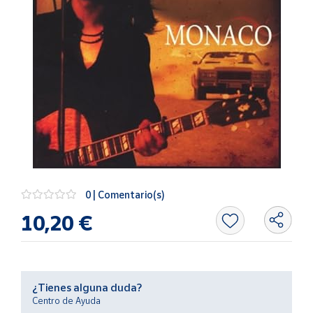
Artesanía
Oficina y
Papelería
Para Canarias,
Ceuta y Melilla
Más
populares
Bono
Cultural
0 | Comentario(s)
Nuestros
10,20 €
vendedores
Las
novedades
de Correos
Market
¿Tienes alguna duda?
Centro de Ayuda