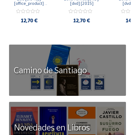
[office_product] 
[dvd] [2015]
[dvd] 
[2015]
12,70 €
12,70 €
14,
Camino de Santiago
Novedades en Libros