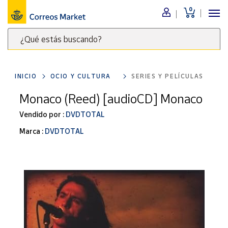
0
Menú
¿Qué estás buscando?
Nuestro
catálogo
Escribe
palabras
INICIO
OCIO Y CULTURA
SERIES Y PELÍCULAS
clave
Alimentación
para
Monaco (Reed) [audioCD] Monaco
Bebidas
buscar
Ocio y cultura
Vendido por :
DVDTOTAL
productos
en
Juguetes y
Marca :
DVDTOTAL
juegos
Correos
Market
Libros y
.
revistas
Merchandising
y regalos
Tienda de
Correos