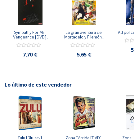
Cuenta
Área
Sympathy For Mr. 
La gran aventura de 
Ad police 
Vengeance [DVD] 
Mortadelo y Filemón/ 
cliente
[dvd] [2008]
10 años de Pendelton 
[dvd] [2003]
5,2
7,70 €
5,65 €
Ubicación
Península
y
Lo último de este vendedor
Baleares
Canarias,
Ceuta y
Melilla
Zulu [Blu-ray] 
Zona Tórrida [DVD] 
Zona libr