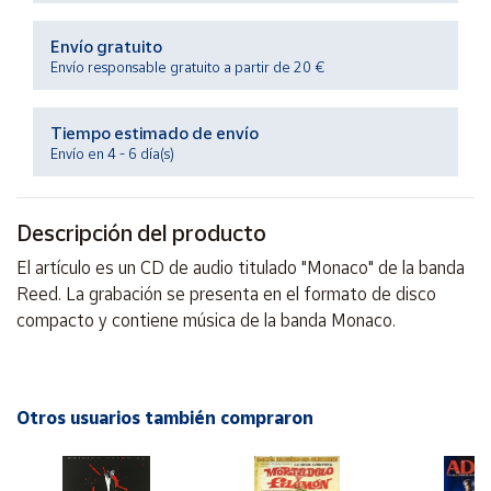
Productos
Solidarios
Envío gratuito
Envío responsable gratuito a partir de 20 €
Ayuda
Tiempo estimado de envío
Envío en 4 - 6 día(s)
Centro
de ayuda
Contacto
Descripción del producto
El artículo es un CD de audio titulado "Monaco" de la banda
Vendedores
Reed. La grabación se presenta en el formato de disco
compacto y contiene música de la banda Monaco.
Mapa de
vendedores
Hazte
Otros usuarios también compraron
vendedor
Área
vendedor