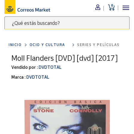
0
Menú
¿Qué estás buscando?
Nuestro
catálogo
Escribe
palabras
INICIO
OCIO Y CULTURA
SERIES Y PELÍCULAS
clave
Alimentación
para
Moll Flanders [DVD] [dvd] [2017]
Bebidas
buscar
Ocio y cultura
Vendido por :
DVDTOTAL
productos
en
Juguetes y
Marca :
DVDTOTAL
juegos
Correos
Market
Libros y
.
revistas
Merchandising
y regalos
Tienda de
Correos