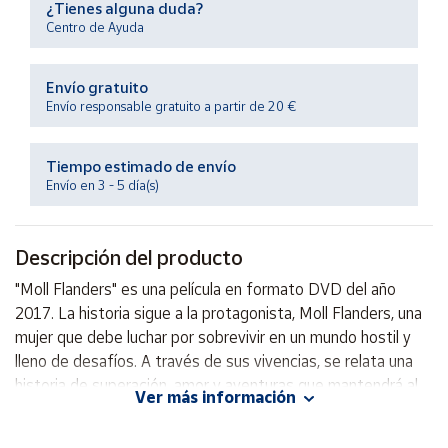
¿Tienes alguna duda?
Productos
Solidarios
Centro de Ayuda
Envío gratuito
Ayuda
Envío responsable gratuito a partir de 20 €
Centro
de ayuda
Tiempo estimado de envío
Envío en 3 - 5 día(s)
Contacto
Descripción del producto
Vendedores
"Moll Flanders" es una película en formato DVD del año
2017. La historia sigue a la protagonista, Moll Flanders, una
Mapa de
vendedores
mujer que debe luchar por sobrevivir en un mundo hostil y
lleno de desafíos. A través de sus vivencias, se relata una
Hazte
vendedor
historia de superación, amor y aventuras que mantendrá al
Ver más información
espectador cautivado de principio a fin. ¡No te pierdas la
Área
oportunidad de disfrutar de esta emocionante película!
vendedor