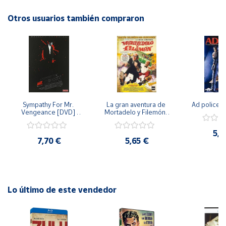
Otros usuarios también compraron
Cuenta
Área
cliente
Ubicación
Sympathy For Mr. 
La gran aventura de 
Ad police 
Vengeance [DVD] 
Mortadelo y Filemón/ 
Península
[dvd] [2008]
10 años de Pendelton 
[dvd] [2003]
y
5,2
Baleares
7,70 €
5,65 €
Canarias,
Ceuta y
Melilla
Lo último de este vendedor