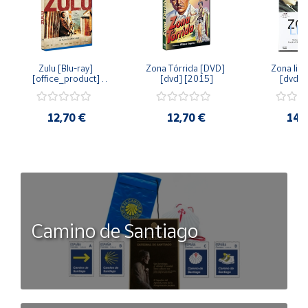
Zulu [Blu-ray] 
Zona Tórrida [DVD] 
Zona libr
[office_product] 
[dvd] [2015]
[dvd] 
[2015]
12,70 €
12,70 €
14,
Camino de Santiago