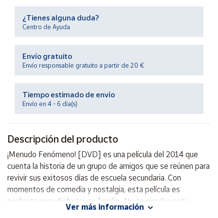
Productos
Solidarios
¿Tienes alguna duda?
Centro de Ayuda
Ayuda
Envío gratuito
Envío responsable gratuito a partir de 20 €
Centro
de ayuda
Tiempo estimado de envío
Contacto
Envío en 4 - 6 día(s)
Vendedores
Descripción del producto
Mapa de
¡Menudo Fenómeno! [DVD] es una película del 2014 que
vendedores
cuenta la historia de un grupo de amigos que se reúnen para
Hazte
revivir sus exitosos días de escuela secundaria. Con
vendedor
momentos de comedia y nostalgia, esta película es
perfecta para disfrutar en familia. ¡No te pierdas esta
Área
Ver más información
vendedor
divertida y conmovedora historia en formato DVD!