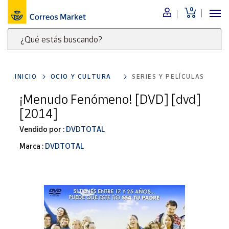
0
Menú
¿Qué estás buscando?
Nuestro
catálogo
Escribe
palabras
INICIO
OCIO Y CULTURA
SERIES Y PELÍCULAS
clave
Alimentación
para
¡Menudo Fenómeno! [DVD] [dvd]
Bebidas
buscar
[2014]
Ocio y cultura
productos
en
Vendido por :
DVDTOTAL
Juguetes y
juegos
Correos
Marca :
DVDTOTAL
Market
Libros y
.
revistas
Merchandising
y regalos
Tienda de
Correos