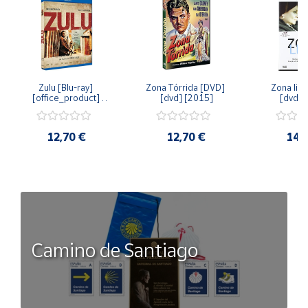
Zulu [Blu-ray] 
Zona Tórrida [DVD] 
Zona libr
[office_product] 
[dvd] [2015]
[dvd] 
[2015]
12,70 €
12,70 €
14,
Camino de Santiago