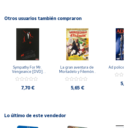
Cuenta
Otros usuarios también compraron
Área
cliente
Ubicación
Sympathy For Mr. 
La gran aventura de 
Ad police 
Península
Vengeance [DVD] 
Mortadelo y Filemón/ 
y
[dvd] [2008]
10 años de Pendelton 
Baleares
[dvd] [2003]
5,2
7,70 €
5,65 €
Canarias,
Ceuta y
Melilla
Lo último de este vendedor