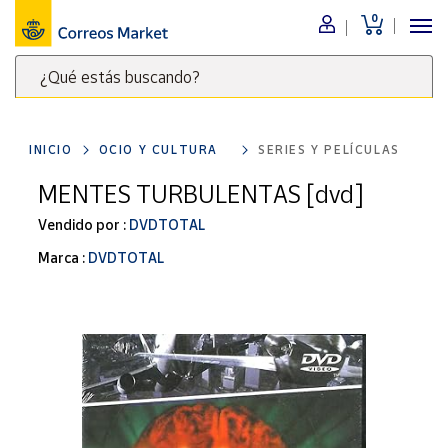
0
Menú
¿Qué estás buscando?
Nuestro
catálogo
Escribe
palabras
INICIO
OCIO Y CULTURA
SERIES Y PELÍCULAS
clave
Alimentación
para
MENTES TURBULENTAS [dvd]
Bebidas
buscar
Ocio y cultura
Vendido por :
DVDTOTAL
productos
en
Juguetes y
Marca :
DVDTOTAL
juegos
Correos
Market
Libros y
.
revistas
Merchandising
y regalos
Tienda de
Correos