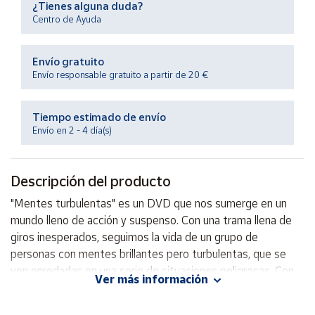
¿Tienes alguna duda?
Productos
Solidarios
Centro de Ayuda
Envío gratuito
Ayuda
Envío responsable gratuito a partir de 20 €
Centro
de ayuda
Tiempo estimado de envío
Envío en 2 - 4 día(s)
Contacto
Descripción del producto
Vendedores
"Mentes turbulentas" es un DVD que nos sumerge en un
mundo lleno de acción y suspenso. Con una trama llena de
Mapa de
vendedores
giros inesperados, seguimos la vida de un grupo de
personas con mentes brillantes pero turbulentas, que se
Hazte
vendedor
ven enredadas en una serie de situaciones peligrosas. Con
Ver más información
actuaciones impactantes y una dirección impecable, este
Área
DVD es una elección perfecta para los amantes del cine de
vendedor