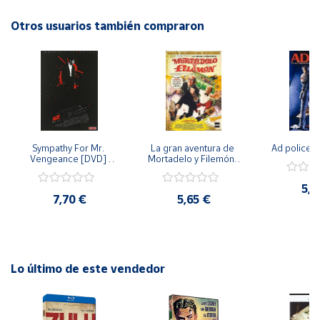
intriga y misterio. ¡No te lo pierdas!
Otros usuarios también compraron
Cuenta
Área
cliente
Ubicación
Sympathy For Mr. 
La gran aventura de 
Ad police 
Vengeance [DVD] 
Mortadelo y Filemón/ 
Península
[dvd] [2008]
10 años de Pendelton 
[dvd] [2003]
y
5,2
Baleares
7,70 €
5,65 €
Canarias,
Ceuta y
Melilla
Lo último de este vendedor