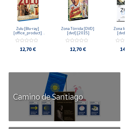
Zulu [Blu-ray] 
Zona Tórrida [DVD] 
Zona libr
[office_product] 
[dvd] [2015]
[dvd] 
[2015]
12,70 €
12,70 €
14,
Camino de Santiago