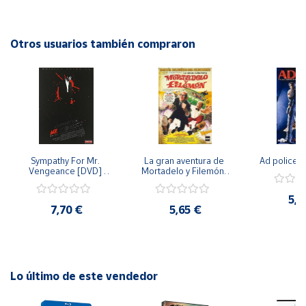
bienestar físico y emocional. ¡Una manera perfecta de
mimarte a ti mismo o de regalar a tus seres queridos!"
Cuenta
Otros usuarios también compraron
Área
cliente
Ubicación
Sympathy For Mr. 
La gran aventura de 
Ad police 
Península
Vengeance [DVD] 
Mortadelo y Filemón/ 
y
[dvd] [2008]
10 años de Pendelton 
Baleares
[dvd] [2003]
5,2
7,70 €
5,65 €
Canarias,
Ceuta y
Melilla
Lo último de este vendedor