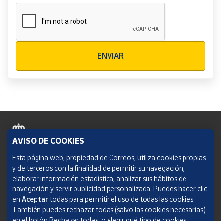
Verificación reCAPTCHA
ENVIAR
AVISO DE COOKIES
Política de cookies
Esta página web, propiedad de Correos, utiliza cookies propias
y de terceros con la finalidad de permitir su navegación,
Aviso legal
elaborar información estadística, analizar sus hábitos de
navegación y servir publicidad personalizada. Puedes hacer clic
Condiciones del servicio
en
Aceptar
todas para permitir el uso de todas las cookies.
También puedes rechazar todas (salvo las cookies necesarias)
Política de Privacidad Web
en el botón Rechazar todas, o elegir qué tipo de cookies