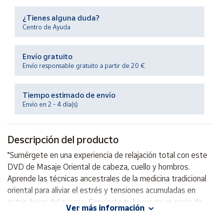
Productos
Solidarios
¿Tienes alguna duda?
Centro de Ayuda
Ayuda
Envío gratuito
Envío responsable gratuito a partir de 20 €
Centro
de ayuda
Tiempo estimado de envío
Contacto
Envío en 2 - 4 día(s)
Vendedores
Descripción del producto
Mapa de
"Sumérgete en una experiencia de relajación total con este
vendedores
DVD de Masaje Oriental de cabeza, cuello y hombros.
Hazte
Aprende las técnicas ancestrales de la medicina tradicional
vendedor
oriental para aliviar el estrés y tensiones acumuladas en
estas áreas del cuerpo. Convierte tu hogar en un oasis de
Área
Ver más información
vendedor
tranquilidad y bienestar con este increíble recurso de