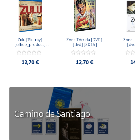
Zulu [Blu-ray] 
Zona Tórrida [DVD] 
Zona libr
[office_product] 
[dvd] [2015]
[dvd] 
[2015]
12,70 €
12,70 €
14,
Camino de Santiago