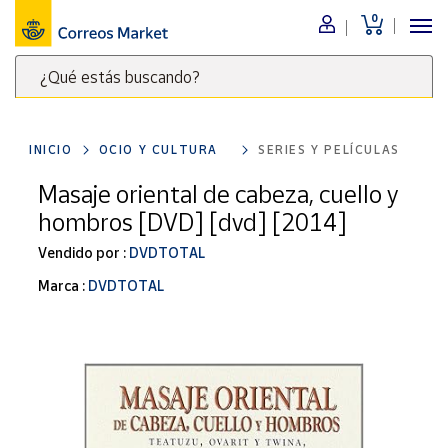
0
Menú
¿Qué estás buscando?
Nuestro
catálogo
Escribe
palabras
INICIO
OCIO Y CULTURA
SERIES Y PELÍCULAS
clave
Alimentación
para
Masaje oriental de cabeza, cuello y
Bebidas
buscar
hombros [DVD] [dvd] [2014]
Ocio y cultura
productos
en
Vendido por :
DVDTOTAL
Juguetes y
juegos
Correos
Marca :
DVDTOTAL
Market
Libros y
.
revistas
Merchandising
y regalos
Tienda de
Correos