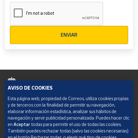
Verificación reCAPTCHA
ENVIAR
AVISO DE COOKIES
Política de cookies
Esta página web, propiedad de Correos, utiliza cookies propias
y de terceros con la finalidad de permitir su navegación,
Aviso legal
elaborar información estadística, analizar sus hábitos de
navegación y servir publicidad personalizada. Puedes hacer clic
Condiciones del servicio
en
Aceptar
todas para permitir el uso de todas las cookies.
También puedes rechazar todas (salvo las cookies necesarias)
Política de Privacidad Web
en el botón Rechazar todas, o elegir qué tipo de cookies