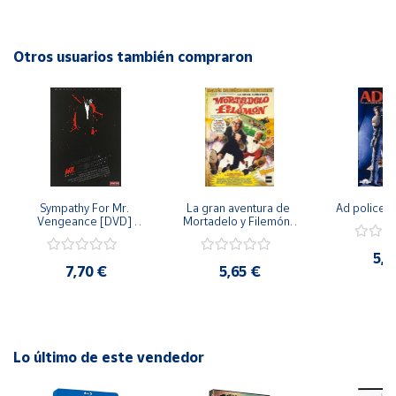
para los amantes de la naturaleza y la biología. Ideal para
disfrutar en familia o en el aula, este DVD ofrece una
Cuenta
experiencia única y educativa sobre la vida de los insectos.
Otros usuarios también compraron
¡No te lo pierdas!
Área
cliente
Ubicación
Sympathy For Mr. 
La gran aventura de 
Ad police 
Península
Vengeance [DVD] 
Mortadelo y Filemón/ 
y
[dvd] [2008]
10 años de Pendelton 
Baleares
[dvd] [2003]
5,2
7,70 €
5,65 €
Canarias,
Ceuta y
Melilla
Lo último de este vendedor