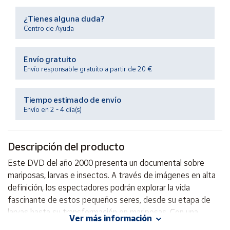
Productos
Solidarios
¿Tienes alguna duda?
Centro de Ayuda
Ayuda
Envío gratuito
Envío responsable gratuito a partir de 20 €
Centro
de ayuda
Tiempo estimado de envío
Contacto
Envío en 2 - 4 día(s)
Vendedores
Descripción del producto
Mapa de
Este DVD del año 2000 presenta un documental sobre
vendedores
mariposas, larvas e insectos. A través de imágenes en alta
Hazte
definición, los espectadores podrán explorar la vida
vendedor
fascinante de estos pequeños seres, desde su etapa de
larvas hasta su transformación en mariposas. Con una
Área
Ver más información
vendedor
narrativa envolvente y educativa, este DVD es perfecto