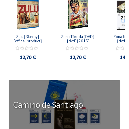
Zulu [Blu-ray] 
Zona Tórrida [DVD] 
Zona libr
[office_product] 
[dvd] [2015]
[dvd] 
[2015]
12,70 €
12,70 €
14,
Camino de Santiago