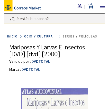
0
Menú
¿Qué estás buscando?
Nuestro
catálogo
Escribe
palabras
INICIO
OCIO Y CULTURA
SERIES Y PELÍCULAS
clave
Alimentación
para
Mariposas Y Larvas E Insectos
Bebidas
buscar
[DVD] [dvd] [2000]
Ocio y cultura
productos
en
Vendido por :
DVDTOTAL
Juguetes y
juegos
Correos
Marca :
DVDTOTAL
Market
Libros y
.
revistas
Merchandising
y regalos
Tienda de
Correos