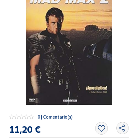
Artesanía
Oficina y
Papelería
Para Canarias,
Ceuta y Melilla
Más
populares
Bono
Cultural
Nuestros
vendedores
Las
novedades
0 | Comentario(s)
de Correos
Market
11,20 €