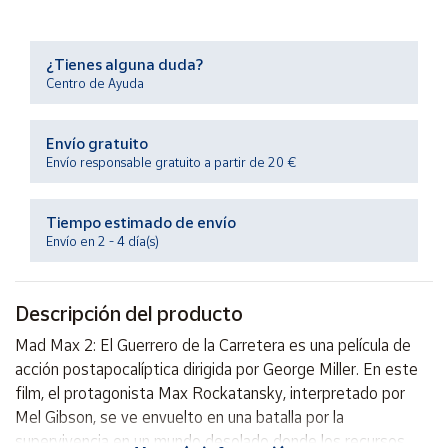
Productos
Solidarios
¿Tienes alguna duda?
Centro de Ayuda
Ayuda
Envío gratuito
Centro
de ayuda
Envío responsable gratuito a partir de 20 €
Contacto
Tiempo estimado de envío
Envío en 2 - 4 día(s)
Vendedores
Descripción del producto
Mapa de
vendedores
Mad Max 2: El Guerrero de la Carretera es una película de
Hazte
acción postapocalíptica dirigida por George Miller. En este
vendedor
film, el protagonista Max Rockatansky, interpretado por
Área
Mel Gibson, se ve envuelto en una batalla por la
vendedor
supervivencia en un mundo desolado donde los recursos