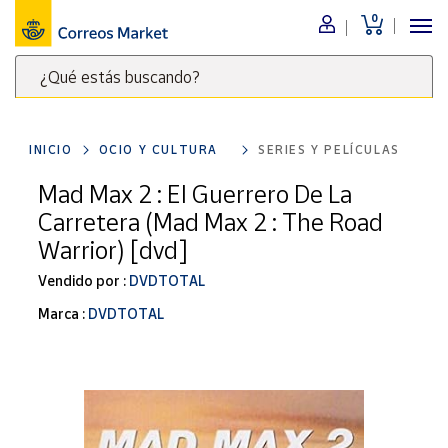
0
Menú
¿Qué estás buscando?
Nuestro
catálogo
Escribe
palabras
INICIO
OCIO Y CULTURA
SERIES Y PELÍCULAS
clave
Alimentación
para
Mad Max 2 : El Guerrero De La
Bebidas
buscar
Carretera (Mad Max 2 : The Road
Ocio y cultura
productos
Warrior) [dvd]
en
Juguetes y
juegos
Correos
Vendido por :
DVDTOTAL
Market
Libros y
Marca :
DVDTOTAL
.
revistas
Merchandising
y regalos
Tienda de
Correos