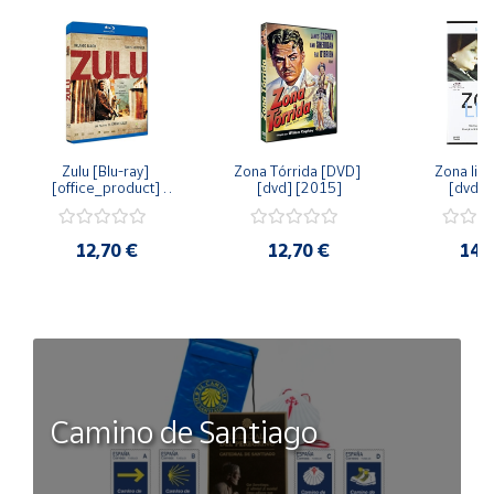
Zulu [Blu-ray] 
Zona Tórrida [DVD] 
Zona libr
[office_product] 
[dvd] [2015]
[dvd] 
[2015]
12,70 €
12,70 €
14,
Camino de Santiago