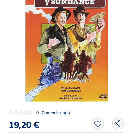
Artesanía
Oficina y
Papelería
Para Canarias,
Ceuta y Melilla
Más
populares
Bono
Cultural
Nuestros
vendedores
Las
novedades
0 | Comentario(s)
de Correos
Market
19,20 €