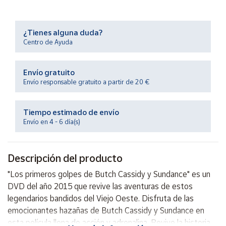
Productos
Solidarios
¿Tienes alguna duda?
Centro de Ayuda
Ayuda
Envío gratuito
Centro
de ayuda
Envío responsable gratuito a partir de 20 €
Contacto
Tiempo estimado de envío
Envío en 4 - 6 día(s)
Vendedores
Descripción del producto
Mapa de
vendedores
"Los primeros golpes de Butch Cassidy y Sundance" es un
Hazte
DVD del año 2015 que revive las aventuras de estos
vendedor
legendarios bandidos del Viejo Oeste. Disfruta de las
Área
emocionantes hazañas de Butch Cassidy y Sundance en
vendedor
esta película llena de acción y adrenalina. Revive la historia