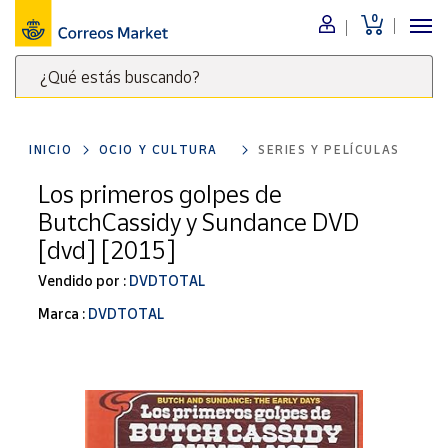
0
Menú
¿Qué estás buscando?
Nuestro
catálogo
Escribe
palabras
INICIO
OCIO Y CULTURA
SERIES Y PELÍCULAS
clave
Alimentación
para
Los primeros golpes de
Bebidas
buscar
ButchCassidy y Sundance DVD
Ocio y cultura
productos
[dvd] [2015]
en
Juguetes y
juegos
Correos
Vendido por :
DVDTOTAL
Market
Libros y
Marca :
DVDTOTAL
.
revistas
Merchandising
y regalos
Tienda de
Correos