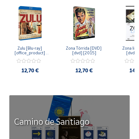
Zulu [Blu-ray] 
Zona Tórrida [DVD] 
Zona libr
[office_product] 
[dvd] [2015]
[dvd] 
[2015]
12,70 €
12,70 €
14,
Camino de Santiago