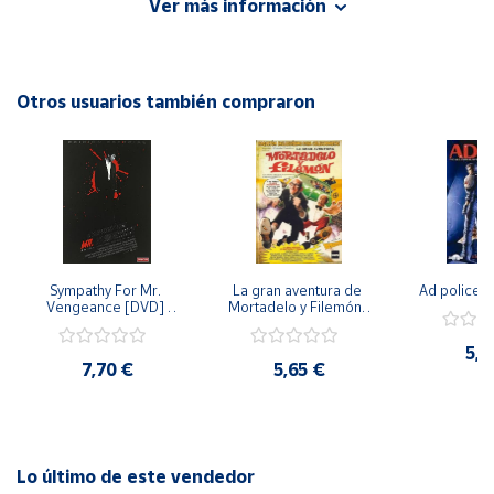
Ver más información
de dos forajidos que desafiaron a la ley y se convirtieron en
leyendas del Oeste. ¡No te pierdas esta oportunidad de
Cuenta
tener esta emocionante película en tu colección!
Otros usuarios también compraron
Área
cliente
Ubicación
Península
y
Sympathy For Mr. 
La gran aventura de 
Ad police 
Baleares
Vengeance [DVD] 
Mortadelo y Filemón/ 
[dvd] [2008]
10 años de Pendelton 
Canarias,
[dvd] [2003]
5,2
Ceuta y
7,70 €
5,65 €
Melilla
Lo último de este vendedor