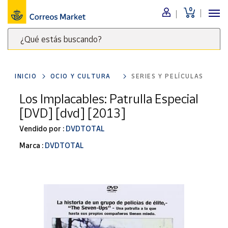
0
Menú
¿Qué estás buscando?
Nuestro
catálogo
Escribe
palabras
INICIO
OCIO Y CULTURA
SERIES Y PELÍCULAS
clave
Alimentación
para
Los Implacables: Patrulla Especial
Bebidas
buscar
[DVD] [dvd] [2013]
Ocio y cultura
productos
en
Vendido por :
DVDTOTAL
Juguetes y
juegos
Correos
Marca :
DVDTOTAL
Market
Libros y
.
revistas
Merchandising
y regalos
Tienda de
Correos