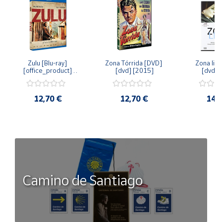
Zulu [Blu-ray] 
Zona Tórrida [DVD] 
Zona libr
[office_product] 
[dvd] [2015]
[dvd] 
[2015]
12,70 €
12,70 €
14,
Camino de Santiago