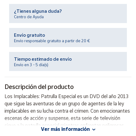
Productos
Solidarios
¿Tienes alguna duda?
Centro de Ayuda
Ayuda
Envío gratuito
Envío responsable gratuito a partir de 20 €
Centro
de ayuda
Tiempo estimado de envío
Contacto
Envío en 3 - 5 día(s)
Vendedores
Descripción del producto
Mapa de
Los Implacables: Patrulla Especial es un DVD del año 2013
vendedores
que sigue las aventuras de un grupo de agentes de la ley
Hazte
implacables en su lucha contra el crimen. Con emocionantes
vendedor
escenas de acción y suspense, esta serie de televisión
sigue a la patrulla especial mientras enfrentan peligrosas
Área
Ver más información
vendedor
misiones y luchan por hacer justicia. ¡Prepárate para una