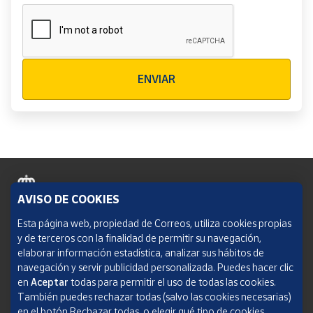
Verificación reCAPTCHA
ENVIAR
AVISO DE COOKIES
Política de cookies
Esta página web, propiedad de Correos, utiliza cookies propias
y de terceros con la finalidad de permitir su navegación,
Aviso legal
elaborar información estadística, analizar sus hábitos de
navegación y servir publicidad personalizada. Puedes hacer clic
Condiciones del servicio
en
Aceptar
todas para permitir el uso de todas las cookies.
También puedes rechazar todas (salvo las cookies necesarias)
Política de Privacidad Web
en el botón Rechazar todas, o elegir qué tipo de cookies