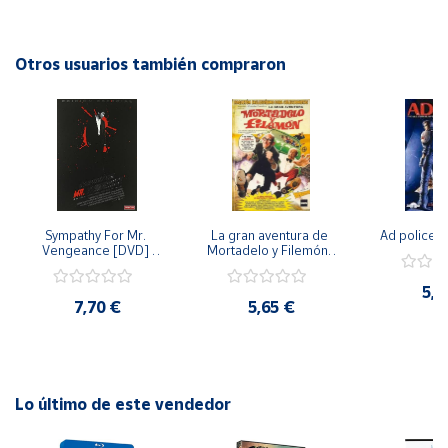
dosis de adrenalina con Los Implacables: Patrulla Especial!
Cuenta
Otros usuarios también compraron
Área
cliente
Ubicación
Sympathy For Mr. 
La gran aventura de 
Ad police 
Península
Vengeance [DVD] 
Mortadelo y Filemón/ 
y
[dvd] [2008]
10 años de Pendelton 
Baleares
[dvd] [2003]
5,2
7,70 €
5,65 €
Canarias,
Ceuta y
Melilla
Lo último de este vendedor