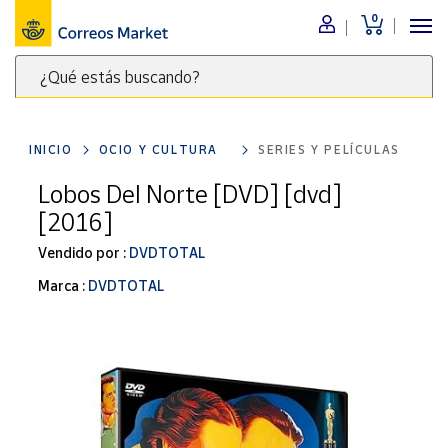
0
Menú
¿Qué estás buscando?
Nuestro
catálogo
Escribe
palabras
INICIO
OCIO Y CULTURA
SERIES Y PELÍCULAS
clave
Alimentación
para
Lobos Del Norte [DVD] [dvd]
Bebidas
buscar
[2016]
Ocio y cultura
productos
en
Vendido por :
DVDTOTAL
Juguetes y
juegos
Correos
Marca :
DVDTOTAL
Market
Libros y
.
revistas
Merchandising
y regalos
Tienda de
Correos