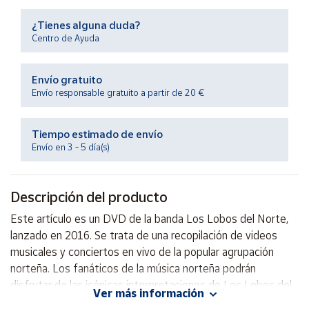
Productos
Solidarios
¿Tienes alguna duda?
Centro de Ayuda
Ayuda
Envío gratuito
Envío responsable gratuito a partir de 20 €
Centro
de ayuda
Tiempo estimado de envío
Contacto
Envío en 3 - 5 día(s)
Vendedores
Descripción del producto
Mapa de
Este artículo es un DVD de la banda Los Lobos del Norte,
vendedores
lanzado en 2016. Se trata de una recopilación de videos
Hazte
musicales y conciertos en vivo de la popular agrupación
vendedor
norteña. Los fanáticos de la música norteña podrán
disfrutar de las icónicas interpretaciones de Los Lobos del
Área
Ver más información
vendedor
Norte en este DVD. ¡No te lo pierdas!