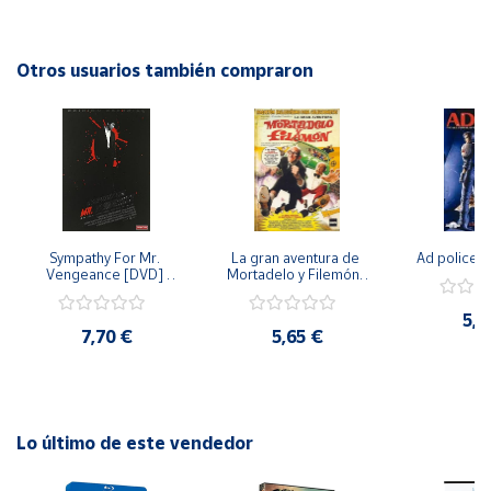
Cuenta
Otros usuarios también compraron
Área
cliente
Ubicación
Sympathy For Mr. 
La gran aventura de 
Ad police 
Península
Vengeance [DVD] 
Mortadelo y Filemón/ 
y
[dvd] [2008]
10 años de Pendelton 
Baleares
[dvd] [2003]
5,2
7,70 €
5,65 €
Canarias,
Ceuta y
Melilla
Lo último de este vendedor