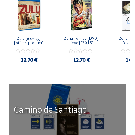
Zulu [Blu-ray] 
Zona Tórrida [DVD] 
Zona libr
[office_product] 
[dvd] [2015]
[dvd] 
[2015]
12,70 €
12,70 €
14,
Camino de Santiago