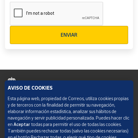
Verificación reCAPTCHA
ENVIAR
AVISO DE COOKIES
Política de cookies
Esta página web, propiedad de Correos, utiliza cookies propias
y de terceros con la finalidad de permitir su navegación,
Aviso legal
elaborar información estadística, analizar sus hábitos de
navegación y servir publicidad personalizada. Puedes hacer clic
Condiciones del servicio
en
Aceptar
todas para permitir el uso de todas las cookies.
También puedes rechazar todas (salvo las cookies necesarias)
Política de Privacidad Web
en el botón Rechazar todas, o elegir qué tipo de cookies