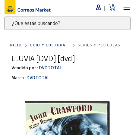
0
Menú
¿Qué estás buscando?
Nuestro
catálogo
Escribe
palabras
INICIO
OCIO Y CULTURA
SERIES Y PELÍCULAS
clave
Alimentación
para
LLUVIA [DVD] [dvd]
Bebidas
buscar
Ocio y cultura
Vendido por :
DVDTOTAL
productos
en
Juguetes y
Marca :
DVDTOTAL
juegos
Correos
Market
Libros y
.
revistas
Merchandising
y regalos
Tienda de
Correos