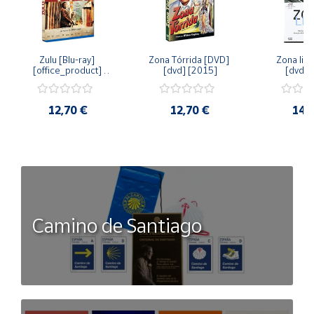
Zulu [Blu-ray] 
Zona Tórrida [DVD] 
Zona libr
[office_product] 
[dvd] [2015]
[dvd] 
[2015]
12,70 €
12,70 €
14,
Camino de Santiago