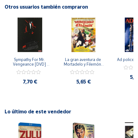
Otros usuarios también compraron
Cuenta
Área
cliente
Ubicación
Sympathy For Mr. 
La gran aventura de 
Ad police 
Vengeance [DVD] 
Mortadelo y Filemón/ 
[dvd] [2008]
10 años de Pendelton 
Península
[dvd] [2003]
5,2
y
7,70 €
5,65 €
Baleares
Canarias,
Ceuta y
Melilla
Lo último de este vendedor