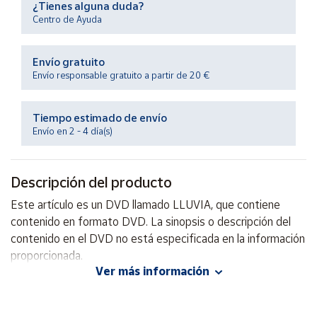
¿Tienes alguna duda?
Productos
Solidarios
Centro de Ayuda
Envío gratuito
Ayuda
Envío responsable gratuito a partir de 20 €
Centro
de ayuda
Tiempo estimado de envío
Envío en 2 - 4 día(s)
Contacto
Descripción del producto
Vendedores
Este artículo es un DVD llamado LLUVIA, que contiene
contenido en formato DVD. La sinopsis o descripción del
Mapa de
vendedores
contenido en el DVD no está especificada en la información
proporcionada.
Hazte
vendedor
Ver más información
Área
vendedor