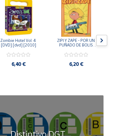
Zombie Hotel Vol. 4 
ZIPI Y ZAPE - POR UN 
Zipi y Z
[DVD] [dvd] [2010]
PUÑADO DE BOLIS 
¿Hermanitos.
[unknown_binding]
gracias! (D
[unknown_
6,40 €
6,20 €
9,2
Distintivo DGT