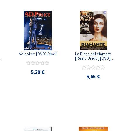
Ad police [DVD] [dvd]
La Plaça del diamant 
 
[Reino Unido] [DVD] 
 
[dvd]
5,20 €
5,65 €