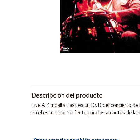
Artesanía
Oficina y
Papelería
Para Canarias,
Ceuta y Melilla
Más
populares
Bono
Cultural
Descripción del producto
Nuestros
vendedores
Live A Kimball's East es un DVD del concierto de l
Las
en el escenario. Perfecto para los amantes de la mú
novedades
de Correos
Market