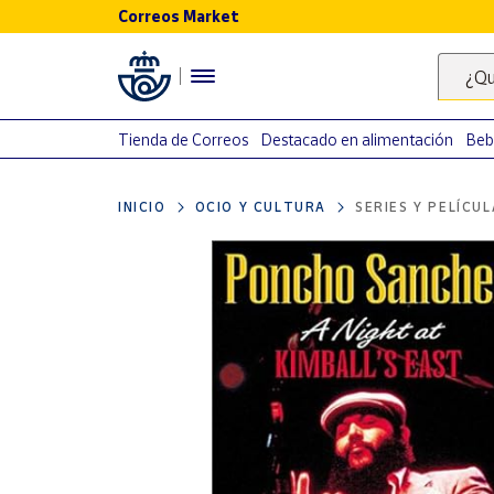
Correos Market
Menú
¿Qu
Nuestro
catálogo
Tienda de Correos
Destacado en alimentación
Beb
Alimentación
INICIO
OCIO Y CULTURA
SERIES Y PELÍCU
Bebidas
Ocio y cultura
Juguetes y
juegos
Libros y
revistas
Merchandising
y regalos
Tienda de
Correos