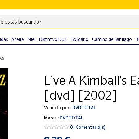
é estás buscando?
Escribe
palabras
clave
idas
Aceite
Miel
Distintivo DGT
Solidario
Camino de Santiago
B
para
buscar
LAS
productos
en
Live A Kimball's 
Correos
Market
[dvd] [2002]
.
Vendido por :
DVDTOTAL
Marca :
DVDTOTAL
0 | Comentario(s)