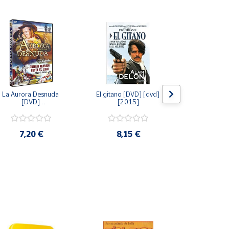
La Aurora Desnuda 
El gitano [DVD] [dvd] 
Pack: La C
[DVD] 
[2015]
Jersey + Sere
[unknown_binding] 
Algo Que Co
[2013]
ray] [blu_r
7,20 €
8,15 €
9,6