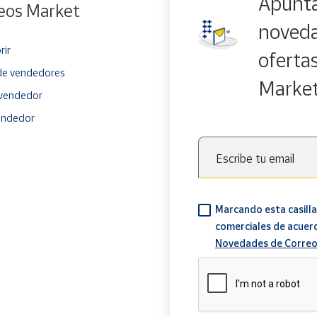
Apúnta
eos Market
noveda
rir
oferta
e vendedores
Marke
vendedor
endedor
Escribe tu email
Marcando esta casilla
comerciales de acuer
Novedades de Correo