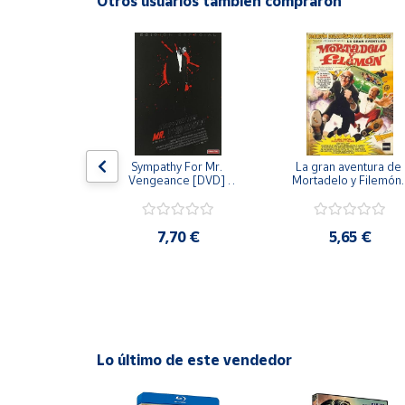
Otros usuarios también compraron
Productos
Solidarios
Ayuda
Centro
de ayuda
 [DVD] [dvd]
Sympathy For Mr. 
La gran aventura de 
Contacto
Vengeance [DVD] 
Mortadelo y Filemón/
[dvd] [2008]
10 años de Pendelton
[dvd] [2003]
,20 €
Vendedores
7,70 €
5,65 €
Mapa de
vendedores
Hazte
vendedor
Lo último de este vendedor
Área
vendedor