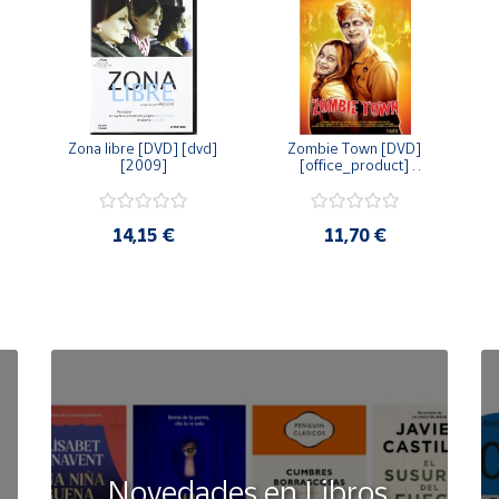
Zona libre [DVD] [dvd] 
Zombie Town [DVD] 
[2009]
[office_product] 
[2010]
14,15 €
11,70 €
Novedades en Libros