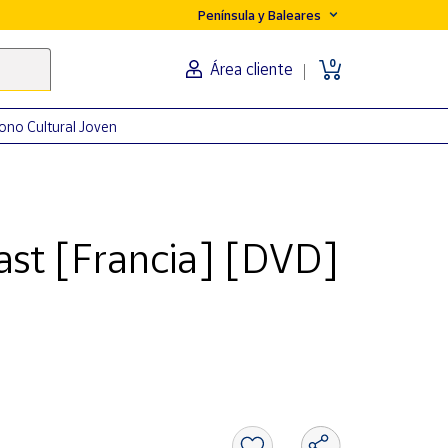
Península y Baleares
0
Área cliente
ono Cultural Joven
East [Francia] [DVD]