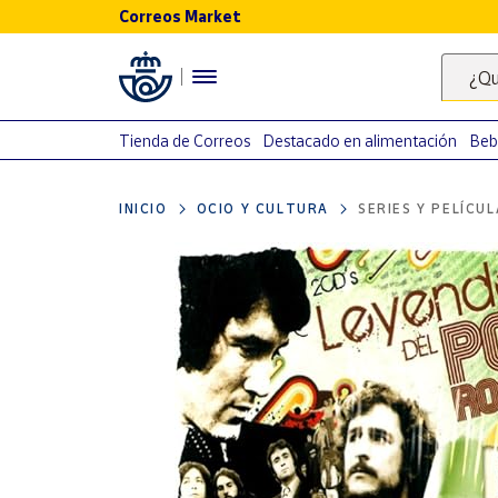
Correos Market
Menú
¿Qu
Nuestro
catálogo
Tienda de Correos
Destacado en alimentación
Beb
Alimentación
INICIO
OCIO Y CULTURA
SERIES Y PELÍCU
Bebidas
Ocio y cultura
Juguetes y
juegos
Libros y
revistas
Merchandising
y regalos
Tienda de
Correos