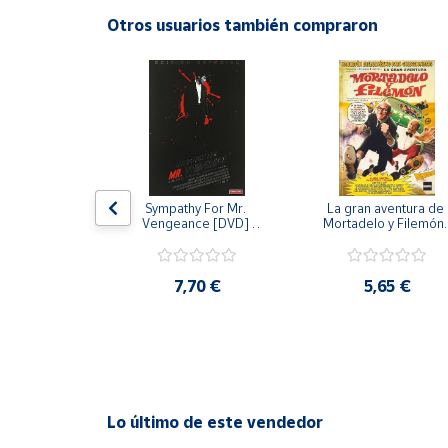
Productos
Otros usuarios también compraron
Solidarios
Ayuda
Centro
de ayuda
Contacto
 [DVD] [dvd]
Sympathy For Mr. 
La gran aventura de 
Vengeance [DVD] 
Mortadelo y Filemón/
[dvd] [2008]
10 años de Pendelton
[dvd] [2003]
Vendedores
,20 €
7,70 €
5,65 €
Mapa de
vendedores
Hazte
vendedor
Área
Lo último de este vendedor
vendedor