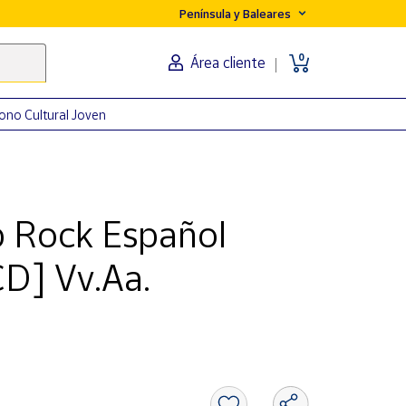
Península y Baleares
0
Área cliente
ono Cultural Joven
p Rock Español
CD] Vv.Aa.