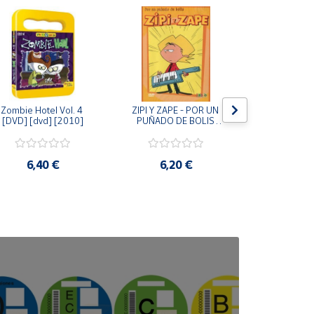
Zombie Hotel Vol. 4 
ZIPI Y ZAPE - POR UN 
Zipi y Z
[DVD] [dvd] [2010]
PUÑADO DE BOLIS 
¿Hermanitos.
[unknown_binding]
gracias! (D
[unknown_
6,40 €
6,20 €
9,2