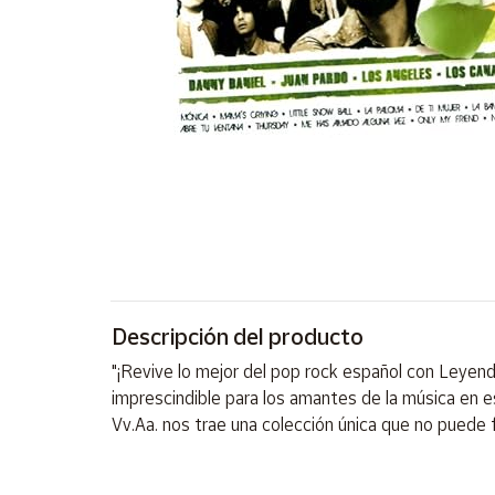
Artesanía
Oficina y
Papelería
Para Canarias,
Ceuta y Melilla
Más
populares
Bono
Cultural
Descripción del producto
Nuestros
vendedores
"¡Revive lo mejor del pop rock español con Leyend
Las
imprescindible para los amantes de la música en e
novedades
Vv.Aa. nos trae una colección única que no puede f
de Correos
Market