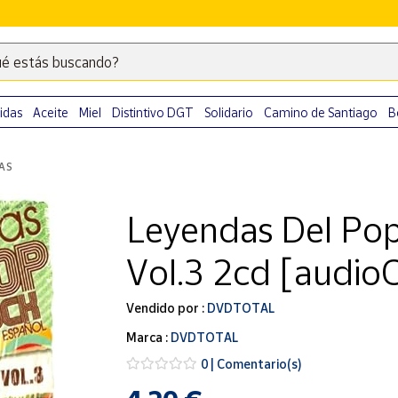
é estás buscando?
Escribe
palabras
clave
idas
Aceite
Miel
Distintivo DGT
Solidario
Camino de Santiago
B
para
buscar
LAS
productos
en
Leyendas Del Po
Correos
Market
Vol.3 2cd [audio
.
Vendido por :
DVDTOTAL
Marca :
DVDTOTAL
0 | Comentario(s)