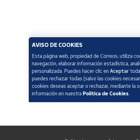
AVISO DE COOKIES
Esta página web, propiedad de Correos, utiliza coo
navegación, elaborar información estadística, anal
personalizada. Puedes hacer clic en
Aceptar
todas
puedes rechazar todas (salvo las cookies necesari
cookies deseas aceptar o rechazar, mediante la 
información en nuestra
Política de Cookies
.