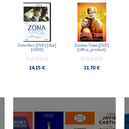
Zona libre [DVD] [dvd] 
Zombie Town [DVD] 
[2009]
[office_product] 
[2010]
14,15 €
11,70 €