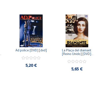
Ad police [DVD] [dvd]
La Plaça del diamant 
 
[Reino Unido] [DVD] 
 
[dvd]
5,20 €
5,65 €