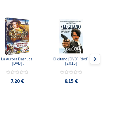
La Aurora Desnuda 
El gitano [DVD] [dvd] 
Pack: La C
[DVD] 
[2015]
Jersey + Sere
[unknown_binding] 
Algo Que Co
[2013]
ray] [blu_r
7,20 €
8,15 €
9,6