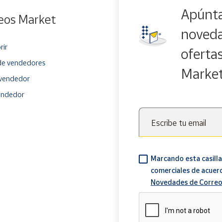
Apúnta
eos Market
noveda
rir
oferta
e vendedores
Marke
vendedor
endedor
Escribe tu email
Marcando esta casilla
comerciales de acuer
Novedades de Correo